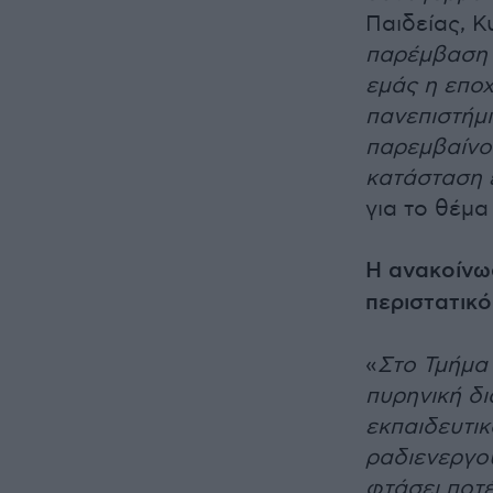
Παιδείας, 
παρέμβαση τ
εμάς η εποχ
πανεπιστήμι
παρεμβαίνου
κατάσταση ε
για το θέμα
Η ανακοίνω
περιστατικό
«
Στο Τμήμα
πυρηνική δι
εκπαιδευτικ
ραδιενεργού
φτάσει ποτ