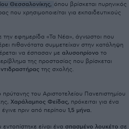
ίου Θεσσαλονίκης,
όπου βρίσκεται πυρηνικός
ας που χρησιμοποιείται για εκπαιδευτικούς
 την εφημερίδα «Τα Νέα», άγνωστοι που
ρει πιθανότατα συμμετείχαν στην κατάληψη
ρεται να έσπασαν με
αλυσοπρίονο
το
ερίβλημα της προστασίας που βρίσκεται
αντιδραστήρας
της σχολής.
ο πρύτανης του Αριστοτελείου Πανεπιστημίου
κης,
Χαράλαμπος Φείδας,
πρόκειται για ένα
 έγινε πριν από περίπου
1,5 μήνα.
 εντοπίστηκε είναι ένα
σπασμένο λουκέτο
σε