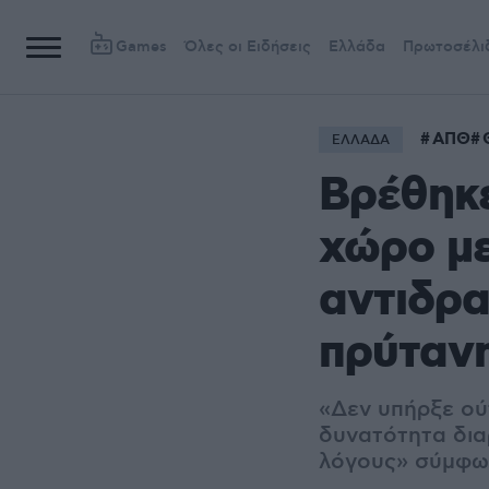
Games
Όλες οι Ειδήσεις
Ελλάδα
Πρωτοσέλι
ΑΠΘ
ΕΛΛΑΔΑ
Βρέθηκε
χώρο με
αντιδρα
πρύταν
«Δεν υπήρξε ού
δυνατότητα δια
λόγους» σύμφω