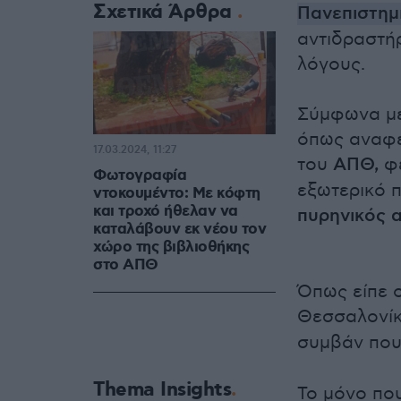
Σχετικά Άρθρα
Πανεπιστημ
αντιδραστήρ
λόγους.
Σύμφωνα με
όπως αναφέ
17.03.2024, 11:27
του
ΑΠΘ,
φέ
Φωτογραφία
εξωτερικό π
ντοκουμέντο: Με κόφτη
και τροχό ήθελαν να
πυρηνικός 
καταλάβουν εκ νέου τον
χώρο της βιβλιοθήκης
στο ΑΠΘ
Όπως είπε 
Θεσσαλονί
συμβάν που
Thema Insights
Το μόνο που