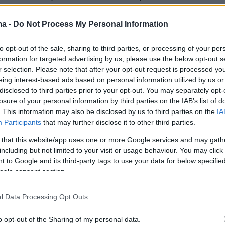
οδηγεί στο υπόγειο της Σχολής Θετικών
εκεί όπου βρίσκεται ο πυρηνικός
ma -
Do Not Process My Personal Information
ρας.
to opt-out of the sale, sharing to third parties, or processing of your per
formation for targeted advertising by us, please use the below opt-out s
ος Φείδας ξεκαθαρίζει, μιλώντας στο
r selection. Please note that after your opt-out request is processed y
.gr ότι
δεν υπήρξε καμία διαρροή
eing interest-based ads based on personal information utilized by us or
disclosed to third parties prior to your opt-out. You may separately opt-
ιας
και πως κάτι τέτοιο είναι αδύνατον να
losure of your personal information by third parties on the IAB’s list of
θώς ο συγκεκριμένος πυρηνικός αντιδραστήρα
. This information may also be disclosed by us to third parties on the
IA
Participants
that may further disclose it to other third parties.
ίται μόνος για εκπαιδευτικούς λόγους.
 that this website/app uses one or more Google services and may gath
including but not limited to your visit or usage behaviour. You may click 
 to Google and its third-party tags to use your data for below specifi
er(eexbs1jkdkewvzn, v-czxit6eqco0h)
ogle consent section.
l Data Processing Opt Outs
διευκρινίσω ότι αναφέρεται σε έναν μικρό
τιδραστήρα - υποκρισιμο όπως λέγεται - ο
o opt-out of the Sharing of my personal data.