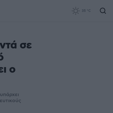
35
°C
ντά σε
ό
ι ο
 υπάρχει
ευτικούς