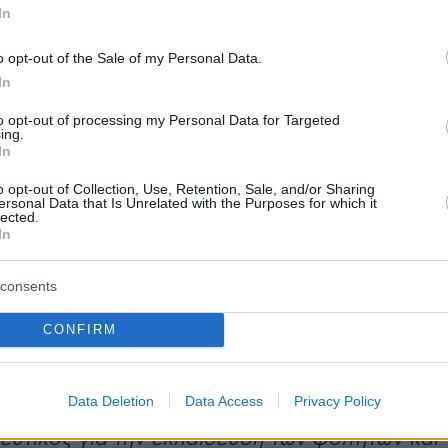
In
ιμοποιείται μόνο για εκπαιδευτικούς σκοπούς
αμηλής επικινδυνότητας προφανώς. Δεν υπήρξ
o opt-out of the Sale of my Personal Data.
α διαρροής ραδιενεργού υλικού, δηλαδή
In
δεν τίθεται κανένα θέμα ανάφλεξης του
to opt-out of processing my Personal Data for Targeted
α, γιατί είναι υποκρίσιμος και χρησιμοποιείται
ing.
In
παιδευτικούς σκοπούς. Βρίσκεται σε υπόγειο
χολής Θετικών Επιστημών, υπό την εποπτεία
o opt-out of Collection, Use, Retention, Sale, and/or Sharing
ersonal Data that Is Unrelated with the Purposes for which it
ος Φυσικής με θωρακισμένη πόρτα και
lected.
In
 Δεν υπήρξε καμία προσπάθεια παραβίασης
ειδικά τις προηγούμενες ημέρες. Μόνο πριν
consents
α υπήρξε - όχι παραβίαση του χώρου - αλλά
νο λουκέτο στην πόρτα που οδηγεί στο
CONFIRM
 βρίσκεται ο αντιδραστήρας, όμως χωρίς
βίαση του χώρου στον οποίον βρίσκεται ο
Data Deletion
Data Access
Privacy Policy
αντιδραστήρας. Ο πυρηνικός αντιδραστήρας
δευτικός για την εκπαίδευση των φοιτητών και