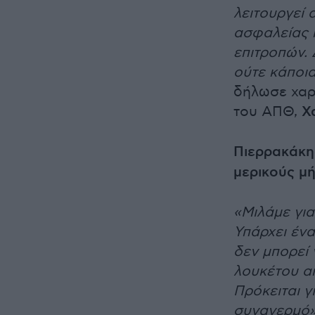
λειτουργεί 
ασφαλείας π
επιτροπών. 
ούτε κάποι
δήλωσε χαρ
του ΑΠΘ,
Χ
Πιερρακάκη
μερικούς μ
«Μιλάμε για
Υπάρχει ένα
δεν μπορεί 
λουκέτου απ
Πρόκειται 
συναγερμό»