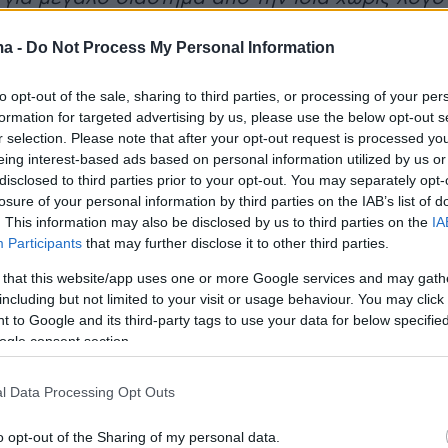
ιτία, εμένα οτιδήποτε είχα μέσα μου
ma -
Do Not Process My Personal Information
ώ δεν φέρομαι έτσι. Έκανε πράγματα που εγώ
τα έκανα ποτέ. Για μένα είναι ένα κεφάλαιο
to opt-out of the sale, sharing to third parties, or processing of your per
. Δεν υπάρχει καμία περίπτωση
formation for targeted advertising by us, please use the below opt-out s
σης. Μιλούσαμε και ξαφνικά έκοψε κάθε
r selection. Please note that after your opt-out request is processed y
eing interest-based ads based on personal information utilized by us or
είχε μπλοκάρει τα πάντα. Άμα θέλεις κάποιον
disclosed to third parties prior to your opt-out. You may separately opt-
ς, δεν σε μπλοκάρει»
.
losure of your personal information by third parties on the IAB’s list of
. This information may also be disclosed by us to third parties on the
IA
Participants
that may further disclose it to other third parties.
υ υπέγραψαν το σύμφωνο στις φυλακές
τρια βρέθηκε μαζί με τη μητέρα της,
Σοφία
 that this website/app uses one or more Google services and may gath
including but not limited to your visit or usage behaviour. You may click 
ς φυλακές Κορυδαλλού, για το ευχάριστο
 to Google and its third-party tags to use your data for below specifi
ώς εκεί κρατείται για να εκτίσει την ποινή του
ogle consent section.
ος της.
l Data Processing Opt Outs
 για το σύμφωνο συμβίωσης έκανε γνωστή ο
o opt-out of the Sharing of my personal data.