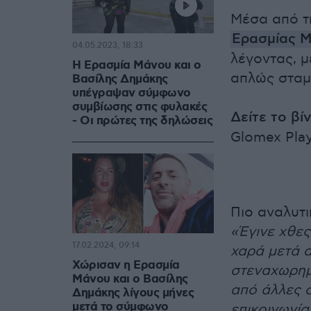
Μέσα από τ
Ερασμίας 
04.05.2023, 18:33
λέγοντας, μ
Η Ερασμία Μάνου και ο
απλώς σταμά
Βασίλης Δημάκης
υπέγραψαν σύμφωνο
συμβίωσης στις φυλακές
Δείτε το βί
- Οι πρώτες της δηλώσεις
Glomex Play
Πιο αναλυτι
«Έγινε χθες
17.02.2024, 09:14
χαρά μετά α
Χώρισαν η Ερασμία
στεναχωρημ
Μάνου και ο Βασίλης
από άλλες 
Δημάκης λίγους μήνες
μετά το σύμφωνο
επικοινωνία