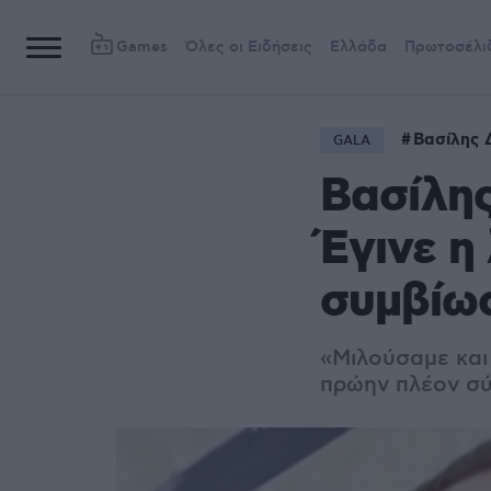
Games
Όλες οι Ειδήσεις
Ελλάδα
Πρωτοσέλι
Βασίλης 
GALA
Βασίλης
Έγινε η
συμβίω
«Μιλούσαμε και
πρώην πλέον σ