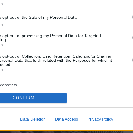
μάκης. Η «τελετή» πραγματοποιήθηκε στην
In
υνηγόρων.
Παρών ήταν και ο
άφος, ο οποίος φρόντισε τα διαδικαστικά.
o opt-out of the Sale of my Personal Data.
In
to opt-out of processing my Personal Data for Targeted
ing.
In
o opt-out of Collection, Use, Retention, Sale, and/or Sharing
ersonal Data that Is Unrelated with the Purposes for which it
lected.
In
consents
CONFIRM
Data Deletion
Data Access
Privacy Policy