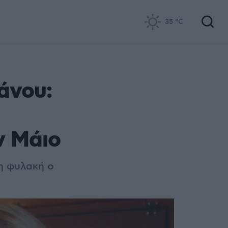
35
°C
άνου:
ν Μάιο
η φυλακή ο