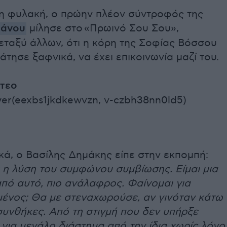
η φυλακή, ο πρώην πλέον σύντροφός της
Μάνου
μίλησε στο
«Πρωινό Σου Σου»,
εταξύ άλλων, ότι η κόρη της Σοφίας Βόσσου
τησε ξαφνικά, να έχει επικοινωνία μαζί του.
ντεο
er(eexbs1jkdkewvzn, v-czbh38nn0ld5)
κά, ο Βασίλης Δημάκης είπε στην εκπομπή:
 η λύση του συμφώνου συμβίωσης. Είμαι μια
πό αυτό, πιο ανάλαφρος. Φαίνομαι για
ένος; Θα με στεναχωρούσε, αν γινόταν κάτω
συνθήκες. Από τη στιγμή που δεν υπήρξε
 για μεγάλο διάστημα από την ίδια χωρίς λόγο