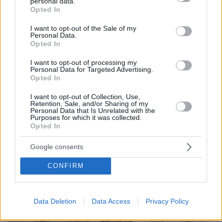
personal data.
grant or deny consent to Google and its third-party tags to
Opted In
use your data for below specified purposes in below Google
consent section.
I want to opt-out of the Sale of my
Personal Data.
24.07.2023, 15:19
Opted In
Ο υπεύθυνος φωτογραφίας του «Joker - Folie à Deux»
δήλωσε ότι «δεν συναντήθηκε ποτέ με τη Lady Gaga»
I want to opt-out of processing my
Personal Data for Targeted Advertising.
Opted In
Thema Insights
I want to opt-out of Collection, Use,
Retention, Sale, and/or Sharing of my
Personal Data that Is Unrelated with the
Purposes for which it was collected.
Opted In
Google consents
CONFIRM
Data Deletion
Data Access
Privacy Policy