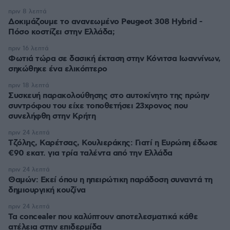
πριν 8 λεπτά
Δοκιμάζουμε το ανανεωμένο Peugeot 308 Hybrid -
Πόσο κοστίζει στην Ελλάδα;
πριν 16 λεπτά
Φωτιά τώρα σε δασική έκταση στην Κόνιτσα Ιωαννίνων,
σηκώθηκε ένα ελικόπτερο
πριν 18 λεπτά
Συσκευή παρακολούθησης στο αυτοκίνητο της πρώην
συντρόφου του είχε τοποθετήσει 23χρονος που
συνελήφθη στην Κρήτη
πριν 24 λεπτά
Τζόλης, Καρέτσας, Κουλιεράκης: Γιατί η Ευρώπη έδωσε
€90 εκατ. για τρία ταλέντα από την Ελλάδα
πριν 24 λεπτά
Θαμών: Εκεί όπου η ηπειρώτικη παράδοση συναντά τη
δημιουργική κουζίνα
πριν 24 λεπτά
Τα concealer που καλύπτουν αποτελεσματικά κάθε
ατέλεια στην επιδερμίδα