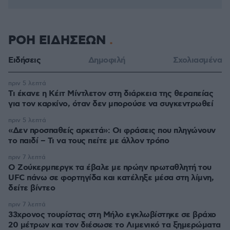
ΡΟΗ ΕΙΔΗΣΕΩΝ
Ειδήσεις
Δημοφιλή
Σχολιασμένα
πριν 5 λεπτά
Τι έκανε η Κέιτ Μίντλετον στη διάρκεια της θεραπείας
για τον καρκίνο, όταν δεν μπορούσε να συγκεντρωθεί
πριν 5 λεπτά
«Δεν προσπαθείς αρκετά»: Οι φράσεις που πληγώνουν
το παιδί – Τι να τους πείτε με άλλον τρόπο
πριν 7 λεπτά
Ο Ζούκερμπεργκ τα έβαλε με πρώην πρωταθλητή του
UFC πάνω σε φορτηγίδα και κατέληξε μέσα στη λίμνη,
δείτε βίντεο
πριν 7 λεπτά
33χρονος τουρίστας στη Μήλο εγκλωβίστηκε σε βράχο
20 μέτρων και τον διέσωσε το Λιμενικό τα ξημερώματα