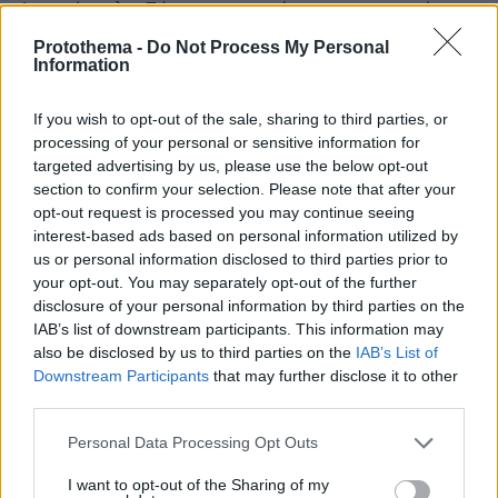
Αντωνόπουλε. Πέρνα να τα πούμε για την γιαγιά σου..
ΑΠΑΝΤΗΣΗ
Protothema -
Do Not Process My Personal
Information
Σακίλ
If you wish to opt-out of the sale, sharing to third parties, or
08.02.2024, 18:55
processing of your personal or sensitive information for
Μας το ξανάπες, στο παρελθόν. Ε ας το μάθουν τώρα
targeted advertising by us, please use the below opt-out
και ο πιο νέοι θαυμαστές σου..
section to confirm your selection. Please note that after your
ΑΠΑΝΤΗΣΗ
opt-out request is processed you may continue seeing
interest-based ads based on personal information utilized by
us or personal information disclosed to third parties prior to
Εσενα περιμεναμε να μας ανακοινωσεις
your opt-out. You may separately opt-out of the further
08.02.2024, 16:47
disclosure of your personal information by third parties on the
αυτα που ο καθενας γνωριζει.
IAB’s list of downstream participants. This information may
also be disclosed by us to third parties on the
IAB’s List of
ΑΠΑΝΤΗΣΗ
Downstream Participants
that may further disclose it to other
third parties.
όλοι
Please note that this website/app uses one or more Google
Personal Data Processing Opt Outs
08.02.2024, 16:15
services and may gather and store information including but
οι γκέουλες γεμάτοι φοβίες και ψυχώσεις είστε
not limited to your visit or usage behaviour. You may click to
I want to opt-out of the Sharing of my