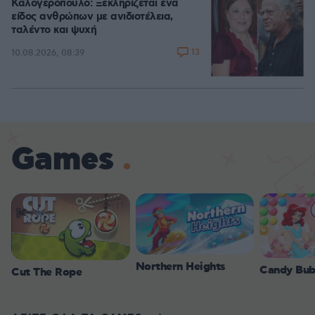
Καλογερόπουλο: Ξεκληρίζεται ένα
είδος ανθρώπων με ανιδιοτέλεια,
ταλέντο και ψυχή
13
10.08.2026, 08:39
Games
Northern Heights
Candy Bub
Cut The Rope