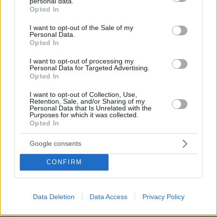
personal data.
ΑΠΑΝΤΗΣΗ
grant or deny consent to Google and its third-party tags to
Opted In
use your data for below specified purposes in below Google
consent section.
I want to opt-out of the Sale of my
Personal Data.
Opted In
ΑΧ
I want to opt-out of processing my
08.02.2024, 15:51
Personal Data for Targeted Advertising.
ΕΛΕΝΗ?
Opted In
ΑΠΑΝΤΗΣΗ
I want to opt-out of Collection, Use,
Retention, Sale, and/or Sharing of my
Personal Data that Is Unrelated with the
Purposes for which it was collected.
ΠΡΟΣΘΗΚΗ ΣΧΟΛΙΟΥ
Opted In
Google consents
ΌΝΟΜΑ *
CONFIRM
Data Deletion
Data Access
Privacy Policy
EMAIL