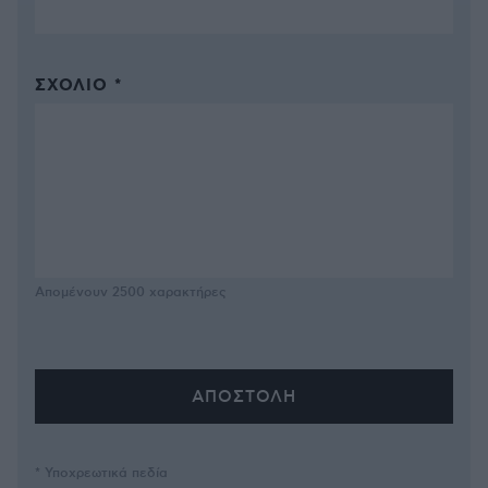
ΣΧΌΛΙΟ *
Απομένουν
2500
χαρακτήρες
* Υποχρεωτικά πεδία