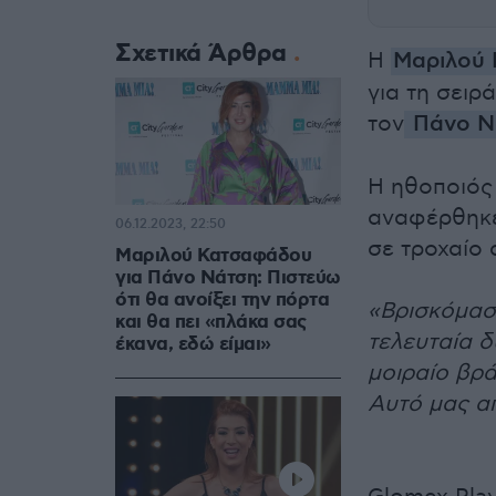
Σχετικά Άρθρα
Η
Μαριλού
για τη σειρ
τον
Πάνο Ν
Η ηθοποιός 
αναφέρθηκε
06.12.2023, 22:50
σε τροχαίο 
Μαριλού Κατσαφάδου
για Πάνο Νάτση: Πιστεύω
ότι θα ανοίξει την πόρτα
«Βρισκόμασ
και θα πει «πλάκα σας
τελευταία δ
έκανα, εδώ είμαι»
μοιραίο βρ
Αυτό μας α