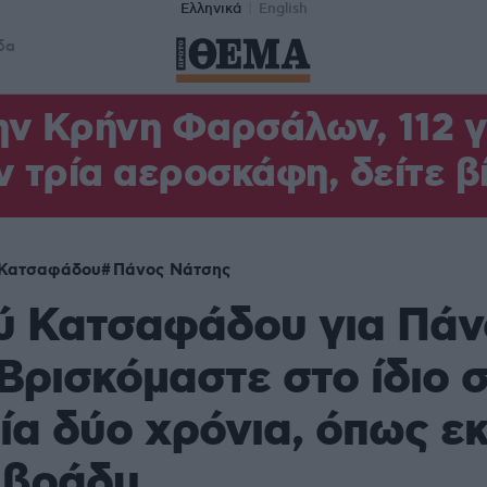
Ελληνικά
English
δα
ν Κρήνη Φαρσάλων, 112 γι
ν τρία αεροσκάφη, δείτε β
 Κατσαφάδου
Πάνος Νάτσης
ύ Κατσαφάδου για Πάν
Βρισκόμαστε στο ίδιο σ
ία δύο χρόνια, όπως εκ
 βράδυ