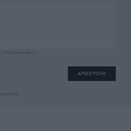
υν
2500
χαρακτήρες
τικά πεδία