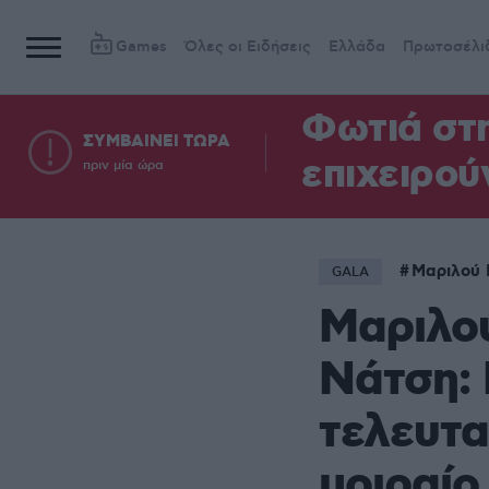
Games
Όλες οι Ειδήσεις
Ελλάδα
Πρωτοσέλι
Φωτιά στη
ΣΥΜΒΑΙΝΕΙ ΤΩΡΑ
επιχειρού
πριν μία ώρα
Μαριλού
GALA
Μαριλο
Νάτση: 
τελευτα
μοιραίο