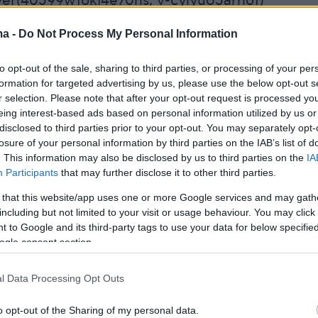
er(40599w16ki4e70hs, v-cylyuo5arh61)
ma -
Do Not Process My Personal Information
τη συνέχεια:
«Παίζουμε το ίδιο παιχνίδι που
to opt-out of the sale, sharing to third parties, or processing of your per
ίνο το βράδυ. Κάπως αυτό συντηρεί και την
formation for targeted advertising by us, please use the below opt-out s
μας. Ούτως ή άλλως, εμείς βρισκόμαστε μια
r selection. Please note that after your opt-out request is processed y
eing interest-based ads based on personal information utilized by us or
ήνα».
disclosed to third parties prior to your opt-out. You may separately opt-
losure of your personal information by third parties on the IAB’s list of
. This information may also be disclosed by us to third parties on the
IA
Participants
that may further disclose it to other third parties.
ε στη συνέχεια, αυτός είναι ο τρόπος τους
 ζωντανή τη μνήμη του Πάνου Νάτση.
 that this website/app uses one or more Google services and may gath
including but not limited to your visit or usage behaviour. You may click 
 to Google and its third-party tags to use your data for below specifi
ι αυτό σε όλες τις δουλειές. Αυτή τη βραδιά
ogle consent section.
κρατήσει. Δίνουμε κουράγιο, συντηρούμε τη
Πάνου έτσι. Χαίρομαι να βλέπω τον Πάνο που
l Data Processing Opt Outs
καλός στις "Σέρρες", τον χαίρομαι, δεν τον
o opt-out of the Sharing of my personal data.
ίπε κλείνοντας.