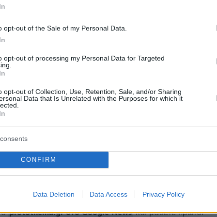
In
o opt-out of the Sale of my Personal Data.
ήμερα:
In
to opt-out of processing my Personal Data for Targeted
ing.
λάκη στον σκιτσογράφο Ηλία Μακρή με
In
ις - Μιλάει για «βοθρολύματα»
o opt-out of Collection, Use, Retention, Sale, and/or Sharing
ersonal Data that Is Unrelated with the Purposes for which it
lected.
61.000 ευρώ στην εταιρεία FrieslandCampina
In
η κερδοφορία στο βρεφικό γάλα
consents
προσπάθησε να κρυφτεί πριν τον
CONFIRM
ν - Τα νέα στοιχεία για το έγκλημα στο
Data Deletion
Data Access
Privacy Policy
protothema.gr στο Google News
το
και μάθετε πρώτοι