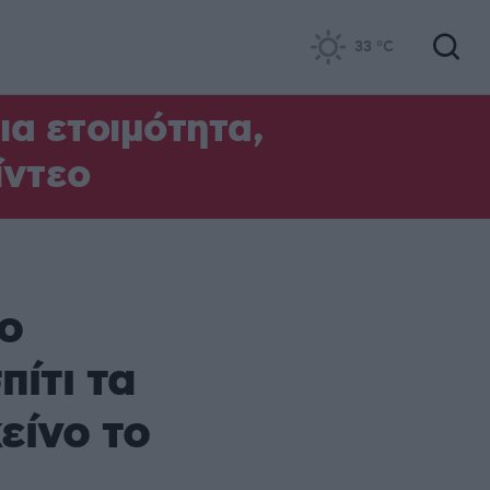
33
°C
α ετοιμότητα,
ίντεο
ο
πίτι τα
είνο το