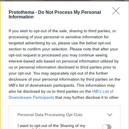
Protothema -
Do Not Process My Personal
Information
06.08.2026, 09:18
Νεαρή γυναίκα με ακατέργαστη ομορφιά από την
If you wish to opt-out of the sale, sharing to third parties, or
Αιθιοπία έγινε viral, δείτε την εντυπωσιακή
processing of your personal or sensitive information for
μεταμόρφωσή της από μακιγιέρ
targeted advertising by us, please use the below opt-out
section to confirm your selection. Please note that after your
opt-out request is processed you may continue seeing
Η απουσία μέσα στη νύχτα και η
λεπτομέρεια στα μηνύματα: Πώς η
interest-based ads based on personal information utilized by
σύζυγος του Αφγανού ξεκίνησε να
us or personal information disclosed to third parties prior to
τον υποπτεύεται για τη δολοφονία της
your opt-out. You may separately opt-out of the further
Βρετανίδας στην Κυψέλη
disclosure of your personal information by third parties on the
IAB’s list of downstream participants. This information may
116
06.08.2026, 15:36
also be disclosed by us to third parties on the
IAB’s List of
Downstream Participants
that may further disclose it to other
third parties.
Δημήτρης Ξανθάκης: Η γνήσια λαϊκή
φωνή, οι συνεργασίες, τα κορυφαία
Please note that this website/app uses one or more Google
Personal Data Processing Opt Outs
του τραγούδια, γιατί δεν έκανε
services and may gather and store information including but
καριέρα σε μεγάλες πίστες
not limited to your visit or usage behaviour. You may click to
I want to opt-out of the Sharing of my