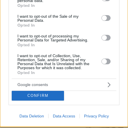
personal data.
19
grant or deny consent to Google and its third-party tags to
06.08.2026, 16:32
Opted In
use your data for below specified purposes in below Google
consent section.
I want to opt-out of the Sale of my
Personal Data.
Opted In
«Αφιέρωσε τη ζωή της βοηθώντας
όσους είχαν ανάγκη»: Συγκλονίζει η
I want to opt-out of processing my
οικογένεια της Βρετανίδας που
Personal Data for Targeted Advertising.
βρέθηκε νεκρή σε βαλίτσα στην
Opted In
Κυψέλη
I want to opt-out of Collection, Use,
26
06.08.2026, 18:45
Retention, Sale, and/or Sharing of my
Personal Data that Is Unrelated with the
Purposes for which it was collected.
Opted In
55χρονος στην Κρήτη πείσθηκε ότι
ιστοσελίδα θα του εξασφάλιζε
Google consents
αποδόσεις σε μετοχές και έχασε
€100.000
CONFIRM
70
06.08.2026, 11:01
Data Deletion
Data Access
Privacy Policy
Πήγαν να κλέψουν καλώδια στον Άγιο