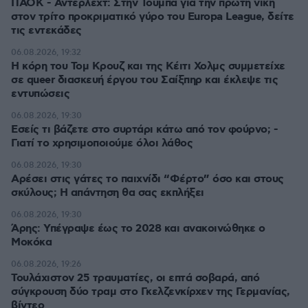
ΠΑΟΚ - Άντερλεχτ: Στην Τούμπα για την πρώτη νίκη
στον τρίτο προκριματικό γύρο του Europa League, δείτε
τις εντεκάδες
06.08.2026, 19:32
Η κόρη του Τομ Κρουζ και της Κέιτι Χολμς συμμετείχε
σε queer διασκευή έργου του Σαίξπηρ και έκλεψε τις
εντυπώσεις
06.08.2026, 19:30
Εσείς τι βάζετε στο συρτάρι κάτω από τον φούρνο; -
Γιατί το χρησιμοποιούμε όλοι λάθος
06.08.2026, 19:30
Αρέσει στις γάτες το παιχνίδι “Φέρτο” όσο και στους
σκύλους; Η απάντηση θα σας εκπλήξει
06.08.2026, 19:30
Άρης: Υπέγραψε έως το 2028 και ανακοινώθηκε ο
Μοκόκα
06.08.2026, 19:26
Τουλάχιστον 25 τραυματίες, οι επτά σοβαρά, από
σύγκρουση δύο τραμ στο Γκελζενκίρχεν της Γερμανίας,
βίντεο