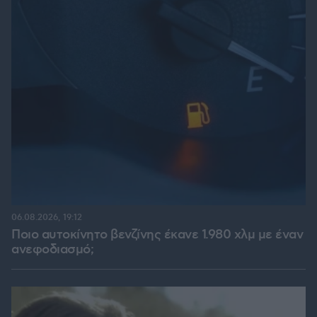
06.08.2026, 19:12
Ποιο αυτοκίνητο βενζίνης έκανε 1.980 χλμ με έναν
ανεφοδιασμό;