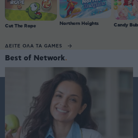
Northern Heights
Candy Bub
Cut The Rope
ΔΕΙΤΕ ΟΛΑ ΤΑ GAMES
Best of Network