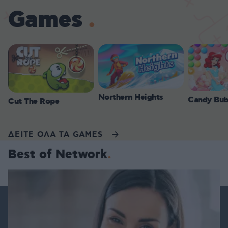
Games
Northern Heights
Candy Bub
Cut The Rope
ΔΕΙΤΕ ΟΛΑ ΤΑ GAMES
Best of Network