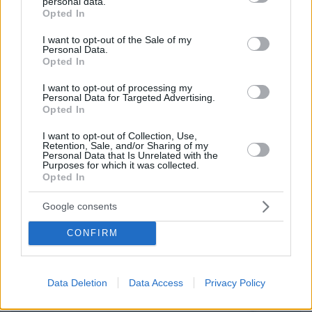
personal data.
grant or deny consent to Google and its third-party tags to
Opted In
πριν 15 λεπτά
use your data for below specified purposes in below Google
Ο Morrissey ακύρωσε προγραμματισμένες συναυλίες
consent section.
I want to opt-out of the Sale of my
του στο Λας Βέγκας μία εβδομάδα πριν από την έναρξη
Personal Data.
Opted In
πριν 23 λεπτά
Τι δείχνουν οι τηλεοπτικές συνήθειες του σκύλου σας
I want to opt-out of processing my
για τον χαρακτήρα του
Personal Data for Targeted Advertising.
Opted In
πριν 23 λεπτά
Αν αυτό το ένα πράγμα λείπει από τη σχέση σας, τότε
I want to opt-out of Collection, Use,
μάλλον αυτή φτάνει στο τέλος της
Retention, Sale, and/or Sharing of my
Personal Data that Is Unrelated with the
πριν 23 λεπτά
Purposes for which it was collected.
Το απίστευτο ρεκόρ της Nissan στην Ευρώπη
Opted In
Google consents
ΔΕΙΤΕ ΟΛΕΣ ΤΙΣ ΕΙΔΗΣΕΙΣ
CONFIRM
ΤΑ ΠΙΟ ΔΗΜΟΦΙΛΗ
Data Deletion
Data Access
Privacy Policy