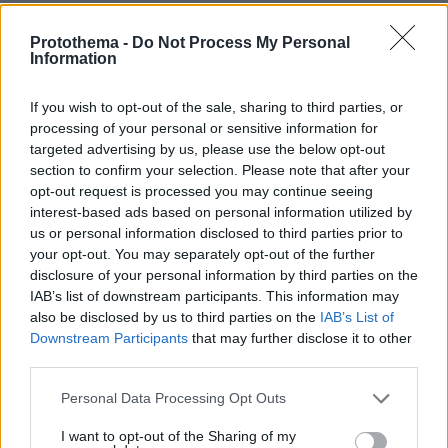
πριν 4 λεπτά
Protothema -
Do Not Process My Personal
Φωτιά σε χαμηλή βλάστηση στη Σίνδο, σηκώθηκε ένα
Information
ελικόπτερο
If you wish to opt-out of the sale, sharing to third parties, or
πριν 5 λεπτά
24 ώρες στη Λιουμπλιάνα
processing of your personal or sensitive information for
targeted advertising by us, please use the below opt-out
πριν 7 λεπτά
section to confirm your selection. Please note that after your
Ασημένιο για Γιώργο Χιώτη και Απόστολο Σταύρο
opt-out request is processed you may continue seeing
Αλεξίου στο Παγκόσμιο Πρωτάθλημα Κωπηλασίας
interest-based ads based on personal information utilized by
Εφήβων-Νεανίδων στη Βουλγαρία, δείτε βίντεο
us or personal information disclosed to third parties prior to
πριν 9 λεπτά
your opt-out. You may separately opt-out of the further
Οστεοπόρωση: 5 τροφές που δυναμώνουν τα οστά και
disclosure of your personal information by third parties on the
μειώνουν τον κίνδυνο κατάγματος
IAB’s list of downstream participants. This information may
also be disclosed by us to third parties on the
IAB’s List of
πριν 12 λεπτά
Downstream Participants
that may further disclose it to other
Αυτά τα τρία ζώδια προσελκύουν σημαντική οικονομική
third parties.
επιτυχία τον Αύγουστο
Please note that this website/app uses one or more Google
πριν 12 λεπτά
Personal Data Processing Opt Outs
Στις 2 Σεπτεμβρίου η παρουσίαση του οικονομικού
services and may gather and store information including but
προγράμματος της ΕΛ.Α.Σ. στη Θεσσαλονίκη
not limited to your visit or usage behaviour. You may click to
I want to opt-out of the Sharing of my