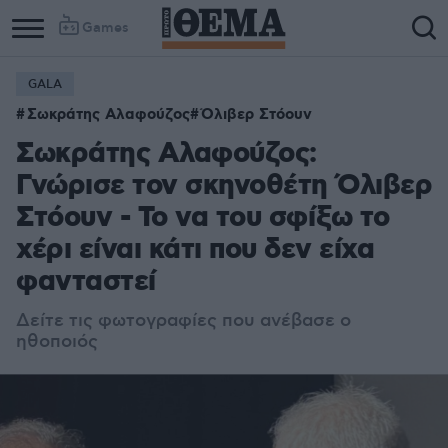
Games
GALA
Column
Column
Σωκράτης Αλαφούζος
Όλιβερ Στόουν
1
2
Σωκράτης Αλαφούζος:
Γνώρισε τον σκηνοθέτη Όλιβερ
Στόουν - Το να του σφίξω το
χέρι είναι κάτι που δεν είχα
φανταστεί
Δείτε τις φωτογραφίες που ανέβασε ο
ηθοποιός