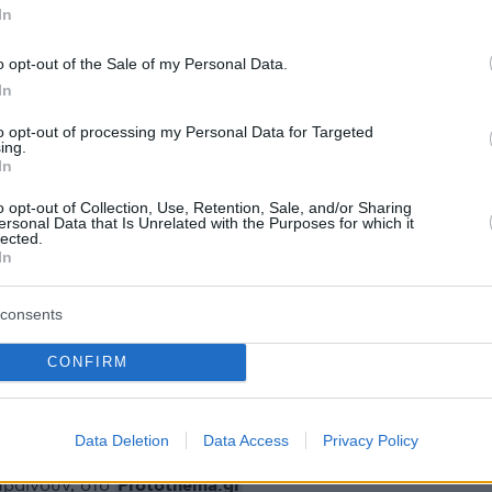
In
ήμερα:
o opt-out of the Sale of my Personal Data.
στικό βίντεο από την στιγμή που η μηχανή
In
 τον παππού και το βρέφος στον Βόλο
to opt-out of processing my Personal Data for Targeted
ing.
In
υαζιέρα του τρόμου για 1000 επιβάτες στον
όλπο - «Θαύμα που επιζήσαμε όλοι»
o opt-out of Collection, Use, Retention, Sale, and/or Sharing
ersonal Data that Is Unrelated with the Purposes for which it
lected.
In
αχητικό F-16: «Δυσκολεύομαι να πιστέψω όσα
α έζησα»
consents
CONFIRM
protothema.gr στο Google News
το
και μάθετε πρώτοι
εις
Data Deletion
Data Access
Privacy Policy
Ειδήσεις
 τελευταίες
από την Ελλάδα και τον Κόσμο, τη
Protothema.gr
μβαίνουν, στο