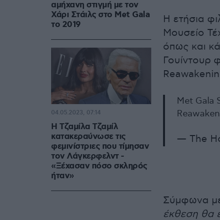
αμήχανη στιγμή με τον
Χάρι Στάιλς στο Met Gala
Η ετήσια φ
το 2019
Μουσείο Τέ
όπως και κά
Γουίντουρ φ
Reawakenin
Met Gala 
Reawaken
04.05.2023, 07:14
Η Τζαμίλα Τζαμίλ
κατακεραύνωσε τις
— The H
φεμινίστριες που τίμησαν
τον Λάγκερφελντ -
«Ξέχασαν πόσο σκληρός
ήταν»
Σύμφωνα με
έκθεση θα ε