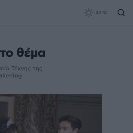
30
°C
 το θέμα
είο Τέχνης της
wakening