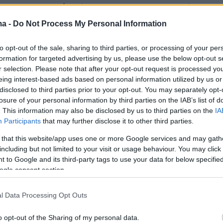
και της τεχνολογίας στην αναπαραγωγή της
ου δίνουν τα κορυφαία εκθέματα του
ma -
Do Not Process My Personal Information
τόχος είναι να δοθεί νέα ζωή σε αυτά τα
to opt-out of the sale, sharing to third parties, or processing of your per
τικείμενα, μέσω δημιουργικών και
formation for targeted advertising by us, please use the below opt-out s
ν δράσεων που έχουν σχεδιαστεί για να
r selection. Please note that after your opt-out request is processed y
τις μυρωδιές, τους ήχους, τις υφές και τις
eing interest-based ads based on personal information utilized by us or
disclosed to third parties prior to your opt-out. You may separately opt-
ων ενδυμάτων που δεν μπορούν πια να
losure of your personal information by third parties on the IAB’s list of
άσουν άμεσα με το σώμα».
. This information may also be disclosed by us to third parties on the
IA
Participants
that may further disclose it to other third parties.
λέγοντας:
«Το Met Gala θα εξερευνήσει τις
 that this website/app uses one or more Google services and may gath
 αναγέννησης και της ανανέωσης,
including but not limited to your visit or usage behaviour. You may click 
 to Google and its third-party tags to use your data for below specifi
ώντας τη φύση ως μεταφορά για την
ogle consent section.
τα της μόδας».
l Data Processing Opt Outs
α άρθρου
: Shutterstock
o opt-out of the Sharing of my personal data.