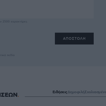
υν
2500
χαρακτήρες
τικά πεδία
Ειδήσεις
Δημοφιλή
Σχολιασμέν
ΗΣΕΩΝ