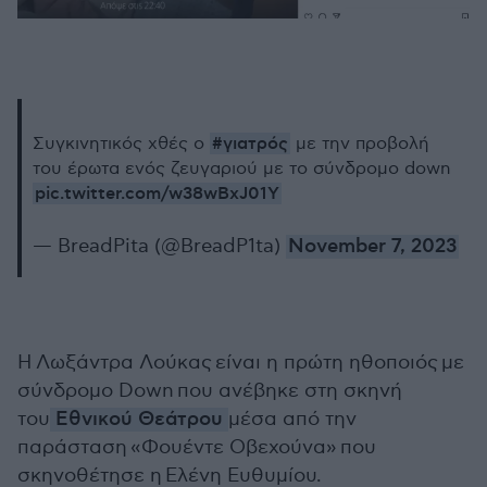
#γιατρός
Συγκινητικός χθές ο
με την προβολή
του έρωτα ενός ζευγαριού με το σύνδρομο down
pic.twitter.com/w38wBxJ01Y
— BreadPita (@BreadP1ta)
November 7, 2023
Η Λωξάντρα Λούκας είναι η πρώτη ηθοποιός με
σύνδρομο Down που ανέβηκε στη σκηνή
του
Εθνικού Θεάτρου
μέσα από την
παράσταση «Φουέντε Οβεχούνα» που
σκηνοθέτησε η Ελένη Ευθυμίου.