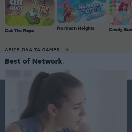
Northern Heights
Candy Bub
Cut The Rope
ΔΕΙΤΕ ΟΛΑ ΤΑ GAMES
Best of Network