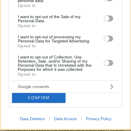
φωτιά της Αττικοβοιωτίας, περισσότερα από 250 άτομα
personal data.
grant or deny consent to Google and its third-party tags to
Opted In
απομακρύνθηκαν δια θαλάσσης, φωτογραφίες και
use your data for below specified purposes in below Google
βίντεο
consent section.
I want to opt-out of the Sale of my
Personal Data.
πριν 6 λεπτά
Opted In
Ανάλυση: Γιατί ο αρχηγός των αμερικανικών Ενόπλων
Δυνάμεων ψάχνει απεμπλοκή από το Ιράν - Οι φόβοι για
I want to opt-out of processing my
μια νέα κλιμάκωση και οι ελλείψεις σε πυρομαχικά
Personal Data for Targeted Advertising.
Opted In
πριν 8 λεπτά
Τέσσερις συλλήψεις για ναρκωτικά σε Κέρκυρα και
I want to opt-out of Collection, Use,
Λευκάδα
Retention, Sale, and/or Sharing of my
Personal Data that Is Unrelated with the
Purposes for which it was collected.
πριν 13 λεπτά
Opted In
Διακοπές στην Πάτμο: Βουτιές στις ωραιότερες
παραλίες της
Google consents
πριν 23 λεπτά
Χοληστερόλη: Πέντε κινήσεις ματ για να την ρίξετε
CONFIRM
χαμηλά
πριν 25 λεπτά
Για αμύθητο συμβόλαιο του Σαλάχ γράφουν στην
Data Deletion
Data Access
Privacy Policy
Τουρκία: Θα παίρνει 30 εκατομμύρια τον χρόνο,
προβλέπονται έξοδα για κομμωτήρια και... χαρτί υγείας