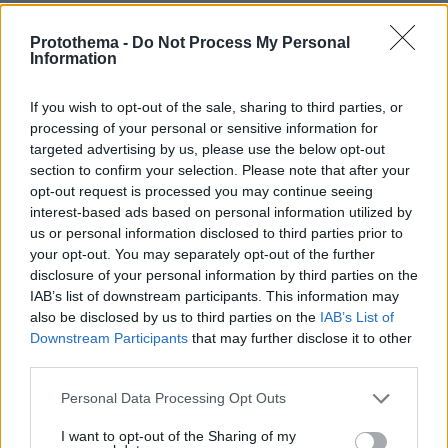
30.07.2026, 15:25
Εθνική Τράπεζα: Η κορυφαία επιλογή για τη χρηματοδότηση
Protothema -
Do Not Process My Personal
Information
μεγάλων έργων
If you wish to opt-out of the sale, sharing to third parties, or
29.07.2026, 09:39
processing of your personal or sensitive information for
Διασκεδάζουμε υπεύθυνα, επιστρέφουμε με ασφάλεια
targeted advertising by us, please use the below opt-out
section to confirm your selection. Please note that after your
opt-out request is processed you may continue seeing
ΡΟΗ ΕΙΔΗΣΕΩΝ
interest-based ads based on personal information utilized by
us or personal information disclosed to third parties prior to
Ειδήσεις
Δημοφιλή
Σχολιασμένα
your opt-out. You may separately opt-out of the further
disclosure of your personal information by third parties on the
πριν 3 λεπτά
IAB’s list of downstream participants. This information may
Τελικά τι είναι το κουσκούς: Δημητριακό ή ζυμαρικό;
also be disclosed by us to third parties on the
IAB’s List of
Downstream Participants
that may further disclose it to other
πριν 3 λεπτά
Το κόλπο για να ανοίγουν και να κλείνουν εύκολα τα
third parties.
πλαστικά μπουκάλια με το νερό
Please note that this website/app uses one or more Google
Personal Data Processing Opt Outs
πριν 3 λεπτά
services and may gather and store information including but
Πώς η Πυροσβεστική διέσωσε πολίτες στη μεγάλη
not limited to your visit or usage behaviour. You may click to
I want to opt-out of the Sharing of my