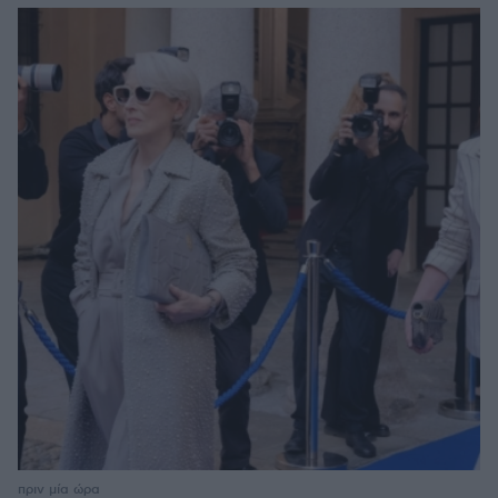
πριν μία ώρα