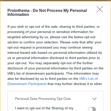
πριν 7 λεπτά
8χρονος τραυματίστηκε στο κεφάλι μετά από βουτιά σε
Protothema -
Do Not Process My Personal
Information
παραλία της Χαλκιδικής
πριν 9 λεπτά
If you wish to opt-out of the sale, sharing to third parties, or
Συνεδρίασε η Επιτροπή Εκτίμησης Κινδύνου λόγω των
processing of your personal or sensitive information for
υψηλών θερμοκρασιών και της ενίσχυσης των ανέμων
targeted advertising by us, please use the below opt-out
πριν 11 λεπτά
section to confirm your selection. Please note that after your
Υπουργείο Υγείας: Στέλνει μήνυμα για ασφαλή
opt-out request is processed you may continue seeing
κολύμβηση στους άνω των 60 – 284 θάνατοι από πνιγμό
interest-based ads based on personal information utilized by
πέρυσι
us or personal information disclosed to third parties prior to
your opt-out. You may separately opt-out of the further
πριν 11 λεπτά
disclosure of your personal information by third parties on the
ΠΑΟΚ: Βρήκε στον δικό του… εκτελεστή τον νέο του
IAB’s list of downstream participants. This information may
φορ
also be disclosed by us to third parties on the
IAB’s List of
πριν 12 λεπτά
Downstream Participants
that may further disclose it to other
Η επιστήμη πίσω από την τέλεια μαρμελάδα σύκο
third parties.
πριν 12 λεπτά
Please note that this website/app uses one or more Google
Personal Data Processing Opt Outs
Ένα παλιό βίντεο με τις χορευτικές ικανότητες του Tom
services and may gather and store information including but
Holland έχει εντυπωσιάσει το διαδίκτυο
not limited to your visit or usage behaviour. You may click to
I want to opt-out of the Sharing of my