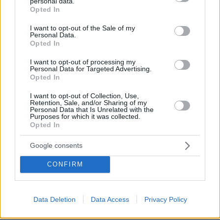
personal data.
πριν 22 λεπτά
grant or deny consent to Google and its third-party tags to
Opted In
Η Bella Hadid μόλις επιβεβαίωσε ότι αυτή είναι το πιο
use your data for below specified purposes in below Google
κομψή απόχρωση ξανθού για το φετινό καλοκαίρι
consent section.
I want to opt-out of the Sale of my
Personal Data.
πριν 24 λεπτά
Opted In
Μαρία Εκμεκτσίογλου: Ζω καθημερινά θαύματα, πρώτα
είναι ο Θεός και μετά οι γιοι μου
I want to opt-out of processing my
Personal Data for Targeted Advertising.
πριν 25 λεπτά
Opted In
Οι μαρτυρίες κατοίκων για τον δήμαρχο Μάνδρας-
Ειδυλλίας: «Έσωσε το σπίτι μας, ενώ δίπλα καιγόταν το
I want to opt-out of Collection, Use,
δικό του»
Retention, Sale, and/or Sharing of my
Personal Data that Is Unrelated with the
Purposes for which it was collected.
πριν 41 λεπτά
Opted In
Πρωτεΐνη δεν έχει μόνο το κρέας – Ανακαλύψτε 8
φρούτα με πρωτεΐνη και βάλτε τα στο πιάτο σας
Google consents
CONFIRM
ΔΕΙΤΕ ΟΛΕΣ ΤΙΣ ΕΙΔΗΣΕΙΣ
Data Deletion
Data Access
Privacy Policy
ΤΑ ΠΙΟ ΔΗΜΟΦΙΛΗ