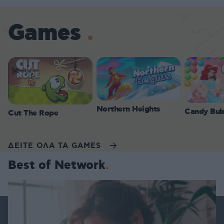
Games
Northern Heights
Candy Bub
Cut The Rope
ΔΕΙΤΕ ΟΛΑ ΤΑ GAMES
Best of Network