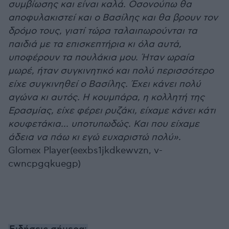
συμβίωσης και είναι καλά. Οσονούπω θα
αποφυλακιστεί και ο Βασίλης και θα βρουν τον
δρόμο τους, γιατί τώρα ταλαιπωρούνται τα
παιδιά με τα επισκεπτήρια κι όλα αυτά,
υποφέρουν τα πουλάκια μου. Ήταν ωραία
μωρέ, ήταν συγκινητικό και πολύ περισσότερο
είχε συγκινηθεί ο Βασίλης. Έχει κάνει πολύ
αγώνα κι αυτός. Η κουμπάρα, η κολλητή της
Ερασμίας, είχε φέρει ρυζάκι, είχαμε κάνει κάτι
κουφετάκια... υποτυπωδώς. Και που είχαμε
άδεια να πάω κι εγώ ευχαριστώ πολύ».
Glomex Player(eexbs1jkdkewvzn, v-
cwncpgqkuegp)