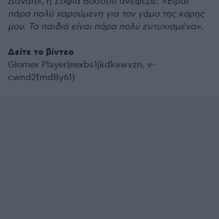
Δανάη», η Σοφία Βόσσου ανέφερε:
«Είμαι
πάρα πολύ χαρούμενη για τον γάμο της κόρης
μου. Τα παιδιά είναι πάρα πολύ ευτυχισμένα»
.
Δείτε το βίντεο
Glomex Player(eexbs1jkdkewvzn, v-
cwnd2fmd8y61)