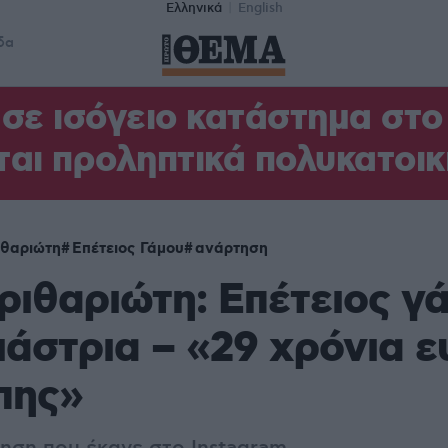
Ελληνικά
English
δα
σε ισόγειο κατάστημα στ
αι προληπτικά πολυκατοικ
ιθαριώτη
Επέτειος Γάμου
ανάρτηση
ριθαριώτη: Επέτειος γ
ιάστρια – «29 χρόνια ε
πης»