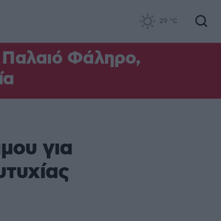
29
°C
ο Παλαιό Φάληρο,
ία
άμου για
υτυχίας