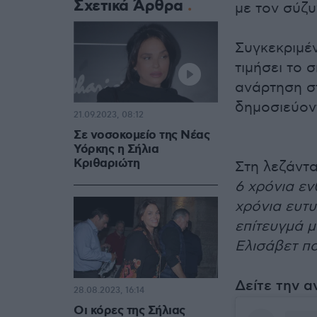
Σχετικά Άρθρα
με τον σύζυ
Συγκεκριμέν
τιμήσει το 
ανάρτηση σ
δημοσιεύον
21.09.2023, 08:12
Σε νοσοκομείο της Νέας
Υόρκης η Σήλια
Κριθαριώτη
Στη λεζάντα
6 χρόνια εν
χρόνια ευτυ
επίτευγμά μ
Ελισάβετ π
Δείτε την 
28.08.2023, 16:14
Οι κόρες της Σήλιας