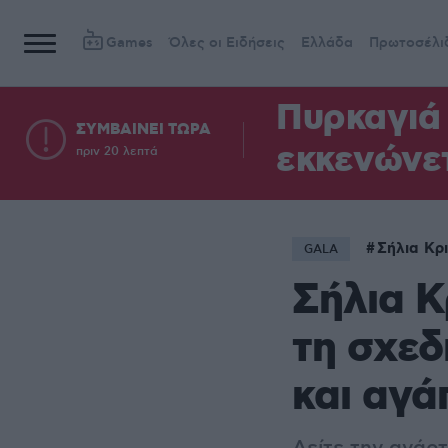
Games
Όλες οι Ειδήσεις
Ελλάδα
Πρωτοσέλι
Πυρκαγιά 
ΣΥΜΒΑΙΝΕΙ ΤΩΡΑ
εκκενώνετ
πριν 20 λεπτά
Σήλια Κρ
GALA
Σήλια Κ
τη σχεδ
και αγά