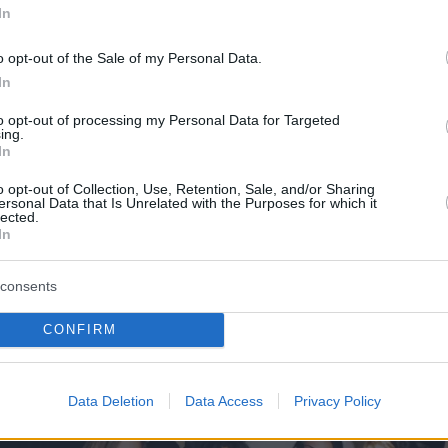
In
o opt-out of the Sale of my Personal Data.
In
to opt-out of processing my Personal Data for Targeted
A post shared by Celia Kritharioti (@celiakritharioti)
ing.
In
o opt-out of Collection, Use, Retention, Sale, and/or Sharing
ersonal Data that Is Unrelated with the Purposes for which it
lected.
ημέρες, η σχεδιάστρια
είχε νοσηλευτεί σε
In
 της Νέας Υόρκης για επέμβαση στο γόνατό
consents
CONFIRM
Data Deletion
Data Access
Privacy Policy