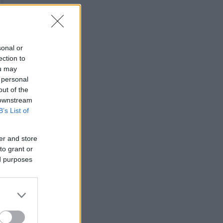
sonal or
ection to
ou may
 personal
out of the
 downstream
B’s List of
er and store
to grant or
ed purposes