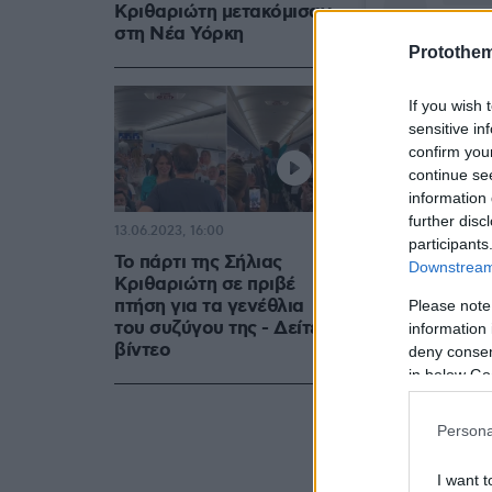
Κριθαριώτη μετακόμισαν
στη Νέα Υόρκη
Protothe
If you wish 
sensitive in
confirm you
continue se
information 
further disc
13.06.2023, 16:00
participants
Το πάρτι της Σήλιας
Downstream 
Κριθαριώτη σε πριβέ
πτήση για τα γενέθλια
Please note
του συζύγου της - Δείτε
information 
βίντεο
deny consent
in below Go
Persona
I want t