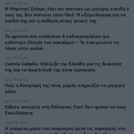
πριν 11 λεπτά
Η Μπρίτνεϊ Σπίαρς λέει ότι απέτυχε ως μητέρα, επειδή ο
γιος της δεν πιστεύει στον Θεό: Η εξομολόγηση για τα
παιδιά της και η επίθεση στους γονείς της
πριν 12 λεπτά
Τα φρούτα που επιλέγουν 4 ενδοκρινολόγοι για
καλύτερο έλεγχο του σακχάρου – Το ένα μειώνει το
λίπος στην κοιλιά
πριν 13 λεπτά
Camila Cabello: Επέλεξε την Ελλάδα για τις διακοπές
της και τα beach look της είναι έμπνευση
πριν 14 λεπτά
Πώς η διατροφή της νέας μαμάς επηρεάζει το μητρικό
γάλα
πριν 21 λεπτά
Είδατε αστερίες στη θάλασσα; Γιατί δεν πρέπει να τους
ξεκολλήσετε
πριν 23 λεπτά
Η επόμενη μέρα του τουρισμού μετά τις πυρκαγιές στο