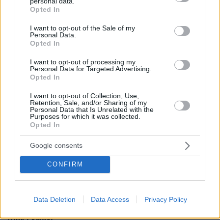
personal data.
grant or deny consent to Google and its third-party tags to
Opted In
use your data for below specified purposes in below Google
consent section.
I want to opt-out of the Sale of my
Personal Data.
Opted In
I want to opt-out of processing my
Personal Data for Targeted Advertising.
Opted In
I want to opt-out of Collection, Use,
Retention, Sale, and/or Sharing of my
Personal Data that Is Unrelated with the
Purposes for which it was collected.
Opted In
Google consents
CONFIRM
Data Deletion
Data Access
Privacy Policy
03.08.2026, 11:06
Κάτι αλλάζει στον χάρτη της πανεπιστημιακής εκπαίδευσης
στην Ελλάδα