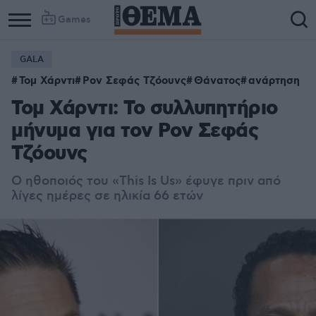
Games
GALA
Τομ Χάρντι
Ρον Σεφάς Τζόουνς
Θάνατος
ανάρτηση
Τομ Χάρντι: Το συλλυπητήριο
μήνυμα για τον Ρον Σεφάς
Τζόουνς
Ο ηθοποιός του «This Is Us» έφυγε πριν από
λίγες ημέρες σε ηλικία 66 ετών