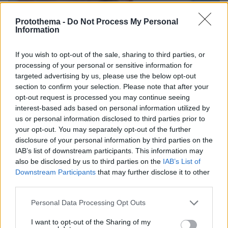
Protothema -
Do Not Process My Personal
Information
If you wish to opt-out of the sale, sharing to third parties, or
processing of your personal or sensitive information for
targeted advertising by us, please use the below opt-out
section to confirm your selection. Please note that after your
opt-out request is processed you may continue seeing
interest-based ads based on personal information utilized by
us or personal information disclosed to third parties prior to
your opt-out. You may separately opt-out of the further
disclosure of your personal information by third parties on the
22.09.2022, 16:35
IAB’s list of downstream participants. This information may
Τομ Χάρντι: Το Ζίου Ζίτσου με βοήθησε να ξεπεράσω τους
also be disclosed by us to third parties on the
IAB’s List of
εθισμούς μου
Downstream Participants
that may further disclose it to other
third parties.
Thema Insights
Please note that this website/app uses one or more Google
Personal Data Processing Opt Outs
services and may gather and store information including but
not limited to your visit or usage behaviour. You may click to
I want to opt-out of the Sharing of my