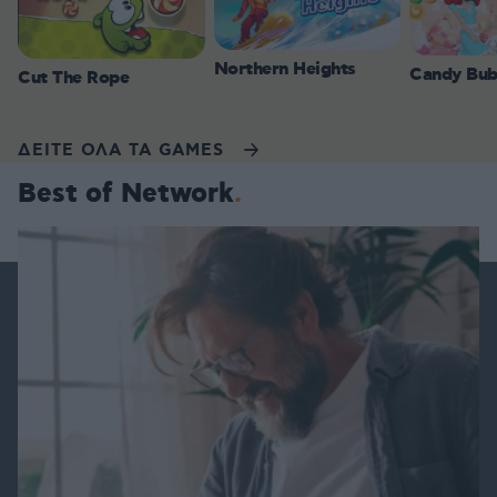
Northern Heights
Candy Bub
Cut The Rope
ΔΕΙΤΕ ΟΛΑ ΤΑ GAMES
Best of Network