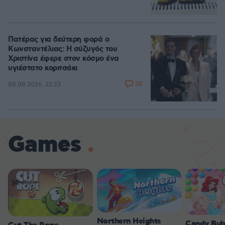
Πατέρας για δεύτερη φορά ο
Κωνσταντέλιας: Η σύζυγός του
Χριστίνα έφερε στον κόσμο ένα
υγιέστατο κοριτσάκι
50
08.08.2026, 22:23
Games
Northern Heights
Candy Bub