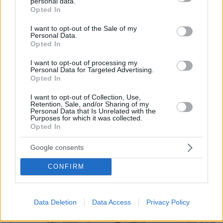
personal data.
grant or deny consent to Google and its third-party tags to
Opted In
use your data for below specified purposes in below Google
consent section.
I want to opt-out of the Sale of my
Personal Data.
Opted In
I want to opt-out of processing my
Personal Data for Targeted Advertising.
Opted In
07.07.2023, 21:37
I want to opt-out of Collection, Use,
Ζέτα Μακρυπούλια: «Σκέφτηκα πρώτη φορά αν θα έπρεπε
Retention, Sale, and/or Sharing of my
Personal Data that Is Unrelated with the
να γίνει μια παύση» – Η ανάρτηση για το μέλλον του «Ρουκ
Purposes for which it was collected.
Ζουκ»
Opted In
Google consents
Thema Insights
CONFIRM
Data Deletion
Data Access
Privacy Policy