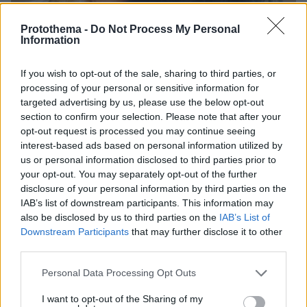
Protothema -
Do Not Process My Personal
Information
If you wish to opt-out of the sale, sharing to third parties, or
31.07.2023, 21:22
processing of your personal or sensitive information for
Η ανάρτηση της Ζέτας Μακρυπούλια για τα γενέθλιά της
targeted advertising by us, please use the below opt-out
και οι ευχές των φίλων της
section to confirm your selection. Please note that after your
opt-out request is processed you may continue seeing
interest-based ads based on personal information utilized by
us or personal information disclosed to third parties prior to
your opt-out. You may separately opt-out of the further
disclosure of your personal information by third parties on the
IAB’s list of downstream participants. This information may
also be disclosed by us to third parties on the
IAB’s List of
Downstream Participants
that may further disclose it to other
third parties.
Please note that this website/app uses one or more Google
Personal Data Processing Opt Outs
services and may gather and store information including but
not limited to your visit or usage behaviour. You may click to
I want to opt-out of the Sharing of my