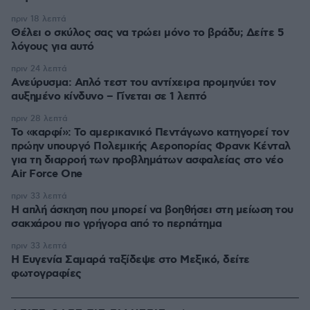
πριν 18 λεπτά
Θέλει ο σκύλος σας να τρώει μόνο το βράδυ; Δείτε 5
λόγους για αυτό
πριν 24 λεπτά
Ανεύρυσμα: Απλό τεστ του αντίχειρα προμηνύει τον
αυξημένο κίνδυνο – Γίνεται σε 1 λεπτό
πριν 28 λεπτά
Το «καρφί»: Το αμερικανικό Πεντάγωνο κατηγορεί τον
πρώην υπουργό Πολεμικής Αεροπορίας Φρανκ Κένταλ
για τη διαρροή των προβλημάτων ασφαλείας στο νέο
Air Force One
πριν 33 λεπτά
Η απλή άσκηση που μπορεί να βοηθήσει στη μείωση του
σακχάρου πιο γρήγορα από το περπάτημα
πριν 33 λεπτά
Η Ευγενία Σαμαρά ταξίδεψε στο Μεξικό, δείτε
φωτογραφίες