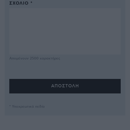
ΣΧΌΛΙΟ *
Απομένουν
2500
χαρακτήρες
* Υποχρεωτικά πεδία