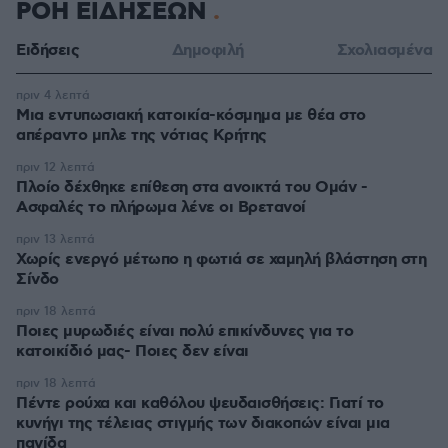
ΡΟΗ ΕΙΔΗΣΕΩΝ
Ειδήσεις
Δημοφιλή
Σχολιασμένα
πριν 4 λεπτά
Μια εντυπωσιακή κατοικία-κόσμημα με θέα στο
απέραντο μπλε της νότιας Κρήτης
πριν 12 λεπτά
Πλοίο δέχθηκε επίθεση στα ανοικτά του Ομάν -
Ασφαλές το πλήρωμα λένε οι Βρετανοί
πριν 13 λεπτά
Χωρίς ενεργό μέτωπο η φωτιά σε χαμηλή βλάστηση στη
Σίνδο
πριν 18 λεπτά
Ποιες μυρωδιές είναι πολύ επικίνδυνες για το
κατοικίδιό μας- Ποιες δεν είναι
πριν 18 λεπτά
Πέντε ρούχα και καθόλου ψευδαισθήσεις: Γιατί το
κυνήγι της τέλειας στιγμής των διακοπών είναι μια
παγίδα