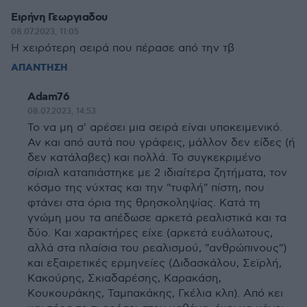
Ειρήνη Γεωργιαδου
08.07.2023, 11:05
Η χειρότερη σειρά που πέρασε από την τβ
ΑΠΑΝΤΗΣΗ
Adam76
08.07.2023, 14:53
Το να μη σ' αρέσει μια σειρά είναι υποκειμενικό.
Αν και από αυτά που γράφεις, μάλλον δεν είδες (ή
δεν κατάλαβες) και πολλά. Το συγκεκριμένο
σίριαλ καταπιάστηκε με 2 ιδιαίτερα ζητήματα, τον
κόσμο της νύχτας και την "τυφλή" πίστη, που
φτάνει στα όρια της θρησκοληψίας. Κατά τη
γνώμη μου τα απέδωσε αρκετά ρεαλιστικά και τα
δύο. Και χαρακτήρες είχε (αρκετά ευάλωτους,
αλλά στα πλαίσια του ρεαλισμού, "ανθρώπινους")
και εξαιρετικές ερμηνείες (Διδασκάλου, Σεϊρλή,
Κακούρης, Σκιαδαρέσης, Καρακάση,
Κουκουράκης, Ταμπακάκης, Γκέλια κλπ). Από κει