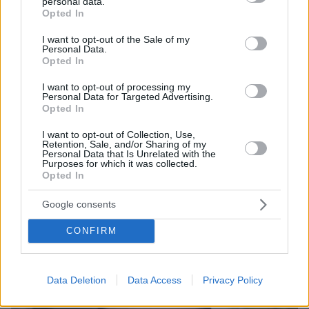
personal data.
grant or deny consent to Google and its third-party tags to
Opted In
use your data for below specified purposes in below Google
consent section.
I want to opt-out of the Sale of my
Personal Data.
Opted In
I want to opt-out of processing my
Personal Data for Targeted Advertising.
Opted In
I want to opt-out of Collection, Use,
Retention, Sale, and/or Sharing of my
Personal Data that Is Unrelated with the
06.08.2026, 23:17
Purposes for which it was collected.
Opted In
Στη ΓΑΔΑ κρατείται η 46χρονη που κατηγορείται
για την επίθεση στη Marfin, δείτε βίντεο και
Google consents
φωτογραφίες
CONFIRM
Data Deletion
Data Access
Privacy Policy