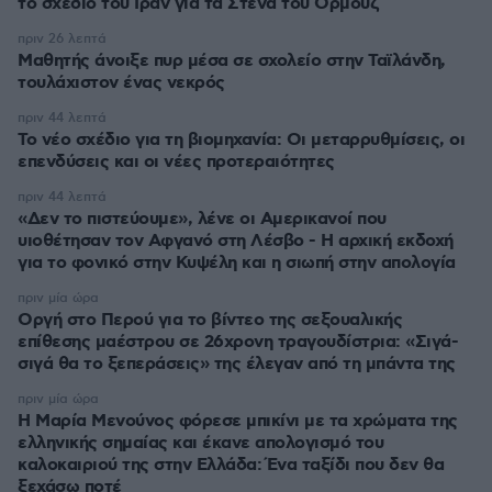
το σχέδιο του Ιράν για τα Στενά του Ορμούζ
πριν 26 λεπτά
Μαθητής άνοιξε πυρ μέσα σε σχολείο στην Ταϊλάνδη,
τουλάχιστον ένας νεκρός
πριν 44 λεπτά
Το νέο σχέδιο για τη βιομηχανία: Οι μεταρρυθμίσεις, οι
επενδύσεις και οι νέες προτεραιότητες
πριν 44 λεπτά
«Δεν το πιστεύουμε», λένε οι Αμερικανοί που
υιοθέτησαν τον Αφγανό στη Λέσβο - Η αρχική εκδοχή
για το φονικό στην Κυψέλη και η σιωπή στην απολογία
πριν μία ώρα
Οργή στο Περού για το βίντεο της σεξουαλικής
επίθεσης μαέστρου σε 26χρονη τραγουδίστρια: «Σιγά-
σιγά θα το ξεπεράσεις» της έλεγαν από τη μπάντα της
πριν μία ώρα
Η Μαρία Μενούνος φόρεσε μπικίνι με τα χρώματα της
ελληνικής σημαίας και έκανε απολογισμό του
καλοκαιριού της στην Ελλάδα: Ένα ταξίδι που δεν θα
ξεχάσω ποτέ