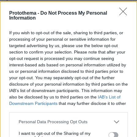
07.08.2026, 07:00
Protothema -
Do Not Process My Personal
Προφυλακίστηκαν ο δήμαρχος Στυλίδας και δύο ακόμη
Information
κατηγορούμενοι για την πυρκαγιά στη Βοιωτία
If you wish to opt-out of the sale, sharing to third parties, or
ΔΕΙΤΕ ΟΛΕΣ ΤΙΣ ΕΙΔΗΣΕΙΣ
processing of your personal or sensitive information for
targeted advertising by us, please use the below opt-out
section to confirm your selection. Please note that after your
opt-out request is processed you may continue seeing
ΤΑ ΠΙΟ ΔΗΜΟΦΙΛΗ
interest-based ads based on personal information utilized by
us or personal information disclosed to third parties prior to
your opt-out. You may separately opt-out of the further
disclosure of your personal information by third parties on the
IAB’s list of downstream participants. This information may
also be disclosed by us to third parties on the
IAB’s List of
Downstream Participants
that may further disclose it to other
third parties.
Please note that this website/app uses one or more Google
Personal Data Processing Opt Outs
services and may gather and store information including but
not limited to your visit or usage behaviour. You may click to
I want to opt-out of the Sharing of my