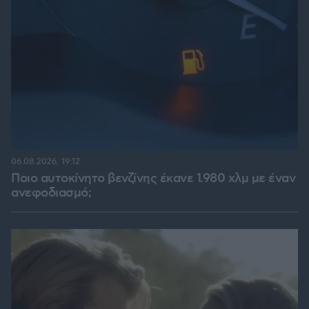
06.08.2026, 19:12
Ποιο αυτοκίνητο βενζίνης έκανε 1.980 χλμ με έναν
ανεφοδιασμό;