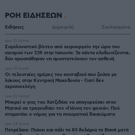
ΡΟΗ ΕΙΔΗΣΕΩΝ
Ειδήσεις
Δημοφιλή
Σχολιασμένα
πριν 13 λεπτά
Συγκλονιστικό βίντεο από χειρουργείο την ώρα του
σεισμού των 7,1R στην Ιαπωνία: Τα πάντα κλυδωνίζονται,
δύο προσπάθησαν να προστατεύσουν τον ασθενή
πριν 19 λεπτά
Οι τελευταίες ημέρες του κουταβιού που ζούσε με
λύκους στην Κεντρική Μακεδονία - Γιατί δεν
περισυνελέγη
πριν 22 λεπτά
Μπορεί ο γιος του Χατζιδάκι να απαγορεύσει στον
Μητσιά να τραγουδάει τον «Γιάννη τον φονιά»; Πού
σταματάει ο νόμος για τα πνευματικά δικαιώματα
πριν 24 λεπτά
Πετρέλαιο: Πιάνει και πάλι τα 83 δολάρια το Brent μετά