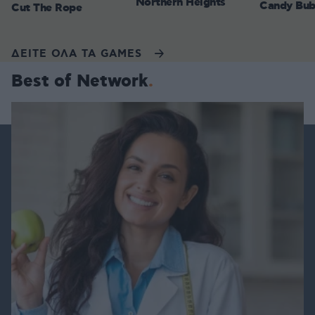
Northern Heights
Candy Bub
Cut The Rope
ΔΕΙΤΕ ΟΛΑ ΤΑ GAMES
Best of Network