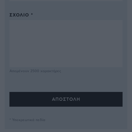
ΣΧΌΛΙΟ *
Απομένουν
2500
χαρακτήρες
* Υποχρεωτικά πεδία