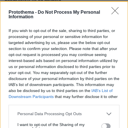
προσέξουμε με τα παγάκια
πριν 44 λεπτά
Protothema -
Do Not Process My Personal
Βάλθηκε να τρελάνει κόσμο ο Καντέρ: Ο Τούρκος
Information
πρώην σέντερ του NBA δηλώνει ότι πληροί τα
κριτήρια... συμπερίληψης και δηλώνει υποψήφιος να
If you wish to opt-out of the sale, sharing to third parties, or
παίξει στο WNBA
processing of your personal or sensitive information for
πριν 44 λεπτά
targeted advertising by us, please use the below opt-out
Γιατί ο πάγος στα bar είναι τόσο διάφανος ενώ στο σπίτι
section to confirm your selection. Please note that after your
θολώνει;
opt-out request is processed you may continue seeing
interest-based ads based on personal information utilized by
πριν μία ώρα
us or personal information disclosed to third parties prior to
Λεοντίτο Αργιθέας: Στο καφενείο του παπά Χρήστου,
your opt-out. You may separately opt-out of the further
κάτω από τον «Πλάτανο του Καραϊσκάκη»
disclosure of your personal information by third parties on the
πριν μία ώρα
IAB’s list of downstream participants. This information may
Δεύτερη εβδομάδα κερδών στη Wall Street: Νέο ρεκόρ
also be disclosed by us to third parties on the
IAB’s List of
για τον S&P 500
Downstream Participants
that may further disclose it to other
third parties.
πριν μία ώρα
«Πόλεμος» Σάντσεθ - Μελόνι λόγω της Θέουτα: Η
Please note that this website/app uses one or more Google
Personal Data Processing Opt Outs
Ισπανία επιβάλλει και αυτή έλεγχους στα σύνορα σε
services and may gather and store information including but
πτήσεις και πλοία από Ιταλία
not limited to your visit or usage behaviour. You may click to
I want to opt-out of the Sharing of my