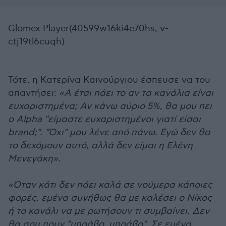
Glomex Player(40599w16ki4e70hs, v-
ctj19tl6cuqh)
Τότε, η Κατερίνα Καινούργιου έσπευσε να του
απαντήσει:
«Α έτσι πάει το αν τα κανάλια είναι
ευχαριστημένα; Αν κάνω αύριο 5%, θα μου πει
ο Alpha "είμαστε ευχαριστημένοι γιατί είσαι
brand;". "Όχι" μου λένε από πάνω. Εγώ δεν θα
το δεχόμουν αυτό, αλλά δεν είμαι η Ελένη
Μενεγάκη».
«Όταν κάτι δεν πάει καλά σε νούμερα κάποιες
φορές, εμένα συνήθως θα με καλέσει ο Νίκος
ή το κανάλι να με ρωτήσουν τι συμβαίνει. Δεν
θα σου πουν "μπράβο, μπράβο". Σε εμένα