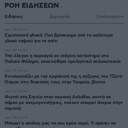
ΡΟΗ ΕΙΔΗΣΕΩΝ
Ειδήσεις
Δημοφιλή
Σχολιασμένα
πριν 14 λεπτά
Σιροπιαστά γλυκά: Πού βρίσκουμε από τα καλύτερα
γλυκά ταψιού για το σπίτι
πριν 26 λεπτά
Υπό έλεγχο η πυρκαγιά σε ισόγειο κατάστημα στο
Παλαιό Φάληρο, εκκενώθηκε προληπτικά πολυκατοικία
πριν 31 λεπτά
Εντυπωσιάζει με την εμφάνισή της η σύζυγος του Τζέντι
Όσμαν στις διακοπές τους στην Τουρκία, βίντεο
πριν 33 λεπτά
Φωτιά στη Σητεία στην περιοχή Αχλάδια, κοντά σε
πάρκο με ανεμογεννήτριες, πνέουν ισχυροί άνεμοι στην
περιοχή
πριν 44 λεπτά
Μπορεί ο σκύλος μας να πιει κρύο νερό; Τι πρέπει να