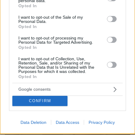
personal data.
grant or deny consent to Google and its third-party tags to
Opted In
use your data for below specified purposes in below Google
ΔΕΙΤΕ ΟΛΕΣ ΤΙΣ ΕΙΔΗΣΕΙΣ
consent section.
I want to opt-out of the Sale of my
Personal Data.
Opted In
ΤΑ ΠΙΟ ΔΗΜΟΦΙΛΗ
I want to opt-out of processing my
Personal Data for Targeted Advertising.
Opted In
I want to opt-out of Collection, Use,
Retention, Sale, and/or Sharing of my
Personal Data that Is Unrelated with the
Purposes for which it was collected.
Opted In
Google consents
CONFIRM
Data Deletion
Data Access
Privacy Policy