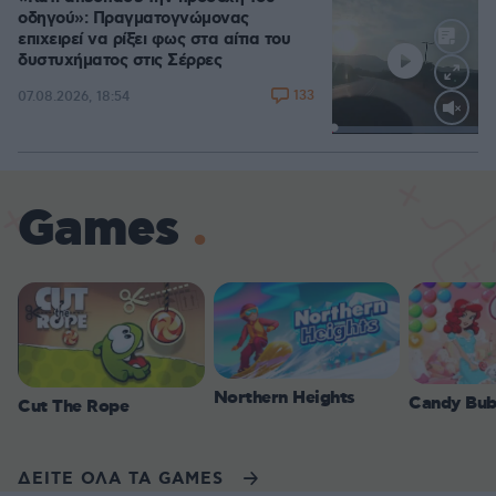
οδηγού»: Πραγματογνώμονας
επιχειρεί να ρίξει φως στα αίτια του
δυστυχήματος στις Σέρρες
133
07.08.2026, 18:54
Loaded
:
100.00%
Games
Northern Heights
Candy Bub
Cut The Rope
ΔΕΙΤΕ ΟΛΑ ΤΑ GAMES