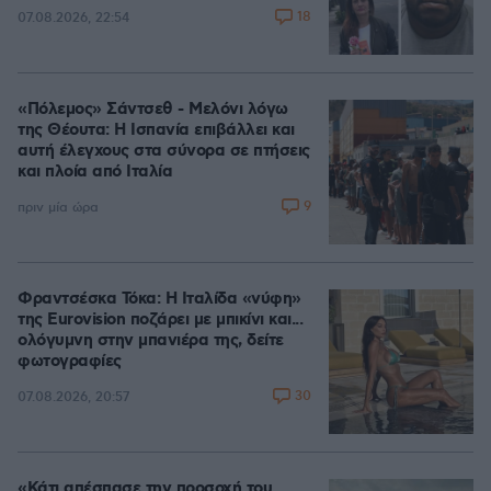
18
07.08.2026, 22:54
«Πόλεμος» Σάντσεθ - Μελόνι λόγω
της Θέουτα: Η Ισπανία επιβάλλει και
αυτή έλεγχους στα σύνορα σε πτήσεις
και πλοία από Ιταλία
9
πριν μία ώρα
Φραντσέσκα Τόκα: Η Ιταλίδα «νύφη»
της Eurovision ποζάρει με μπικίνι και...
ολόγυμνη στην μπανιέρα της, δείτε
φωτογραφίες
30
07.08.2026, 20:57
«Κάτι απέσπασε την προσοχή του