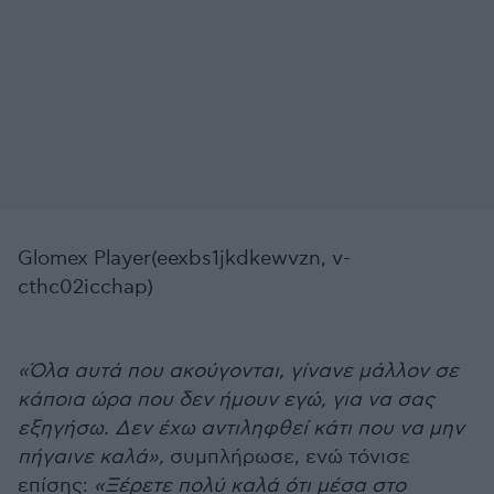
Glomex Player(eexbs1jkdkewvzn, v-
cthc02icchap)
«Όλα αυτά που ακούγονται, γίνανε μάλλον σε
κάποια ώρα που δεν ήμουν εγώ, για να σας
εξηγήσω. Δεν έχω αντιληφθεί κάτι που να μην
πήγαινε καλά»,
συμπλήρωσε, ενώ τόνισε
επίσης:
«Ξέρετε πολύ καλά ότι μέσα στο