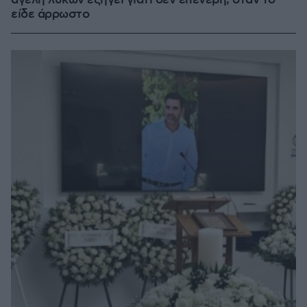
αγέλη λύκων εξηγεί γιατί δεν επενέβη, όταν το
είδε άρρωστο