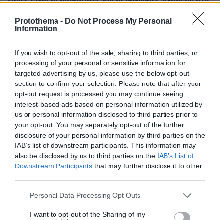
μέλισσες και τις σφήκες
Protothema -
Do Not Process My Personal
πριν 34 λεπτά
Information
Σαλάχ: Αποθεώθηκε από 25.000 φίλους της
Τραμπζονσπόρ στο «Papara Park», βίντεο και
If you wish to opt-out of the sale, sharing to third parties, or
φωτογραφίες
processing of your personal or sensitive information for
targeted advertising by us, please use the below opt-out
ΔΕΙΤΕ ΟΛΕΣ ΤΙΣ ΕΙΔΗΣΕΙΣ
section to confirm your selection. Please note that after your
opt-out request is processed you may continue seeing
interest-based ads based on personal information utilized by
us or personal information disclosed to third parties prior to
your opt-out. You may separately opt-out of the further
ΤΑ ΠΙΟ ΔΗΜΟΦΙΛΗ
disclosure of your personal information by third parties on the
IAB’s list of downstream participants. This information may
also be disclosed by us to third parties on the
IAB’s List of
Downstream Participants
that may further disclose it to other
third parties.
Please note that this website/app uses one or more Google
Personal Data Processing Opt Outs
services and may gather and store information including but
not limited to your visit or usage behaviour. You may click to
I want to opt-out of the Sharing of my