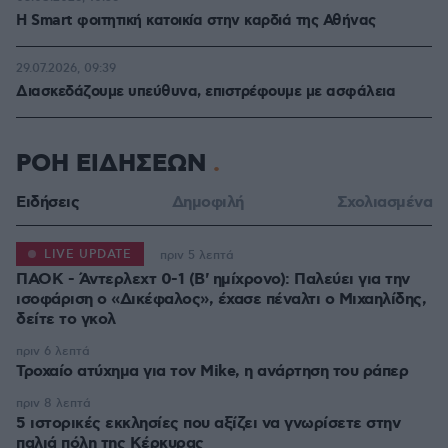
Η Smart φοιτητική κατοικία στην καρδιά της Αθήνας
29.07.2026, 09:39
Διασκεδάζουμε υπεύθυνα, επιστρέφουμε με ασφάλεια
ΡΟΗ ΕΙΔΗΣΕΩΝ
Ειδήσεις
Δημοφιλή
Σχολιασμένα
LIVE UPDATE
πριν 5 λεπτά
ΠΑΟΚ - Άντερλεχτ 0-1 (Β' ημίχρονο): Παλεύει για την
ισοφάριση ο «Δικέφαλος», έχασε πέναλτι ο Μιχαηλίδης,
πριν 6 λεπτά
Τροχαίο ατύχημα για τον Mike, η ανάρτηση του ράπερ
πριν 8 λεπτά
5 ιστορικές εκκλησίες που αξίζει να γνωρίσετε στην
παλιά πόλη της Κέρκυρας