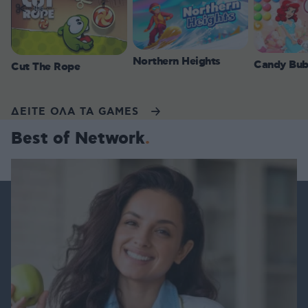
Northern Heights
Candy Bub
Cut The Rope
ΔΕΙΤΕ ΟΛΑ ΤΑ GAMES
Best of Network