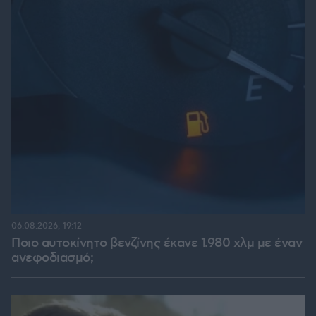
06.08.2026, 19:12
Ποιο αυτοκίνητο βενζίνης έκανε 1.980 χλμ με έναν
ανεφοδιασμό;