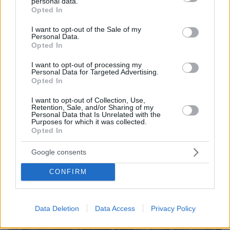
personal data.
grant or deny consent to Google and its third-party tags to
Opted In
use your data for below specified purposes in below Google
consent section.
I want to opt-out of the Sale of my
Personal Data.
Opted In
I want to opt-out of processing my
Personal Data for Targeted Advertising.
Opted In
I want to opt-out of Collection, Use,
Retention, Sale, and/or Sharing of my
Personal Data that Is Unrelated with the
Purposes for which it was collected.
Opted In
06.08.2026, 18:00
Google consents
Γιώργος Παράσχος: Χαμογελαστός, δίνει τη μάχη
του με τον καρκίνο, μπήκε στο νοσοκομείο για νέα
CONFIRM
θεραπεία
Data Deletion
Data Access
Privacy Policy