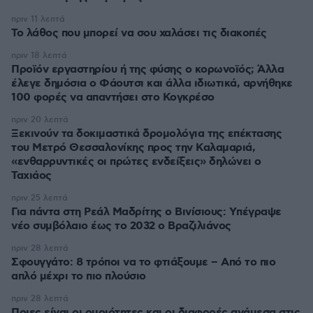
πριν 11 λεπτά
Το λάθος που μπορεί να σου χαλάσει τις διακοπές
πριν 18 λεπτά
Προϊόν εργαστηρίου ή της φύσης ο κορωνοϊός; Άλλα
έλεγε δημόσια ο Φάουτσι και άλλα ιδιωτικά, αρνήθηκε
100 φορές να απαντήσει στο Κογκρέσο
πριν 20 λεπτά
Ξεκινούν τα δοκιμαστικά δρομολόγια της επέκτασης
του Μετρό Θεσσαλονίκης προς την Καλαμαριά,
«ενθαρρυντικές οι πρώτες ενδείξεις» δηλώνει ο
Ταχιάος
πριν 25 λεπτά
Για πάντα στη Ρεάλ Μαδρίτης ο Βινίσιους: Yπέγραψε
νέο συμβόλαιο έως το 2032 ο Βραζιλιάνος
πριν 28 λεπτά
Σφουγγάτο: 8 τρόποι να το φτιάξουμε – Από το πιο
απλό μέχρι το πιο πλούσιο
πριν 28 λεπτά
Ποιες είναι οι ομοιότητες και οι διαφορές ανάμεσα στις