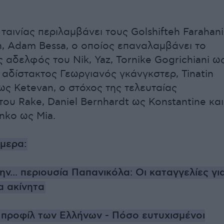
 ταινίας περιλαμβάνει τους Golshifteh Farahani
n, Adam Bessa, ο οποίος επαναλαμβάνει το
 αδελφός του Nik, Yaz, Tornike Gogrichiani ω
 αδίστακτος Γεωργιανός γκάνγκστερ, Tinatin
i ως Ketevan, ο στόχος της τελευταίας
ου Rake, Daniel Bernhardt ως Konstantine και
nko ως Mia.
ήμερα:
ην... περιουσία Παπανικόλα: Οι καταγγελίες γι
α ακίνητα
 προφίλ των Ελλήνων - Πόσο ευτυχισμένοι