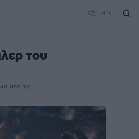
34
°C
ιλερ του
ια από τις