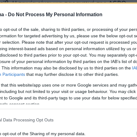
ϊβ. Η ταινία είναι μια παραγωγή της AGBO
ης TGIM Films, Inc., με παραγωγούς τους Τζο
ma -
Do Not Process My Personal Information
ονι Ρούσο, Μάικ Λαρόκα, Κρις Χέμσγουορθ,
και Πίτερ Σγουέριν.
to opt-out of the sale, sharing to third parties, or processing of your per
formation for targeted advertising by us, please use the below opt-out s
r selection. Please note that after your opt-out request is processed y
έιλερ
eing interest-based ads based on personal information utilized by us or
disclosed to third parties prior to your opt-out. You may separately opt-
losure of your personal information by third parties on the IAB’s list of
. This information may also be disclosed by us to third parties on the
IA
Participants
that may further disclose it to other third parties.
 that this website/app uses one or more Google services and may gath
including but not limited to your visit or usage behaviour. You may click 
 to Google and its third-party tags to use your data for below specifi
ogle consent section.
l Data Processing Opt Outs
o opt-out of the Sharing of my personal data.