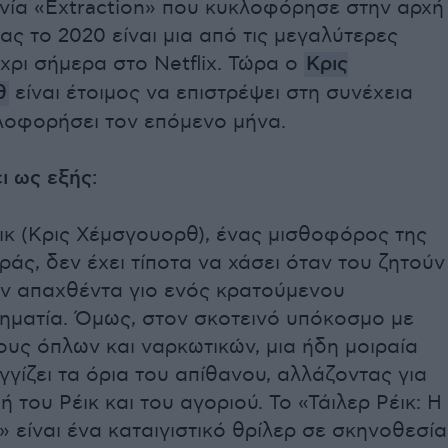
ινία «Extraction» που κυκλοφόρησε στην αρχή
ας το 2020 είναι μια από τις μεγαλύτερες
έχρι σήμερα στο Netflix. Τώρα ο
Κρις
θ
είναι έτοιμος να επιστρέψει στη συνέχεια
λοφορήσει τον επόμενο μήνα.
ι ως εξής:
ικ (Κρις Χέμσγουορθ), ένας μισθοφόρος της
άς, δεν έχει τίποτα να χάσει όταν του ζητούν
ον απαχθέντα γιο ενός κρατούμενου
ηματία. Όμως, στον σκοτεινό υπόκοσμο με
υς όπλων και ναρκωτικών, μια ήδη μοιραία
γίζει τα όρια του απίθανου, αλλάζοντας για
ή του Ρέικ και του αγοριού. Το «Τάιλερ Ρέικ: Η
είναι ένα καταιγιστικό θρίλερ σε σκηνοθεσία