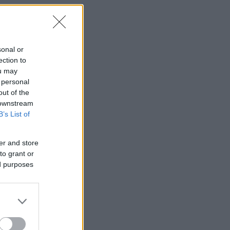
sonal or
ection to
ou may
 personal
out of the
 downstream
B’s List of
er and store
to grant or
ed purposes