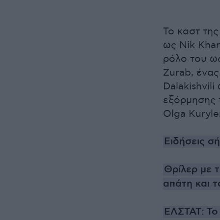
Το καστ της
ως Nik Kha
ρόλο του ως
Zurab, ένας
Dalakishvil
εξόρμησης τ
Olga Kuryle
Ειδήσεις σ
Θρίλερ με τ
απάτη και τ
ΕΛΣΤΑΤ: Το