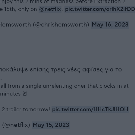
Enjoy this 2 mins of madness before Extraction 2
e 16th, only on
@netflix
.
pic.twitter.com/orIhX2ifD
 Hemsworth (@chrishemsworth)
May 16, 2023
αποκάλυψε επίσης τρεις νέες αφίσες για το
.
 all from a single unrelenting oner that clocks in at
 minutes 🚨
 2 trailer tomorrow!
pic.twitter.com/HHcTkJlHOH
 (@netflix)
May 15, 2023