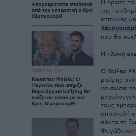
Η πρώτη τα
Απομακρύνεται σταδιακά
από την υποκριτική ο Κρις
της πανδημί
Χέμσγουορθ
επιτυχίες μ
Χέμσγουορ
που θα κυκ
Η πλοκή έχε
Ο Τάιλερ Ρέ
25.03.2023, 14:47
μαύρης αγορ
Κουάντεν Μπέιλς: Ο
11χρονος που υπήρξε
να σώσει τ
θύμα άγριου bullying θα
μεγαλοεγκλ
παίξει σε ταινία με τον
Κρις Χέμσγουορθ!
τους εμπόρο
αποστολή αγ
πάντα τη ζω
Φυγάδευση» 