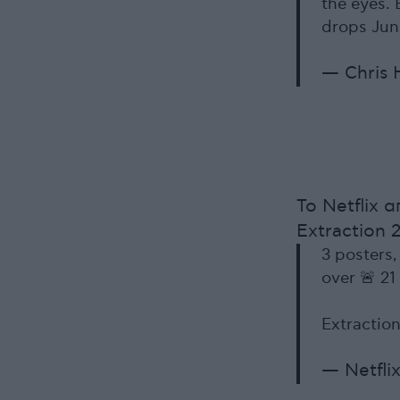
the eyes. 
drops Jun
— Chris
Το Netflix 
Extraction 2
3 posters,
over 🚨 21
Extraction
— Netflix