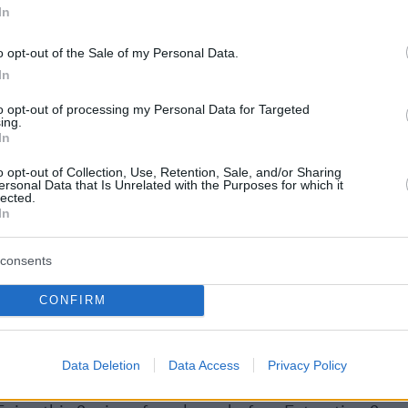
In
o opt-out of the Sale of my Personal Data.
In
to opt-out of processing my Personal Data for Targeted
ing.
ποκάλυψε σήμερα ένα νέο τρέιλερ μετά την
In
της ημερομηνίας κυκλοφορίας της ταινίας
o opt-out of Collection, Use, Retention, Sale, and/or Sharing
τος. Το «Extraction 2» θα κυκλοφορήσει στις
ersonal Data that Is Unrelated with the Purposes for which it
lected.
στο Netflix, σε όλο τον κόσμο. Όπως
In
 το τρέιλερ περιλαμβάνει πολλές σκηνές
ένα που πέφτουν, ελικόπτερα που πετούν και
consents
υ εκτοξεύονται σχεδόν κάθε δευτερόλεπτο,
CONFIRM
υρα μπορούμε να περιμένουμε και
ες σκηνές γεμάτες δράση από την πρώτη
Data Deletion
Data Access
Privacy Policy
go!
#Extraction2
trailer smacking you right between