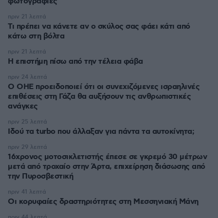
φωτογραφίες
πριν 21 λεπτά
Τι πρέπει να κάνετε αν ο σκύλος σας φάει κάτι από
κάτω στη βόλτα
πριν 21 λεπτά
Η επιστήμη πίσω από την τέλεια φάβα
πριν 24 λεπτά
Ο ΟΗΕ προειδοποιεί ότι οι συνεχιζόμενες ισραηλινές
επιθέσεις στη Γάζα θα αυξήσουν τις ανθρωπιστικές
ανάγκες
πριν 25 λεπτά
Ιδού τα turbo που άλλαξαν για πάντα τα αυτοκίνητα;
πριν 29 λεπτά
16χρονος μοτοσικλετιστής έπεσε σε γκρεμό 30 μέτρων
μετά από τροχαίο στην Άρτα, επιχείρηση διάσωσης από
την Πυροσβεστική
πριν 41 λεπτά
Οι κορυφαίες δραστηριότητες στη Μεσσηνιακή Μάνη
πριν 44 λεπτά