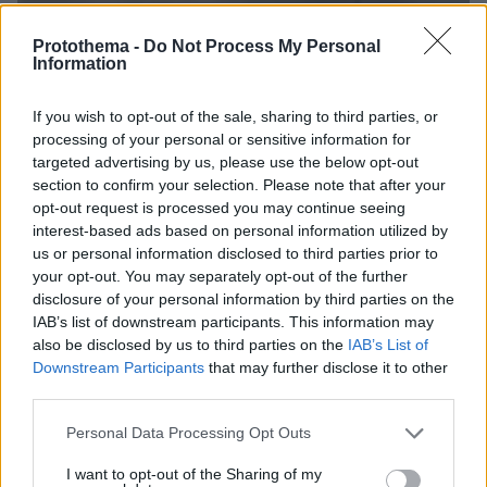
Protothema -
Do Not Process My Personal
Information
If you wish to opt-out of the sale, sharing to third parties, or
processing of your personal or sensitive information for
targeted advertising by us, please use the below opt-out
section to confirm your selection. Please note that after your
Loaded
:
opt-out request is processed you may continue seeing
100.00%
10.08.2026, 21:38
interest-based ads based on personal information utilized by
«Εθνική καταστροφή»: Η Κολομβία κηρύχθηκε σε
us or personal information disclosed to third parties prior to
κατάσταση έκτακτης ανάγκης μετά τον σεισμό
your opt-out. You may separately opt-out of the further
των 7,4 Ρίχτερ, πάνω από 110 νεκροί, έρευνες για
disclosure of your personal information by third parties on the
εγκλωβισμένους
IAB’s list of downstream participants. This information may
also be disclosed by us to third parties on the
IAB’s List of
Downstream Participants
that may further disclose it to other
third parties.
Please note that this website/app uses one or more Google
Personal Data Processing Opt Outs
services and may gather and store information including but
not limited to your visit or usage behaviour. You may click to
I want to opt-out of the Sharing of my