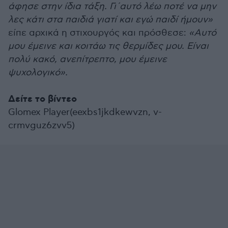
άφησε στην ίδια τάξη. Γι΄αυτό λέω ποτέ να μην
λες κάτι στα παιδιά γιατί και εγώ παιδί ήμουν»
είπε αρχικά η στιχουργός και πρόσθεσε:
«Αυτό
μου έμεινε και κοιτάω τις θερμίδες μου. Είναι
πολύ κακό, ανεπίτρεπτο, μου έμεινε
ψυχολογικό».
Δείτε το βίντεο
Glomex Player(eexbs1jkdkewvzn, v-
crmvguz6zvv5)