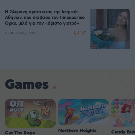
Η 24χρονη αριστούχος της Ιατρικής
Αθηνών, που διάβασε τον Ιπποκρατικό
Όρκο, μιλά για τον «άριστο γιατρό»
147
10.08.2026, 08:09
Games
Northern Heights
Candy Bub
Cut The Rope