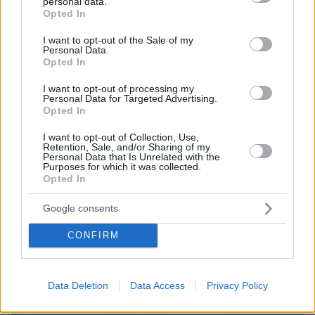
personal data.
grant or deny consent to Google and its third-party tags to
Opted In
use your data for below specified purposes in below Google
consent section.
I want to opt-out of the Sale of my
Personal Data.
Opted In
I want to opt-out of processing my
Personal Data for Targeted Advertising.
Opted In
I want to opt-out of Collection, Use,
Retention, Sale, and/or Sharing of my
Personal Data that Is Unrelated with the
Purposes for which it was collected.
Opted In
Google consents
10.08.2026, 14:19
CONFIRM
Κόμμα Καρυστιανού: Γιατί χάνεται μέσα σε δύο
μήνες η «Ελπίδα» της προέδρου Μαρίας
Data Deletion
Data Access
Privacy Policy