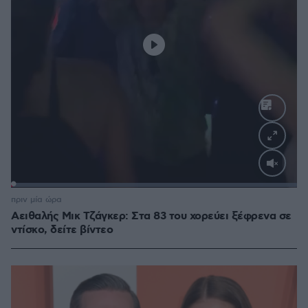
Loaded
:
100.00%
πριν μία ώρα
Αειθαλής Μικ Τζάγκερ: Στα 83 του χορεύει ξέφρενα σε
ντίσκο, δείτε βίντεο