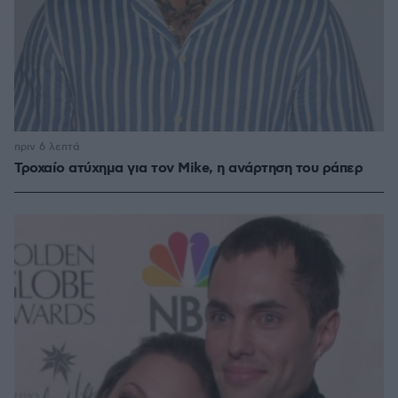
πριν 6 λεπτά
Τροχαίο ατύχημα για τον Mike, η ανάρτηση του ράπερ