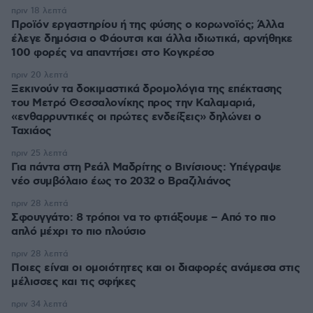
πριν 18 λεπτά
Προϊόν εργαστηρίου ή της φύσης ο κορωνοϊός; Άλλα
έλεγε δημόσια ο Φάουτσι και άλλα ιδιωτικά, αρνήθηκε
100 φορές να απαντήσει στο Κογκρέσο
πριν 20 λεπτά
Ξεκινούν τα δοκιμαστικά δρομολόγια της επέκτασης
του Μετρό Θεσσαλονίκης προς την Καλαμαριά,
«ενθαρρυντικές οι πρώτες ενδείξεις» δηλώνει ο
Ταχιάος
πριν 25 λεπτά
Για πάντα στη Ρεάλ Μαδρίτης ο Βινίσιους: Yπέγραψε
νέο συμβόλαιο έως το 2032 ο Βραζιλιάνος
πριν 28 λεπτά
Σφουγγάτο: 8 τρόποι να το φτιάξουμε – Από το πιο
απλό μέχρι το πιο πλούσιο
πριν 28 λεπτά
Ποιες είναι οι ομοιότητες και οι διαφορές ανάμεσα στις
μέλισσες και τις σφήκες
πριν 34 λεπτά