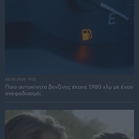
06.08.2026, 19:12
Ποιο αυτοκίνητο βενζίνης έκανε 1.980 χλμ με έναν
ανεφοδιασμό;