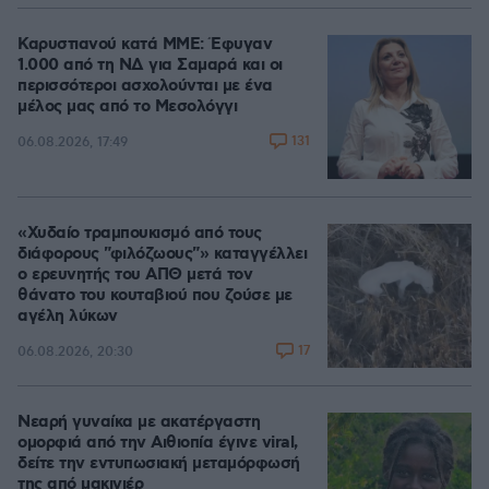
Καρυστιανού κατά ΜΜΕ: Έφυγαν
1.000 από τη ΝΔ για Σαμαρά και οι
περισσότεροι ασχολούνται με ένα
μέλος μας από το Μεσολόγγι
131
06.08.2026, 17:49
«Χυδαίο τραμπουκισμό από τους
διάφορους "φιλόζωους"» καταγγέλλει
ο ερευνητής του ΑΠΘ μετά τον
θάνατο του κουταβιού που ζούσε με
αγέλη λύκων
17
06.08.2026, 20:30
Νεαρή γυναίκα με ακατέργαστη
ομορφιά από την Αιθιοπία έγινε viral,
δείτε την εντυπωσιακή μεταμόρφωσή
της από μακιγιέρ