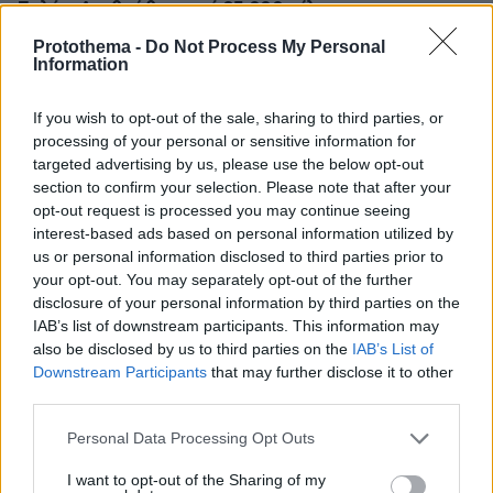
Σαλάχ: Αποθεώθηκε από 25.000 φίλους της
Τραμπζονσπόρ στο «Papara Park», βίντεο και
Protothema -
Do Not Process My Personal
φωτογραφίες
Information
ΔΕΙΤΕ ΟΛΕΣ ΤΙΣ ΕΙΔΗΣΕΙΣ
If you wish to opt-out of the sale, sharing to third parties, or
processing of your personal or sensitive information for
targeted advertising by us, please use the below opt-out
section to confirm your selection. Please note that after your
opt-out request is processed you may continue seeing
ΤΑ ΠΙΟ ΔΗΜΟΦΙΛΗ
interest-based ads based on personal information utilized by
us or personal information disclosed to third parties prior to
your opt-out. You may separately opt-out of the further
disclosure of your personal information by third parties on the
IAB’s list of downstream participants. This information may
also be disclosed by us to third parties on the
IAB’s List of
Downstream Participants
that may further disclose it to other
third parties.
Please note that this website/app uses one or more Google
Personal Data Processing Opt Outs
services and may gather and store information including but
not limited to your visit or usage behaviour. You may click to
I want to opt-out of the Sharing of my