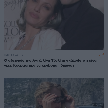
4
πριν 38 λεπτά
Ο αδερφός της Αντζελίνα Τζολί αποκάλυψε ότι είναι
γκέι: Κουράστηκα να κρύβομαι, δήλωσε