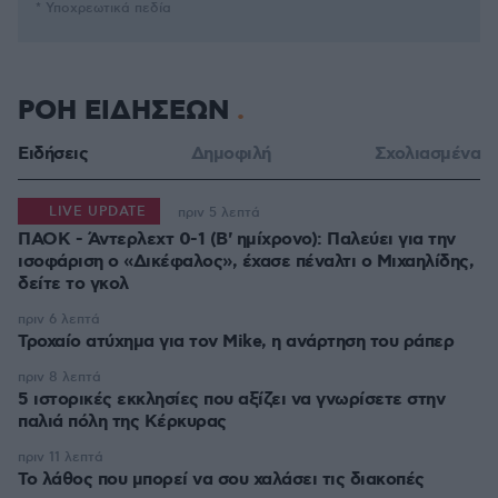
* Υποχρεωτικά πεδία
ΡΟΗ ΕΙΔΗΣΕΩΝ
Ειδήσεις
Δημοφιλή
Σχολιασμένα
LIVE UPDATE
πριν 5 λεπτά
ΠΑΟΚ - Άντερλεχτ 0-1 (Β' ημίχρονο): Παλεύει για την
ισοφάριση ο «Δικέφαλος», έχασε πέναλτι ο Μιχαηλίδης,
πριν 6 λεπτά
Τροχαίο ατύχημα για τον Mike, η ανάρτηση του ράπερ
πριν 8 λεπτά
5 ιστορικές εκκλησίες που αξίζει να γνωρίσετε στην
παλιά πόλη της Κέρκυρας
πριν 11 λεπτά
Το λάθος που μπορεί να σου χαλάσει τις διακοπές