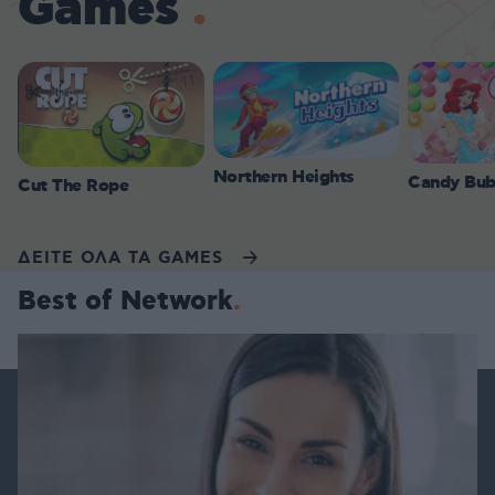
Games
Northern Heights
Candy Bub
Cut The Rope
ΔΕΙΤΕ ΟΛΑ ΤΑ GAMES
Best of Network