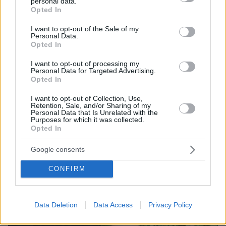
personal data.
grant or deny consent to Google and its third-party tags to
Opted In
use your data for below specified purposes in below Google
08.08.2026, 10:26
consent section.
I want to opt-out of the Sale of my
Τι έγραφαν οι ξένοι ανταποκριτές σε
Personal Data.
Opted In
τηλεγραφήματά τους από τη Μικρά Ασία το 1921
I want to opt-out of processing my
Personal Data for Targeted Advertising.
Opted In
I want to opt-out of Collection, Use,
Retention, Sale, and/or Sharing of my
Personal Data that Is Unrelated with the
Purposes for which it was collected.
Opted In
Google consents
CONFIRM
Data Deletion
Data Access
Privacy Policy