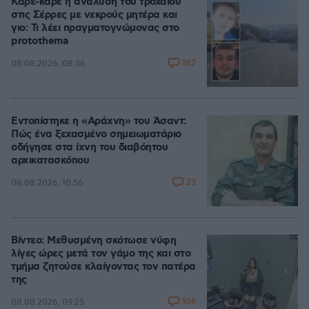
Καρέ-καρέ η ανάλυση του τροχαίου
στις Σέρρες με νεκρούς μητέρα και
γιο: Τι λέει πραγματογνώμονας στο
protothema
182
08.08.2026, 08:36
Εντοπίστηκε η «Αράχνη» του Άσαντ:
Πώς ένα ξεχασμένο σημειωματάριο
οδήγησε στα ίχνη του διαβόητου
αρχικατασκόπου
23
08.08.2026, 10:56
Βίντεο: Μεθυσμένη σκότωσε νύφη
λίγες ώρες μετά τον γάμο της και στο
τμήμα ζητούσε κλαίγοντας τον πατέρα
της
106
08.08.2026, 09:25