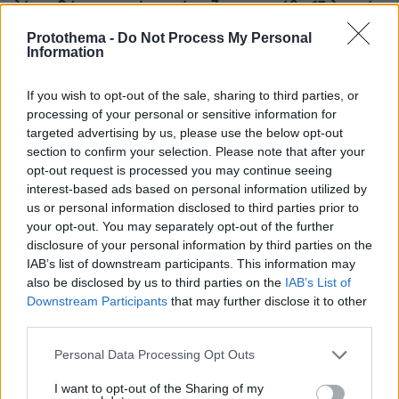
λίτρα βότκα τη μέρα, κάπνιζα κρακ κάθε 15 λεπτά
Protothema -
Do Not Process My Personal
Information
If you wish to opt-out of the sale, sharing to third parties, or
processing of your personal or sensitive information for
targeted advertising by us, please use the below opt-out
section to confirm your selection. Please note that after your
opt-out request is processed you may continue seeing
interest-based ads based on personal information utilized by
us or personal information disclosed to third parties prior to
your opt-out. You may separately opt-out of the further
disclosure of your personal information by third parties on the
IAB’s list of downstream participants. This information may
also be disclosed by us to third parties on the
IAB’s List of
Downstream Participants
that may further disclose it to other
third parties.
Please note that this website/app uses one or more Google
Personal Data Processing Opt Outs
services and may gather and store information including but
not limited to your visit or usage behaviour. You may click to
I want to opt-out of the Sharing of my