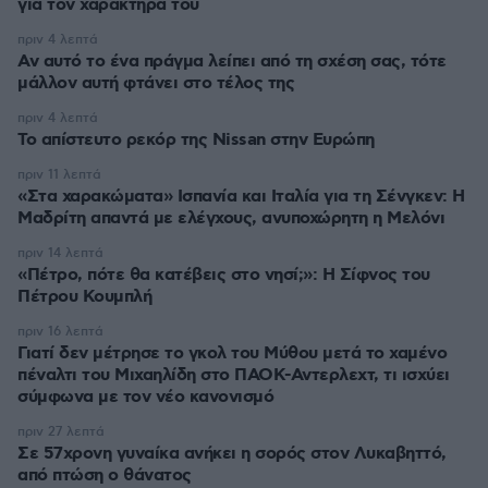
για τον χαρακτήρα του
πριν 4 λεπτά
Αν αυτό το ένα πράγμα λείπει από τη σχέση σας, τότε
μάλλον αυτή φτάνει στο τέλος της
πριν 4 λεπτά
Το απίστευτο ρεκόρ της Nissan στην Ευρώπη
πριν 11 λεπτά
«Στα χαρακώματα» Ισπανία και Ιταλία για τη Σένγκεν: Η
Μαδρίτη απαντά με ελέγχους, ανυποχώρητη η Μελόνι
πριν 14 λεπτά
«Πέτρο, πότε θα κατέβεις στο νησί;»: Η Σίφνος του
Πέτρου Κουμπλή
πριν 16 λεπτά
Γιατί δεν μέτρησε το γκολ του Μύθου μετά το χαμένο
πέναλτι του Μιχαηλίδη στο ΠΑΟΚ-Αντερλεχτ, τι ισχύει
σύμφωνα με τον νέο κανονισμό
πριν 27 λεπτά
Σε 57χρονη γυναίκα ανήκει η σορός στον Λυκαβηττό,
από πτώση ο θάνατος