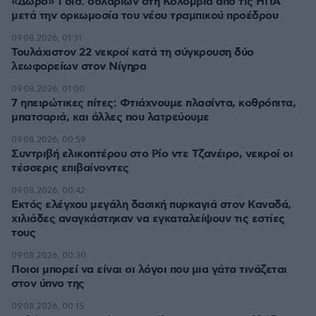
«Δώρο» 1 δισ. δολαρίων στη Κολομβία από τις ΗΠΑ
μετά την ορκωμοσία του νέου τραμπικού προέδρου
09.08.2026, 01:31
Τουλάχιστον 22 νεκροί κατά τη σύγκρουση δύο
λεωφορείων στον Νίγηρα
09.08.2026, 01:00
7 ηπειρώτικες πίτες: Φτιάχνουμε πλασίντα, κοθρόπιτα,
μπατσαριά, και άλλες που λατρεύουμε
09.08.2026, 00:59
Συντριβή ελικοπτέρου στο Ρίο ντε Τζανέιρο, νεκροί οι
τέσσερις επιβαίνοντες
09.08.2026, 00:42
Εκτός ελέγχου μεγάλη δασική πυρκαγιά στον Καναδά,
χιλιάδες αναγκάστηκαν να εγκαταλείψουν τις εστίες
τους
09.08.2026, 00:30
Ποιοι μπορεί να είναι οι λόγοι που μια γάτα τινάζεται
στον ύπνο της
09.08.2026, 00:15