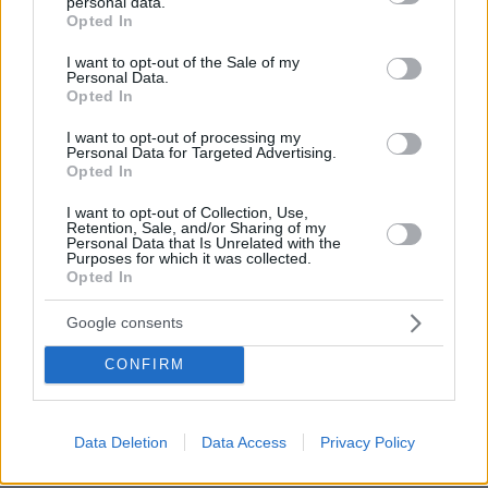
personal data.
ΑΠΑΝΤΗΣΗ
grant or deny consent to Google and its third-party tags to
Opted In
use your data for below specified purposes in below Google
consent section.
I want to opt-out of the Sale of my
καλα
Personal Data.
17.08.2022, 14:49
Opted In
εκαναν και αντεδρασαν, υπαρχει το σωστο και το
I want to opt-out of processing my
λαθος, ας πουν ολοι ελευθερα τη γνωμη τους.
Personal Data for Targeted Advertising.
Καταπληκτικη η σειρα, αλλα μεχρι εκει.
Opted In
ΑΠΑΝΤΗΣΗ
I want to opt-out of Collection, Use,
Retention, Sale, and/or Sharing of my
Personal Data that Is Unrelated with the
Purposes for which it was collected.
Metformin το γλυκοφάγο
Opted In
17.08.2022, 14:27
χάπι για τη μακριβιότητα, με λίγα ευρώ.
Google consents
ΑΠΑΝΤΗΣΗ
CONFIRM
Data Deletion
Data Access
Privacy Policy
Το τελευταίο τους χαρτί: Μεθαμφεταμίνη και θεάματα.
17.08.2022, 14:14