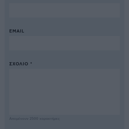
EMAIL
ΣΧΌΛΙΟ *
Απομένουν
2500
χαρακτήρες