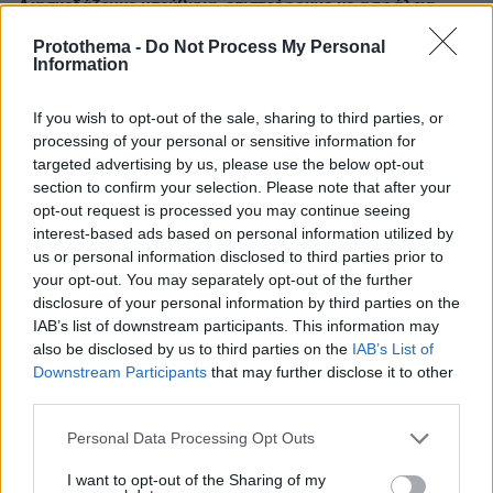
Διασκεδάζουμε υπεύθυνα, επιστρέφουμε με ασφάλεια
Protothema -
Do Not Process My Personal
ΣΧΟΛΙΑ
(5)
Information
ΠΡΟΣΘΗΚΗ ΣΧΟΛΙΟΥ
If you wish to opt-out of the sale, sharing to third parties, or
processing of your personal or sensitive information for
targeted advertising by us, please use the below opt-out
section to confirm your selection. Please note that after your
Α.Μαν.
opt-out request is processed you may continue seeing
18.08.2022, 08:33
interest-based ads based on personal information utilized by
Μεθαμφεταμίνη είναι πού είναι το κακό στο 2022
us or personal information disclosed to third parties prior to
ζούμε!
your opt-out. You may separately opt-out of the further
disclosure of your personal information by third parties on the
ΑΠΑΝΤΗΣΗ
IAB’s list of downstream participants. This information may
also be disclosed by us to third parties on the
IAB’s List of
Lamborghini
Downstream Participants
that may further disclose it to other
17.08.2022, 15:46
third parties.
Μήπως ο Mr While και ο Jess είχαν πάρει μέρος σε
Please note that this website/app uses one or more Google
Personal Data Processing Opt Outs
reality show; Ας το διευκρίνηση ο σεναριογράφος
services and may gather and store information including but
παρακαλώ;
not limited to your visit or usage behaviour. You may click to
I want to opt-out of the Sharing of my