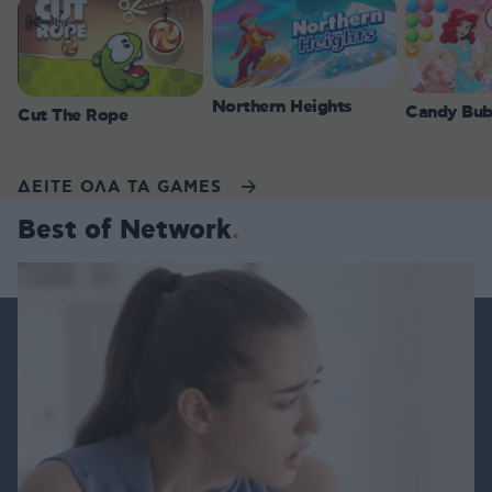
Northern Heights
Candy Bub
Cut The Rope
ΔΕΙΤΕ ΟΛΑ ΤΑ GAMES
Best of Network