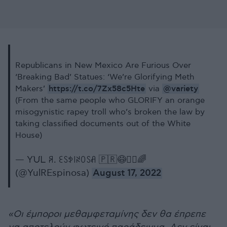
Republicans in New Mexico Are Furious Over
‘Breaking Bad’ Statues: ‘We’re Glorifying Meth
https://t.co/7Zx58c5Hte
@variety
Makers’
via
(From the same people who GLORIFY an orange
misogynistic rapey troll who’s broken the law by
taking classified documents out of the White
House)
— Yᙀᒪ ꋪ. ꏂꇙꉣ꒐ꋊꄲꇙꋬ 🇵🇷😷✊🏿🌈
(@YulREspinosa)
August 17, 2022
«Οι έμποροι μεθαμφεταμίνης δεν θα έπρεπε