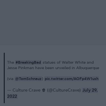
#BreakingBad
The
statues of Walter White and
Jesse Pinkman have been unveiled in Albuquerque
@TomSchnauz
pic.twitter.com/AOFp4W1ush
(via
)
— Culture Crave 🍿 (@CultureCrave)
July 29,
2022