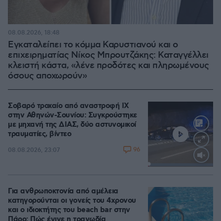
08.08.2026, 18:48
Εγκαταλείπει το κόμμα Καρυστιανού και ο
επιχειρηματίας Νίκος Μπρουτζάκης: Καταγγέλλει
κλειστή κάστα, «λένε προδότες και πληρωμένους
όσους αποχωρούν»
Σοβαρό τροχαίο από αναστροφή ΙΧ
στην Αθηνών-Σουνίου: Συγκρούστηκε
με μηχανή της ΔΙΑΣ, δύο αστυνομικοί
τραυματίες, βίντεο
96
08.08.2026, 23:07
Loaded
:
100.00%
Για ανθρωποκτονία από αμέλεια
κατηγορούνται οι γονείς του 4χρονου
και ο ιδιοκτήτης του beach bar στην
Πάρο: Πώς έγινε η τραγωδία