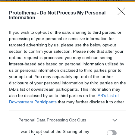
και εμείς να το κάνουμε
».
Protothema -
Do Not Process My Personal
Information
If you wish to opt-out of the sale, sharing to third parties, or
processing of your personal or sensitive information for
targeted advertising by us, please use the below opt-out
section to confirm your selection. Please note that after your
opt-out request is processed you may continue seeing
interest-based ads based on personal information utilized by
us or personal information disclosed to third parties prior to
your opt-out. You may separately opt-out of the further
disclosure of your personal information by third parties on the
IAB’s list of downstream participants. This information may
also be disclosed by us to third parties on the
IAB’s List of
Στον 21ο αιώνα είναι γεγονός ότι η ομάδα των
Downstream Participants
that may further disclose it to other
οπτικών εφέ κουβαλά το μεγαλύτερο φορτίο
third parties.
στις ταινίες της Marvel, καθώς όλα γυρίζονται
Please note that this website/app uses one or more Google
Personal Data Processing Opt Outs
μέσα στα περίφημα πράσινα κουτιά. «
Η Disney
services and may gather and store information including but
χρησιμοποιήσει περισσότερο τις ομάδες
not limited to your visit or usage behaviour. You may click to
I want to opt-out of the Sharing of my