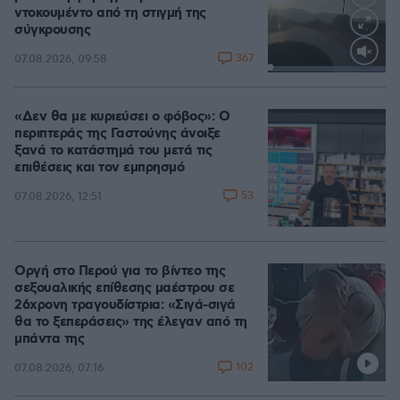
ντοκουμέντο από τη στιγμή της
σύγκρουσης
367
07.08.2026, 09:58
Loaded
:
100.00%
«Δεν θα με κυριεύσει ο φόβος»: Ο
περιπτεράς της Γαστούνης άνοιξε
ξανά το κατάστημά του μετά τις
επιθέσεις και τον εμπρησμό
53
07.08.2026, 12:51
Οργή στο Περού για το βίντεο της
σεξουαλικής επίθεσης μαέστρου σε
26χρονη τραγουδίστρια: «Σιγά-σιγά
θα το ξεπεράσεις» της έλεγαν από τη
μπάντα της
102
07.08.2026, 07:16