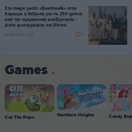
Στο mega yacht «Boardwalk» στην
Κέρκυρα η δεξίωση για τα 250 χρόνια
από την αμερικανική ανεξαρτησία -
Δείτε φωτογραφίες και βίντεο
6
07.08.2026, 13:23
Games
Northern Heights
Candy Bub
Cut The Rope