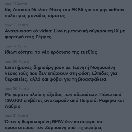
πριν 11 λεπτά
Ιός Δυτικού Νείλου: Μάχη του ΕΚΕΑ για να μην χαθούν
πολύτιμες μονάδες αίματος
πριν 13 λεπτά
Ανατριχιαστικό video: Live η μετωπική σύγκρουση ΙΧ με
φορτηγό στις Σέρρες
πριν 17 λεπτά
Ιδιωτικότητα, το νέο πρόσωπο της ευεξίας
πριν 20 λεπτά
Επιστήμονες δημιούργησαν με Τεχνητή Νοημοσύνη
νέους ιούς που δεν υπάρχουν στη φύση: Ελπίδες για
θεραπείες, αλλά και φόβοι για τη βιοασφάλεια
πριν 20 λεπτά
Με γεμάτα πλοία η έξοδος των αδειούχων: Πάνω από
129.000 επιβάτες αναχωρούν από Πειραιά, Ραφήνα και
Λαύριο
πριν 31 λεπτά
Όταν η θωρακισμένη BMW δεν κατάφερε να
προστατεύσει τον Ζαμπούνη από τις σφαίρες