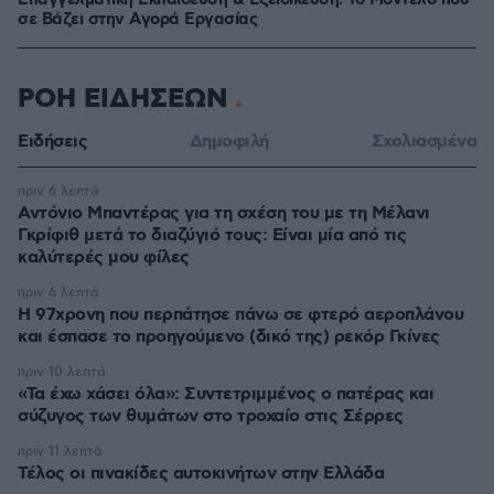
Επαγγελματική Εκπαίδευση & Εξειδίκευση: Το Mοντέλο που
σε Bάζει στην Aγορά Eργασίας
ΡΟΗ ΕΙΔΗΣΕΩΝ
Ειδήσεις
Δημοφιλή
Σχολιασμένα
πριν 6 λεπτά
Αντόνιο Μπαντέρας για τη σχέση του με τη Μέλανι
Γκρίφιθ μετά το διαζύγιό τους: Είναι μία από τις
καλύτερές μου φίλες
πριν 6 λεπτά
Η 97χρονη που περπάτησε πάνω σε φτερό αεροπλάνου
και έσπασε το προηγούμενο (δικό της) ρεκόρ Γκίνες
πριν 10 λεπτά
«Τα έχω χάσει όλα»: Συντετριμμένος ο πατέρας και
σύζυγος των θυμάτων στο τροχαίο στις Σέρρες
πριν 11 λεπτά
Τέλος οι πινακίδες αυτοκινήτων στην Ελλάδα