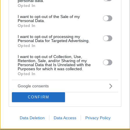
personal data.
οπτικών εφέ της και πρέπει να αποζημιωθούν
grant or deny consent to Google and its third-party tags to
Opted In
use your data for below specified purposes in below Google
για τη συνεισφορά και τις συνθήκες εργασίας
consent section.
τους
».
I want to opt-out of the Sale of my
Personal Data.
Opted In
Σύμφωνα με τους ακτιβιστές απαραίτητη είναι
I want to opt-out of processing my
η φωνή διάσημων προσωπικοτήτων που θα
Personal Data for Targeted Advertising.
Opted In
πιέσουν την εταιρεία για καλύτερες συνθήκες
εργασίας: «
Θα χρειαστούν πολλοί από τους
I want to opt-out of Collection, Use,
Retention, Sale, and/or Sharing of my
“Εκδικητές” για να αλλάξουν τα πράγματα.
Personal Data that Is Unrelated with the
Purposes for which it was collected.
Οφείλουν να πουν “Οι άνθρωποι που έχουν
Opted In
κάνει τις ταινίες μας αξίζουν καλύτερες
συνθήκες εργασίας”
».
Google consents
CONFIRM
Απέναντι σε όλες αυτές τις κατηγορίες των
εργαζομένων οι οποίες ήρθαν στο φως της
δημοσιότητας, ο κινηματογραφικός κολοσσός
Data Deletion
Data Access
Privacy Policy
δεν έχει δώσει ακόμα καμία απάντηση.