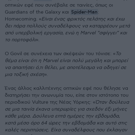
οπτικών εφέ που συνέβαλε σε ταινίες, όπως οι
Spider-Man
Guardians of the Galaxy και
:
Homecoming. «
Είναι ένας φρικτός πελάτης και έχω
δει πάρα πολλούς συναδέλφους να καταρρέουν μετά
από υπερβολική εργασία, ενώ η Marvel “σφίγγει” και
το πορτοφόλι
».
Ο Govil σε συνέχεια των σκέψεών του τόνισε: «
Το
θέμα είναι ότι η Marvel είναι πολύ μεγάλη και μπορεί
να απαιτήσει ό,τι θέλει, με αποτέλεσμα να οδηγεί σε
μια τοξική σχέση
».
Ένας άλλος καλλιτέχνης οπτικών εφέ που θέλησε να
διατηρήσει την ανωνυμία του, είπε στον ιστότοπο του
περιοδικού Vulture της Νέας Υόρκης: «
Όταν δούλευα
σε μια ταινία έκανα υπερωρίες για σχεδόν έξι μήνες
κάθε μέρα. Δούλευα επτά ημέρες την εβδομάδα,
κατά μέσο όρο 64 ώρες την εβδομάδα και αυτό στις
καλές περιπτώσεις. Είχα συναδέλφους που έκλαιγαν