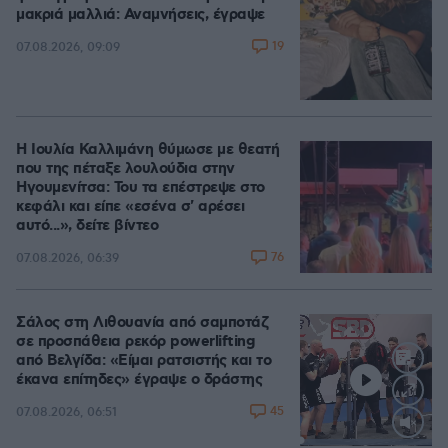
μακριά μαλλιά: Αναμνήσεις, έγραψε
19
07.08.2026, 09:09
Η Ιουλία Καλλιμάνη θύμωσε με θεατή
που της πέταξε λουλούδια στην
Ηγουμενίτσα: Του τα επέστρεψε στο
κεφάλι και είπε «εσένα σ' αρέσει
αυτό...», δείτε βίντεο
76
07.08.2026, 06:39
Σάλος στη Λιθουανία από σαμποτάζ
σε προσπάθεια ρεκόρ powerlifting
από Βελγίδα: «Είμαι ρατσιστής και το
έκανα επίτηδες» έγραψε ο δράστης
45
07.08.2026, 06:51
Loaded
: