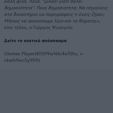
καλή φίλη. Λένε, “μιλάει γιατί θέλει
δημοσιότητα”. Ποια δημοσιότητα; Να πηγαίνεις
στο δικαστήριο να περιγράφεις τι έχεις ζήσει;
Μήπως να ακούσουμε λίγο και τα θύματα;»,
είπε τέλος, ο Γιώργος Ψυχογιός.
Δείτε το σχετικό απόσπασμα
Glomex Player(40599w16ki4e70hs, v-
ckwh9wc5y909)