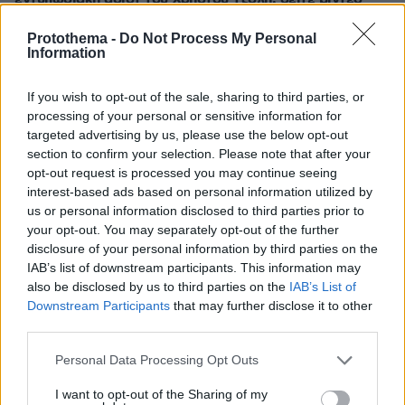
πριν 7 λεπτά
Protothema -
Do Not Process My Personal
Η Έβελυν Μητροπούλου έγραψε ιστορία με ασημένιο
Information
μετάλλιο στο Παγκόσμιο Κ20
πριν 7 λεπτά
If you wish to opt-out of the sale, sharing to third parties, or
Οι διακοπές του Γιαμπουσέλε με τους νέους του
processing of your personal or sensitive information for
συμπαίκτες στον Παναθηναϊκό, δείτε φωτογραφίες
targeted advertising by us, please use the below opt-out
section to confirm your selection. Please note that after your
πριν 10 λεπτά
opt-out request is processed you may continue seeing
Καζακστάν: Η πρώτη τίγρη επέστρεψε στη φύση έπειτα
interest-based ads based on personal information utilized by
από 70 χρόνια
us or personal information disclosed to third parties prior to
πριν 13 λεπτά
your opt-out. You may separately opt-out of the further
Μακελειό στην Ταϊλάνδη: «Φανατικός gamer» ο
disclosure of your personal information by third parties on the
14χρονος που σκότωσε τον παππού και τη γιαγιά του
IAB’s list of downstream participants. This information may
πριν πάει σε σχολείο και «θερίσει» 5 καθηγητές
also be disclosed by us to third parties on the
IAB’s List of
Downstream Participants
that may further disclose it to other
πριν 14 λεπτά
Η Δανάη Μπάρκα δέχτηκε σχόλιο ότι έχει κάνει
third parties.
πλαστική επέμβαση: «Η αλήθεια είναι ότι μόνο έτσι
Please note that this website/app uses one or more Google
συντηρείς τέτοιο έργο τέχνης» απάντησε
Personal Data Processing Opt Outs
services and may gather and store information including but
πριν 14 λεπτά
not limited to your visit or usage behaviour. You may click to
I want to opt-out of the Sharing of my