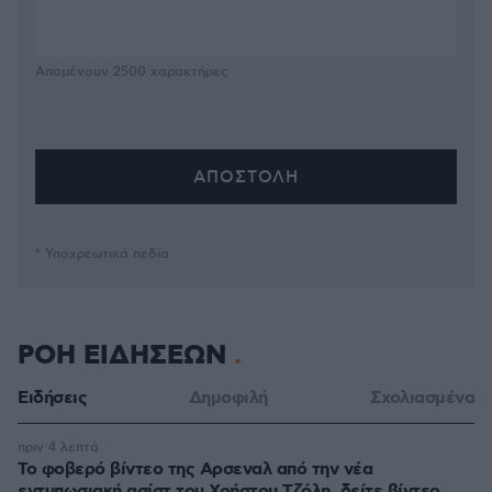
Απομένουν
2500
χαρακτήρες
* Υποχρεωτικά πεδία
ΡΟΗ ΕΙΔΗΣΕΩΝ
Ειδήσεις
Δημοφιλή
Σχολιασμένα
πριν 4 λεπτά
Το φοβερό βίντεο της Αρσεναλ από την νέα
εντυπωσιακή ασίστ του Χρήστου Τζόλη, δείτε βίντεο