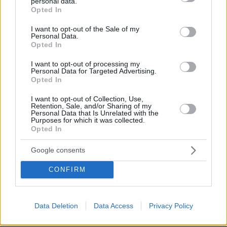
Η παραδοσιακή ελληνική ταβέρνα έγινε LEGO με
personal data.
grant or deny consent to Google and its third-party tags to
Opted In
μπουζούκι, βουκαμβίλιες και μια γάτα, δείτε
use your data for below specified purposes in below Google
φωτογραφίες
consent section.
I want to opt-out of the Sale of my
Personal Data.
πριν 18 λεπτά
Opted In
Αναστέλλεται η λειτουργία του αιολικού πάρκου στη
Βοιωτία λόγω της μεγάλης πυρκαγιάς,
I want to opt-out of processing my
προφυλακίστηκαν οι τρεις κατηγορούμενοι
Personal Data for Targeted Advertising.
Opted In
πριν 21 λεπτά
Προθεσμία για να απολογηθεί την Τρίτη έλαβε η
I want to opt-out of Collection, Use,
46χρονη που κατηγορείται για την επίθεση στη Marfin
Retention, Sale, and/or Sharing of my
Personal Data that Is Unrelated with the
Purposes for which it was collected.
πριν 21 λεπτά
Opted In
Αύγουστος στην Ελλάδα: 9 ποτάμια για δροσερές
βουτιές
Google consents
CONFIRM
ΔΕΙΤΕ ΟΛΕΣ ΤΙΣ ΕΙΔΗΣΕΙΣ
Data Deletion
Data Access
Privacy Policy
ΤΑ ΠΙΟ ΔΗΜΟΦΙΛΗ