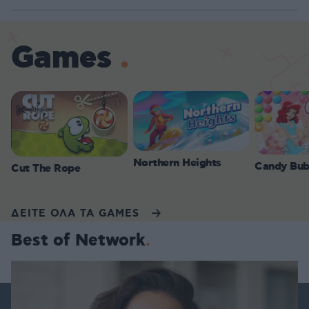
100.00%
Games
Northern Heights
Candy Bub
Cut The Rope
ΔΕΙΤΕ ΟΛΑ ΤΑ GAMES
Best of Network