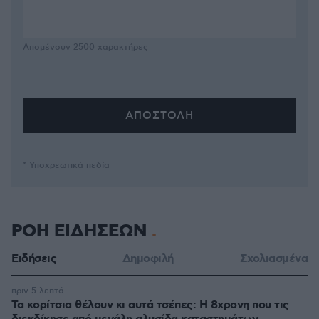
Απομένουν
2500
χαρακτήρες
* Υποχρεωτικά πεδία
ΡΟΗ ΕΙΔΗΣΕΩΝ
Ειδήσεις
Δημοφιλή
Σχολιασμένα
πριν 5 λεπτά
Τα κορίτσια θέλουν κι αυτά τσέπες: Η 8χρονη που τις