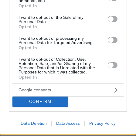
personal data.
θάνατο της Λένας Σαμαρά δημοσίευσε ο αδερφός της,
grant or deny consent to Google and its third-party tags to
Opted In
Κώστας
use your data for below specified purposes in below Google
consent section.
I want to opt-out of the Sale of my
πριν 21 λεπτά
Personal Data.
«Το σπασμένο είναι πιο αρρενωπό»: Ρώσοι
Opted In
καταστρέφουν τα πανάκριβα iPhone 17 για να δείχνουν
«πιο άνδρες» (vid)
I want to opt-out of processing my
Personal Data for Targeted Advertising.
πριν 23 λεπτά
Opted In
«Ξυπνούσε έως και εφτά φορές την νύχτα»: Η περίεργη
συνήθεια του Τζο Μπάιντεν πριν διαγνωστεί με καρκίνο
I want to opt-out of Collection, Use,
του προστάτη
Retention, Sale, and/or Sharing of my
Personal Data that Is Unrelated with the
Purposes for which it was collected.
πριν 29 λεπτά
Opted In
Η απουσία μέσα στη νύχτα και η λεπτομέρεια στα
μηνύματα: Πώς η σύζυγος του Αφγανού ξεκίνησε να τον
Google consents
υποπτεύεται για τη δολοφονία της Βρετανίδας στην
Κυψέλη
CONFIRM
ΔΕΙΤΕ ΟΛΕΣ ΤΙΣ ΕΙΔΗΣΕΙΣ
Data Deletion
Data Access
Privacy Policy