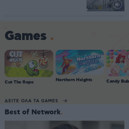
Loaded
:
71.95%
Games
Northern Heights
Candy Bub
Cut The Rope
ΔΕΙΤΕ ΟΛΑ ΤΑ GAMES
Best of Network