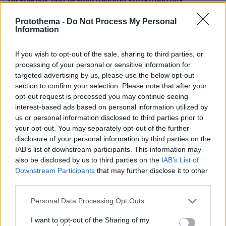
διεκδίκησε από μεγάλη αλυσίδα καταστημάτων
πριν 6 λεπτά
Protothema -
Do Not Process My Personal
Με νέα τιμή η Mercedes A-Class στην Ελλάδα, για
Information
περιορισμένα αντίτυπα
πριν 9 λεπτά
If you wish to opt-out of the sale, sharing to third parties, or
Διακοπές στη Σύρο: Οι κορυφαίες εμπειρίες
processing of your personal or sensitive information for
targeted advertising by us, please use the below opt-out
πριν 13 λεπτά
section to confirm your selection. Please note that after your
Πυρομαχικά μετέφερε το ουκρανικό Antonov δίπλα στο
opt-out request is processed you may continue seeing
οποίο βρέθηκε το drone στο αεροδρόμιο της Λειψίας,
interest-based ads based on personal information utilized by
λένε γερμανικά ΜΜΕ
us or personal information disclosed to third parties prior to
πριν 17 λεπτά
your opt-out. You may separately opt-out of the further
Είμαι πια τόσο χορτασμένη, όντως αισθάνομαι ότι τα
disclosure of your personal information by third parties on the
έχω κάνει όλα, δήλωσε η Μαρία Κορινθίου
IAB’s list of downstream participants. This information may
also be disclosed by us to third parties on the
IAB’s List of
πριν 20 λεπτά
Downstream Participants
that may further disclose it to other
Θύμα απάτης γυναίκα στη Μαγνησία: Δήθεν τεχνικοί του
ΔΕΔΔΗΕ της είπαν ότι θα γίνει έκρηξη στο σπίτι της και
third parties.
της άρπαξαν τα κοσμήματα
Please note that this website/app uses one or more Google
Personal Data Processing Opt Outs
πριν 21 λεπτά
services and may gather and store information including but
Οικογενειακή φωτογραφία για τον έναν χρόνο από τον
not limited to your visit or usage behaviour. You may click to
I want to opt-out of the Sharing of my