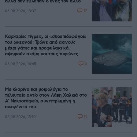
αλλά δεν έβλεπαν ο ένας τον άλλο
17
06.08.2026, 13:37
Καρχαρίες τίγρεις, οι «σκουπιδοφάγοι»
του ωκεανού: Τρώνε από αχινούς
μέχρι γάτες και προφυλακτικά,
αψηφούν ακόμη και τους τυφώνες
5
06.08.2026, 14:45
Με κλαρίνα και μοιρολόγια το
τελευταίο αντίο στον Λάκη Χαλκιά στο
A' Νεκροταφείο, συντετριμμένη η
οικογένειά του
11
06.08.2026, 13:10