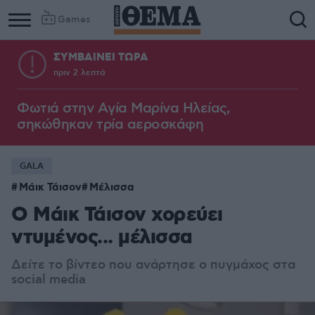
Games
ΣΥΜΒΑΙΝΕΙ ΤΩΡΑ
πριν 2 λεπτά
Φωτιά στην Aγία Μαρίνα Ηλείας,
σηκώθηκαν τρία αεροσκάφη
GALA
Μάικ Τάισον
Μέλισσα
Ο Μάικ Τάισον χορεύει
ντυμένος... μέλισσα
Δείτε το βίντεο που ανάρτησε ο πυγμάχος στα
social media