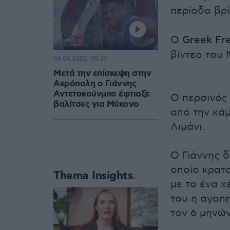
περίοδο βρί
Ο
Greek Fr
βίντεο του 
06.06.2022, 08:27
Μετά την επίσκεψη στην
Ακρόπολη ο Γιάννης
Αντετοκούνμπο έφτιαξε
Ο περσινός
βαλίτσες για Μύκονο
από την κά
Λιμάνι.
Ο Γιάννης δ
οποίο κρατ
Thema Insights
με το ένα χ
του η αγαπη
τον 6 μηνών