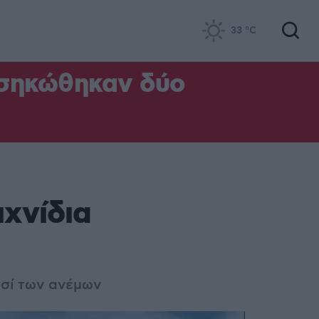
33
°C
 σηκώθηκαν δύο
ιχνίδια
ησί των ανέμων