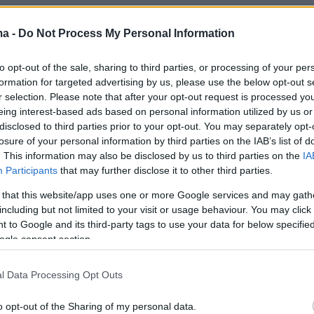
πασκετμπoλίστας έχει αποκτήσει με την
ma -
Do Not Process My Personal Information
ου δύο αγόρια και όπως έχει δηλώσει πολλές
ογένειά του είναι ό,τι πιο σημαντικό στην ζωή
to opt-out of the sale, sharing to third parties, or processing of your per
formation for targeted advertising by us, please use the below opt-out s
r selection. Please note that after your opt-out request is processed y
eing interest-based ads based on personal information utilized by us or
disclosed to third parties prior to your opt-out. You may separately opt-
losure of your personal information by third parties on the IAB’s list of
. This information may also be disclosed by us to third parties on the
IA
Participants
that may further disclose it to other third parties.
 that this website/app uses one or more Google services and may gath
including but not limited to your visit or usage behaviour. You may click 
 to Google and its third-party tags to use your data for below specifi
ogle consent section.
l Data Processing Opt Outs
o opt-out of the Sharing of my personal data.