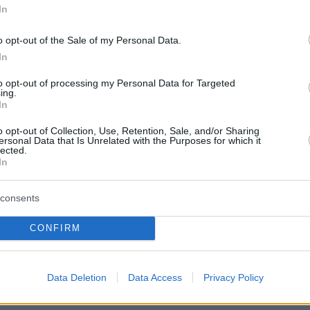
In
o opt-out of the Sale of my Personal Data.
In
to opt-out of processing my Personal Data for Targeted
ing.
In
o opt-out of Collection, Use, Retention, Sale, and/or Sharing
ersonal Data that Is Unrelated with the Purposes for which it
lected.
In
ήμερα:
consents
μπρόσιο: Τετ α τετ με τη Βραζιλιάνα τοπ
CONFIRM
 Τράγκα: Ο Φρέντυ έφυγε, η Μαρία και ο
Data Deletion
Data Access
Privacy Policy
ιναν