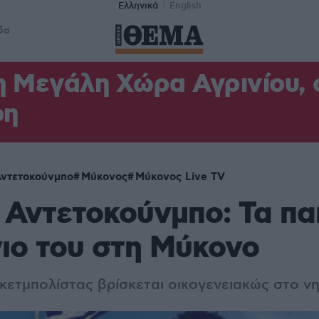
Ελληνικά
English
δα
η Μεγάλη Χώρα Αγρινίου,
φη
Αντετοκούνμπο
Μύκονος
Μύκονος Live TV
 Αντετοκούνμπο: Τα πα
γιο του στη Μύκονο
κετμπολίστας βρίσκεται οικογενειακώς στο ν