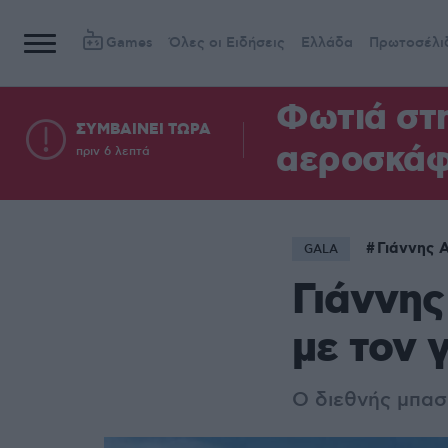
Games
Όλες οι Ειδήσεις
Ελλάδα
Πρωτοσέλι
Φωτιά στ
ΣΥΜΒΑΙΝΕΙ ΤΩΡΑ
αεροσκά
πριν 6 λεπτά
Γιάννης 
GALA
Γιάννης
με τον 
Ο διεθνής μπασ