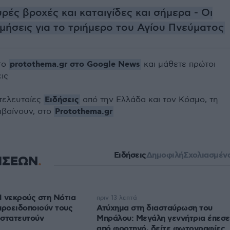
υρές βροχές και καταιγίδες και σήμερα - Οι
μήσεις για το τριήμερο του Αγίου Πνεύματος
protothema.gr στο Google News
το
και μάθετε πρώτοι
εις
Ειδήσεις
 τελευταίες
από την Ελλάδα και τον Κόσμο, τη
Protothema.gr
μβαίνουν, στο
Ειδήσεις
Δημοφιλή
Σχολιασμέν
ΗΣΕΩΝ
 νεκρούς στη Νότια
πριν 13 λεπτά
προειδοποιούν τους
Ατύχημα στη διασταύρωση του
οστατευτούν
Μπράλου: Μεγάλη γεννήτρια έπεσε
από φορτηγό, δείτε φωτογραφίες