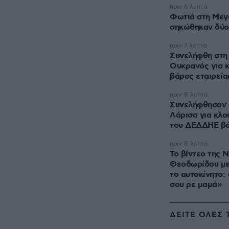
πριν 6 λεπτά
Φωτιά στη Μεγ
σηκώθηκαν δύο
πριν 7 λεπτά
Συνελήφθη στη
Ουκρανός για κ
βάρος εταιρεία
πριν 8 λεπτά
Συνελήφθησαν 
Λάρισα για κλο
του ΔΕΔΔΗΕ βά
πριν 8 λεπτά
Το βίντεο της 
Θεοδωρίδου με 
το αυτοκίνητο: 
σου ρε μαμά»
ΔΕΙΤΕ ΟΛΕΣ 