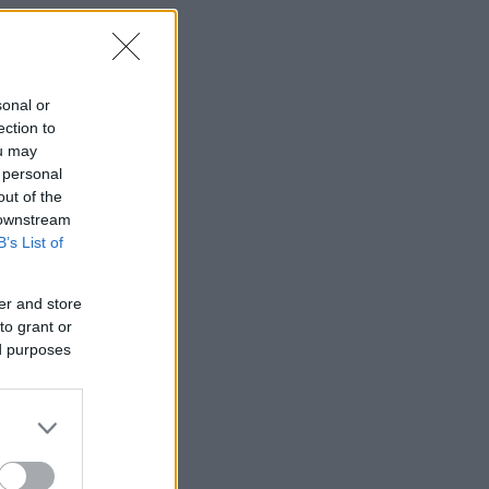
sonal or
ection to
ou may
 personal
out of the
 downstream
B’s List of
er and store
to grant or
ed purposes