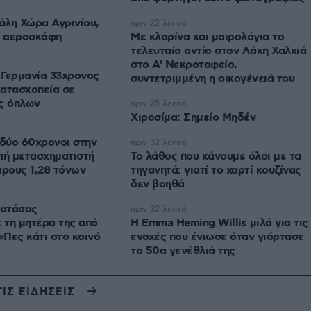
άλη Χώρα Αγρινίου,
πριν 22 λεπτά
 αεροσκάφη
Με κλαρίνα και μοιρολόγια το
τελευταίο αντίο στον Λάκη Χαλκιά
στο A' Νεκροταφείο,
 Γερμανία 33χρονος
συντετριμμένη η οικογένειά του
ατασκοπεία σε
ς όπλων
πριν 25 λεπτά
Χιροσίμα: Σημείο Μηδέν
δύο 60χρονοι στην
πριν 32 λεπτά
πή μετασχηματιστή
Το λάθος που κάνουμε όλοι με τα
ρους 1,28 τόνων
τηγανητά: γιατί το χαρτί κουζίνας
δεν βοηθά
Νατάσας
πριν 32 λεπτά
τη μητέρα της από
H Emma Heming Willis μιλά για τις
«Πες κάτι στο κοινό
ενοχές που ένιωσε όταν γιόρτασε
τα 50α γενέθλιά της
ΤΙΣ ΕΙΔΗΣΕΙΣ