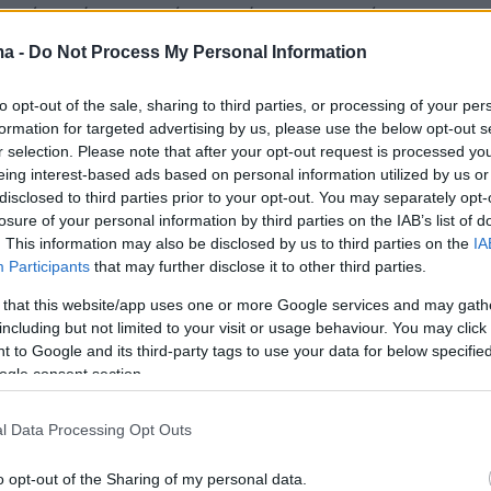
τουρίστες έφυγαν από τα καφέ και τα εστιατόρια της
χής
ma -
Do Not Process My Personal Information
to opt-out of the sale, sharing to third parties, or processing of your per
16
3
formation for targeted advertising by us, please use the below opt-out s
να Παπαγεωργίου προσπάθησε
r selection. Please note that after your opt-out request is processed y
ύγει τις κάμερες σε βόλτα της
eing interest-based ads based on personal information utilized by us or
disclosed to third parties prior to your opt-out. You may separately opt-
ονο - Δείτε το βίντεο
losure of your personal information by third parties on the IAB’s list of
. This information may also be disclosed by us to third parties on the
IA
οντέλο έβαλε το χέρι στο πρόσωπό της και περπάτησε
Participants
that may further disclose it to other third parties.
σοκάκια του νησιού
 that this website/app uses one or more Google services and may gath
including but not limited to your visit or usage behaviour. You may click 
 to Google and its third-party tags to use your data for below specifi
5
ogle consent section.
νης Αντετοκούνμπο με τα
α του στη Μύκονο - Δείτε
l Data Processing Opt Outs
o opt-out of the Sharing of my personal data.