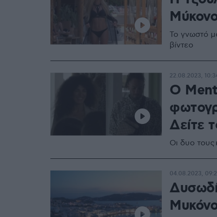
Μύκον
Το γνωστό μ
βίντεο
22.08.2023, 10:3
Ο Ment
φωτογρ
Δείτε τ
Oι δυο τους
04.08.2023, 09:
Δυσωδί
Μυκόνου