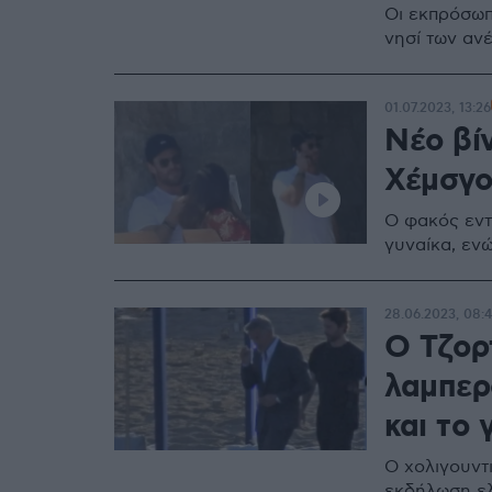
Οι εκπρόσωπ
νησί των ανέ
01.07.2023, 13:26
Νέο βίν
Χέμσγο
Ο φακός εντ
γυναίκα, εν
28.06.2023, 08:
Ο Τζορ
λαμπερ
και το 
Ο χολιγουντ
εκδήλωση ελ