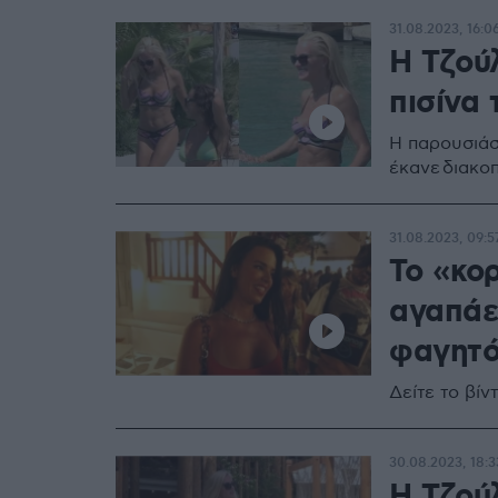
31.08.2023, 16:0
Η Τζού
πισίνα
Η παρουσιάσ
έκανε διακοπ
31.08.2023, 09:5
Το «κο
αγαπάει
φαγητ
Δείτε το βίν
30.08.2023, 18:3
Η Τζού