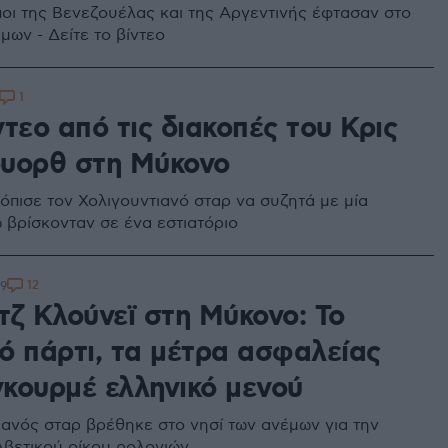
οι της Βενεζουέλας και της Αργεντινής έφτασαν στο
μων - Δείτε το βίντεο
1
τεο από τις διακοπές του Κρις
υορθ στη Μύκονο
όπισε τον Χολιγουντιανό σταρ να συζητά με μία
ώ βρίσκονταν σε ένα εστιατόριο
12
49
τζ Κλούνεϊ στη Μύκονο: Το
ό πάρτι, τα μέτρα ασφαλείας
γκουρμέ ελληνικό μενού
ιανός σταρ βρέθηκε στο νησί των ανέμων για την
βετικού οίκου ρολογιών