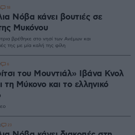
18
6
λια Νόβα κάνει βουτιές σε
 της Μυκόνου
τρια βρέθηκε στο νησί των Ανέμων και
ές της με μία καλή της φίλη
6
7
ρίτσι του Μουντιάλ» Ιβάνα Κνολ
 τη Μύκονο και το ελληνικό
ό
τεο
23
3
λια Νόβα κάνει διακοπές στη