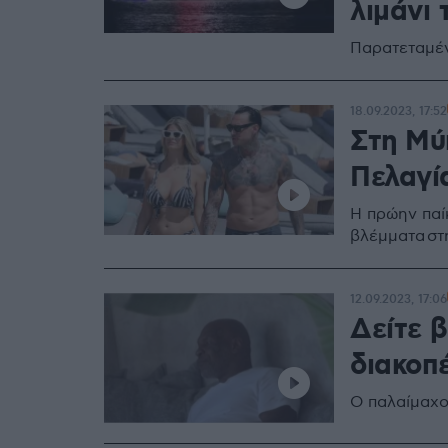
λιμάνι 
Παρατεταμέν
18.09.2023, 17:52
Στη Μύ
Πελαγί
Η πρώην παί
βλέμματα στ
12.09.2023, 17:06
Δείτε β
διακοπ
Ο παλαίμαχο