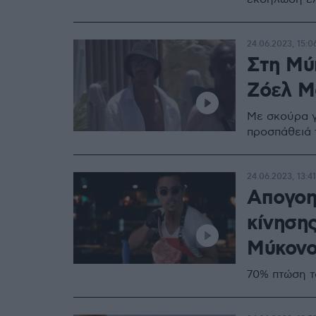
24.06.2023, 15:0
Στη Μύ
Ζόελ Μ
Με σκούρα γ
προσπάθειά 
24.06.2023, 13:41
Απογοη
κίνησης
Μύκονο
70% πτώση τ