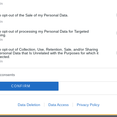
αρ του μπάσκετ βρέθηκε στο νησί των ανέμων για τις
In
ς του διακοπές
o opt-out of the Sale of my Personal Data.
In
8
Λούντγκρεν: Ο Ιβάν Ντράγκο
to opt-out of processing my Personal Data for Targeted
ing.
In
 «Rocky» για διακοπές στη
o opt-out of Collection, Use, Retention, Sale, and/or Sharing
 με την αρραβωνιαστικιά του
ersonal Data that Is Unrelated with the Purposes for which it
lected.
In
Σουηδός ηθοποιός επέλεξε το νησί των ανέμων -
consents
4
0
CONFIRM
τέλα των καλλιστείων Μις
μιος Τουρισμός έκαναν
Data Deletion
Data Access
Privacy Policy
λα στη Μύκονο