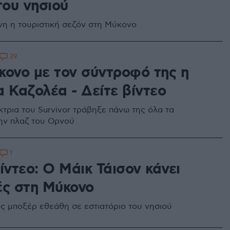
του νησιού
η η τουριστική σεζόν στη Μύκονο
29
κονο με τον σύντροφό της η
α Καζολέα - Δείτε βίντεο
κτρια του Survivor τράβηξε πάνω της όλα τα
ην πλαζ του Ορνού
1
ίντεο: Ο Μάικ Τάισον κάνει
ές στη Μύκονο
ς μποξέρ εθεάθη σε εστιατόριο του νησιού