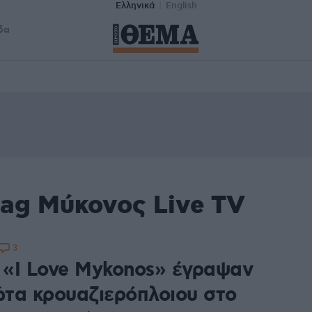
Ελληνικά
English
δα
tag Μύκονος Live TV
3
: «I Love Mykonos» έγραψαν
φώτα κρουαζιερόπλοιου στο