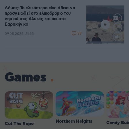
Δήμας: Το ελικόπτερο είχε άδεια να
προσγειωθεί στο ελικοδρόμιο του
νησιού στις Αλυκές και όχι στο
Σαρακήνικο
98
09.08.2026, 21:55
Loaded
:
100.00%
Games
Northern Heights
Candy Bub
Cut The Rope