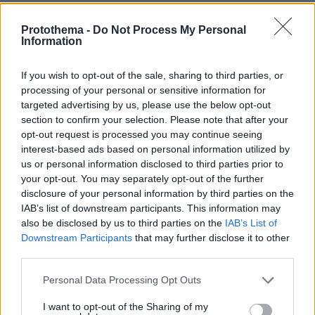
Protothema -
Do Not Process My Personal
Και με το μπαρδον ΠΡΩΤΟ ΘΕΜΑ
Information
02.06.2022, 12:40
αλλα πηγε στο σουργελοβραδυνο του μπυροκοιλια
If you wish to opt-out of the sale, sharing to third parties, or
να μας πει για το γραμμα ?
processing of your personal or sensitive information for
ΑΠΑΝΤΗΣΗ
targeted advertising by us, please use the below opt-out
section to confirm your selection. Please note that after your
opt-out request is processed you may continue seeing
No offense
interest-based ads based on personal information utilized by
02.06.2022, 10:58
us or personal information disclosed to third parties prior to
Αλλά η πλειοψηφία των τραγουδιάρηδων είτε άντρες
your opt-out. You may separately opt-out of the further
είτε γυναίκες είναι χαμηλού επιπέδου.
disclosure of your personal information by third parties on the
IAB’s list of downstream participants. This information may
ΑΠΑΝΤΗΣΗ
also be disclosed by us to third parties on the
IAB’s List of
Downstream Participants
that may further disclose it to other
third parties.
Please note that this website/app uses one or more Google
Personal Data Processing Opt Outs
JJ
services and may gather and store information including but
02.06.2022, 10:10
not limited to your visit or usage behaviour. You may click to
I want to opt-out of the Sharing of my