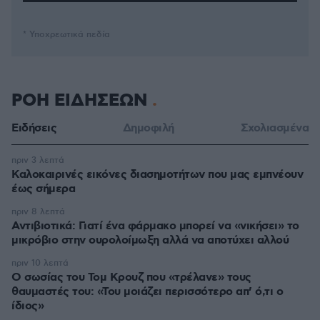
* Υποχρεωτικά πεδία
ΡΟΗ ΕΙΔΗΣΕΩΝ
Ειδήσεις
Δημοφιλή
Σχολιασμένα
πριν 3 λεπτά
Καλοκαιρινές εικόνες διασημοτήτων που μας εμπνέουν
έως σήμερα
πριν 8 λεπτά
Αντιβιοτικά: Γιατί ένα φάρμακο μπορεί να «νικήσει» το
μικρόβιο στην ουρολοίμωξη αλλά να αποτύχει αλλού
πριν 10 λεπτά
Ο σωσίας του Τομ Κρουζ που «τρέλανε» τους
θαυμαστές του: «Του μοιάζει περισσότερο απ’ ό,τι ο
ίδιος»