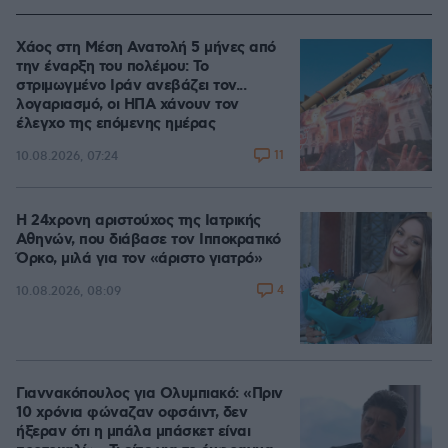
Χάος στη Μέση Ανατολή 5 μήνες από
την έναρξη του πολέμου: Το
στριμωγμένο Ιράν ανεβάζει τον...
λογαριασμό, οι ΗΠΑ χάνουν τον
έλεγχο της επόμενης ημέρας
11
10.08.2026, 07:24
Η 24χρονη αριστούχος της Ιατρικής
Αθηνών, που διάβασε τον Ιπποκρατικό
Όρκο, μιλά για τον «άριστο γιατρό»
4
10.08.2026, 08:09
Γιαννακόπουλος για Ολυμπιακό: «Πριν
10 χρόνια φώναζαν οφσάιντ, δεν
ήξεραν ότι η μπάλα μπάσκετ είναι