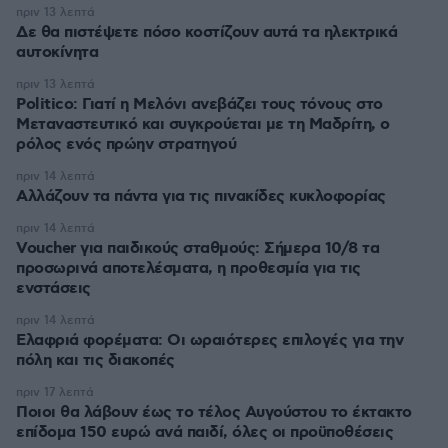
πριν 13 λεπτά
Δε θα πιστέψετε πόσο κοστίζουν αυτά τα ηλεκτρικά
αυτοκίνητα
πριν 13 λεπτά
Politico: Γιατί η Μελόνι ανεβάζει τους τόνους στο
Μεταναστευτικό και συγκρούεται με τη Μαδρίτη, ο
ρόλος ενός πρώην στρατηγού
πριν 14 λεπτά
Αλλάζουν τα πάντα για τις πινακίδες κυκλοφορίας
πριν 14 λεπτά
Voucher για παιδικούς σταθμούς: Σήμερα 10/8 τα
προσωρινά αποτελέσματα, η προθεσμία για τις
ενστάσεις
πριν 14 λεπτά
Eλαφριά φορέματα: Οι ωραιότερες επιλογές για την
πόλη και τις διακοπές
πριν 17 λεπτά
Ποιοι θα λάβουν έως το τέλος Αυγούστου το έκτακτο
επίδομα 150 ευρώ ανά παιδί, όλες οι προϋποθέσεις