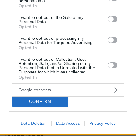
personal data.
Αφού το δηλώνει (σχεδόν) και η ίδια δεν είναι να
grant or deny consent to Google and its third-party tags to
Opted In
αναρωτιέται κανείς
use your data for below specified purposes in below Google
consent section.
ΑΠΑΝΤΗΣΗ
I want to opt-out of the Sale of my
Personal Data.
Opted In
Εμ μιλάει η ενδυμασία της
I want to opt-out of processing my
02.06.2022, 09:20
Personal Data for Targeted Advertising.
Opted In
Ε, βέβαια από την ενδυμασία της καταλαβαίνεις.
ΑΠΑΝΤΗΣΗ
I want to opt-out of Collection, Use,
Retention, Sale, and/or Sharing of my
Personal Data that Is Unrelated with the
Purposes for which it was collected.
Jason Klapanaras
Opted In
02.06.2022, 09:06
Τι θα πει "το πάει το γράμμα"? Ιγώ ξέρω ότι το
Google consents
γράμμα το πάνε οι ταχυδρόμοι και κάποια
εκπαιδευμένα περιστέρια. Για τραγουδίστριες δεν
CONFIRM
ήξερα, αλλά... κατάλαβα ναούμ'!!!!
ΑΠΑΝΤΗΣΗ
Data Deletion
Data Access
Privacy Policy
το τρωει το μήλο