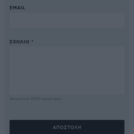
EMAIL
ΣΧΌΛΙΟ *
Απομένουν
2500
χαρακτήρες