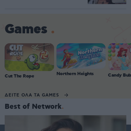
Games
Northern Heights
Candy Bub
Cut The Rope
ΔΕΙΤΕ ΟΛΑ ΤΑ GAMES
Best of Network