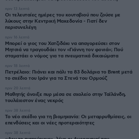
πριν 13 λεπτά
Οι τελευταίες ημέρες του κουταβιού που ζούσε με
λύκους στην Κεντρική Μακεδονία - Γιατί δεν
περισυνελέγη
πριν 16 λεπτά
Μπορεί ο γιος του Χατζιδάκι να απαγορεύσει στον
Μητσιά να τραγουδάει τον «Γιάννη τον φονιά»; Πού
σταματάει ο νόμος για τα πνευματικά δικαιώματα
πριν 18 λεπτά
Πετρέλαιο: Πιάνει και πάλι τα 83 δολάρια το Brent μετά
το σχέδιο του Ιράν για τα Στενά του Ορμούζ
πριν 20 λεπτά
Μαθητής άνοιξε πυρ μέσα σε σχολείο στην Ταϊλάνδη,
τουλάχιστον ένας νεκρός
πριν 38 λεπτά
Το νέο σχέδιο για τη βιομηχανία: Οι μεταρρυθμίσεις, οι
επενδύσεις και οι νέες προτεραιότητες
πριν 38 λεπτά