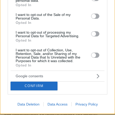
personal data.
grant or deny consent to Google and its third-party tags to
Opted In
use your data for below specified purposes in below Google
Απομένουν
2500
χαρακτήρες
consent section.
I want to opt-out of the Sale of my
Personal Data.
Opted In
I want to opt-out of processing my
Personal Data for Targeted Advertising.
Opted In
I want to opt-out of Collection, Use,
Retention, Sale, and/or Sharing of my
* Υποχρεωτικά πεδία
Personal Data that Is Unrelated with the
Purposes for which it was collected.
Opted In
ΡΟΗ ΕΙΔΗΣΕΩΝ
Google consents
CONFIRM
Ειδήσεις
Δημοφιλή
Σχολιασμένα
πριν 7 λεπτά
Συγκλονιστικό βίντεο από χειρουργείο την ώρα του
Data Deletion
Data Access
Privacy Policy
σεισμού των 7,1R στην Ιαπωνία: Τα πάντα κλυδωνίζονται,
δύο προσπάθησαν να προστατεύσουν τον ασθενή