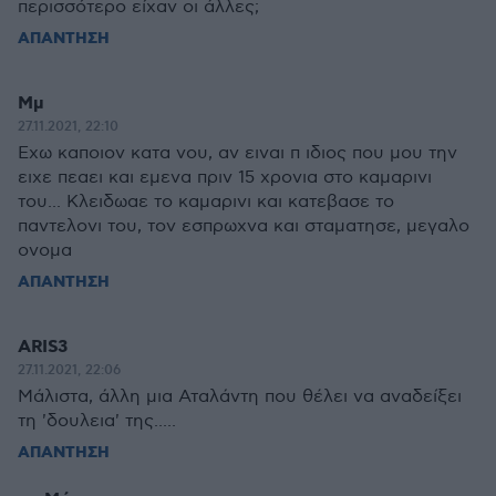
περισσότερο είχαν οι άλλες;
ΑΠΑΝΤΗΣΗ
Μμ
27.11.2021, 22:10
Εχω καποιον κατα νου, αν ειναι π ιδιος που μου την
ειχε πεαει και εμενα πριν 15 χρονια στο καμαρινι
του... Κλειδωαε το καμαρινι και κατεβασε το
παντελονι του, τον εσπρωχνα και σταματησε, μεγαλο
ονομα
ΑΠΑΝΤΗΣΗ
ARIS3
27.11.2021, 22:06
Μάλιστα, άλλη μια Αταλάντη που θέλει να αναδείξει
τη 'δουλεια' της.....
ΑΠΑΝΤΗΣΗ