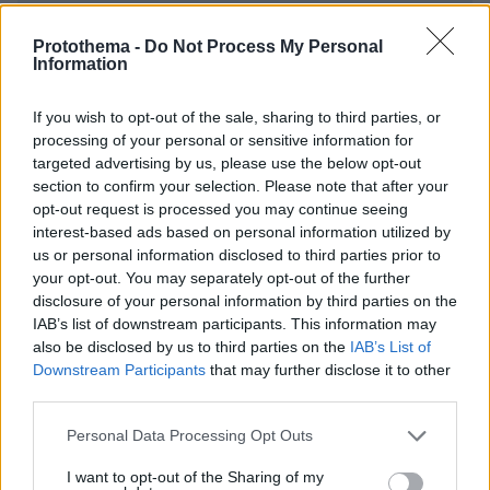
ΠΡΟΣΘΗΚΗ ΣΧΟΛΙΟΥ
Protothema -
Do Not Process My Personal
Information
ΌΝΟΜΑ *
If you wish to opt-out of the sale, sharing to third parties, or
processing of your personal or sensitive information for
targeted advertising by us, please use the below opt-out
section to confirm your selection. Please note that after your
EMAIL
opt-out request is processed you may continue seeing
interest-based ads based on personal information utilized by
us or personal information disclosed to third parties prior to
your opt-out. You may separately opt-out of the further
disclosure of your personal information by third parties on the
IAB’s list of downstream participants. This information may
ΣΧΌΛΙΟ *
also be disclosed by us to third parties on the
IAB’s List of
Downstream Participants
that may further disclose it to other
third parties.
Please note that this website/app uses one or more Google
Personal Data Processing Opt Outs
services and may gather and store information including but
not limited to your visit or usage behaviour. You may click to
I want to opt-out of the Sharing of my