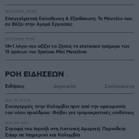
26.07.2026, 09:54
Επαγγελματική Εκπαίδευση & Εξειδίκευση: Το Mοντέλο που
σε Bάζει στην Aγορά Eργασίας
31.07.2026, 11:04
14+1 λόγοι που αξίζει να ζήσεις το επετειακό τριήμερο των
15 χρόνων του Spetses Mini Marathon
ΡΟΗ ΕΙΔΗΣΕΩΝ
Ειδήσεις
Δημοφιλή
Σχολιασμένα
πριν 20 λεπτά
Συναγερμός στην Κολομβία πριν από την ορκωμοσία
του νέου προέδρου: Φόβοι για τρομοκρατικές επιθέσεις
πριν μία ώρα
Στροφή του Ισραήλ στη Λατινική Αμερική: Περιοδεία
Σάαρ σε Ισημερινό και Κολομβία