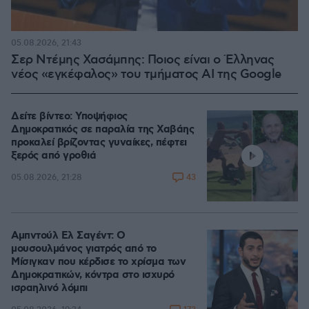
05.08.2026, 21:43
Σερ Ντέμης Χασάμπης: Ποιος είναι ο Έλληνας
νέος «εγκέφαλος» του τμήματος AI της Google
Δείτε βίντεο: Υποψήφιος
Δημοκρατικός σε παραλία της Χαβάης
προκαλεί βρίζοντας γυναίκες, πέφτει
ξερός από γροθιά
43
05.08.2026, 21:28
Αμπντούλ Ελ Σαγέντ: Ο
μουσουλμάνος γιατρός από το
Μίσιγκαν που κέρδισε το χρίσμα των
Δημοκρατικών, κόντρα στο ισχυρό
ισραηλινό λόμπι