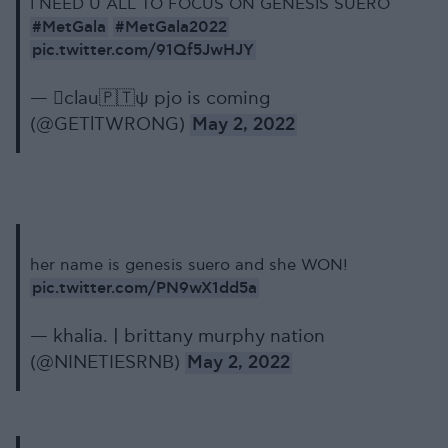
I NEED U ALL TO FOCUS ON GENESIS SUERO
#MetGala
#MetGala2022
pic.twitter.com/91Qf5JwHJY
— ‎ًclau🇵🇹ψ pjo is coming
(@GETlTWRONG)
May 2, 2022
her name is genesis suero and she WON!
pic.twitter.com/PN9wX1dd5a
— khalia. | brittany murphy nation
(@NINETIESRNB)
May 2, 2022