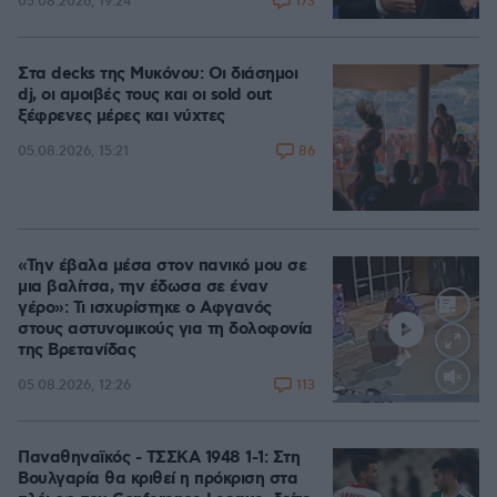
173
05.08.2026, 19:24
Στα decks της Μυκόνου: Οι διάσημοι
dj, οι αμοιβές τους και οι sold out
ξέφρενες μέρες και νύχτες
86
05.08.2026, 15:21
«Την έβαλα μέσα στον πανικό μου σε
μια βαλίτσα, την έδωσα σε έναν
γέρο»: Τι ισχυρίστηκε ο Αφγανός
στους αστυνομικούς για τη δολοφονία
της Βρετανίδας
113
05.08.2026, 12:26
Loaded
:
100.00%
Παναθηναϊκός - ΤΣΣΚΑ 1948 1-1: Στη
Βουλγαρία θα κριθεί η πρόκριση στα