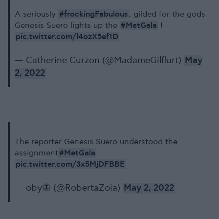
#frockingFabulous
A seriously
, gilded for the gods
#MetGala
Genesis Suero lights up the
!
pic.twitter.com/l4ozX5ef1D
— Catherine Curzon (@MadameGilflurt)
May
2, 2022
The reporter Genesis Suero understood the
#MetGala
assignment
pic.twitter.com/3x5MjDFBBE
— oby🦋 (@RobertaZoia)
May 2, 2022