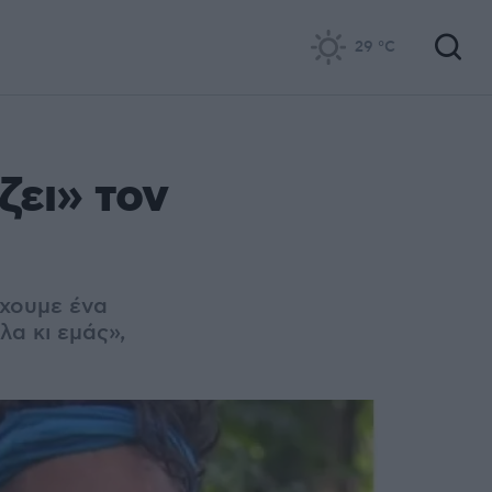
29
°C
ζει» τον
έχουμε ένα
λα κι εμάς»,