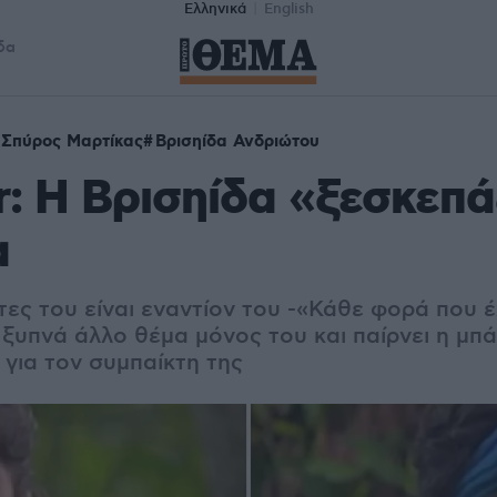
Ελληνικά
English
δα
Σπύρος Μαρτίκας
Βρισηίδα Ανδριώτου
r: Η Βρισηίδα «ξεσκεπά
α
τες του είναι εναντίον του -«Κάθε φορά που 
ξυπνά άλλο θέμα μόνος του και παίρνει η μπά
 για τον συμπαίκτη της