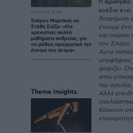
Η
Βρισηίδα
σχέδιο έχει
14.03.2022, 22:08
διαφήμιση ε
Σπύρος Μαρτίκας σε
έχουμε ένα
Στάθη Σχίζα: «Θα
χρειαστείς πολλά
και παίρνει
μαθήματα ανδρείας, για
τον Σπύρο,
να μάθεις πραγματικά την
έννοια του άντρα»
Αυτό πιστεύ
υποψήφιος κ
ψηφίζει. Ότ
στην επικαι
την ασυλία,
Thema Insights
Αλλά επειδ
σχολιάστηκε
Κόκκινοι στ
επικαιρότη