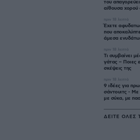
του απαγορεύει
αίθουσα χορού
πριν 18 λεπτά
Έχετε αφυδατωθ
που αποκαλύπτε
άμεσα ενυδάτω
πριν 18 λεπτά
Τι συμβαίνει μ
γάτας – Ποιες ε
σκέψεις της
πριν 18 λεπτά
9 ιδέες για πρ
σάντουιτς - Με
με σύκα, με πα
ΔΕΙΤΕ ΟΛΕΣ 