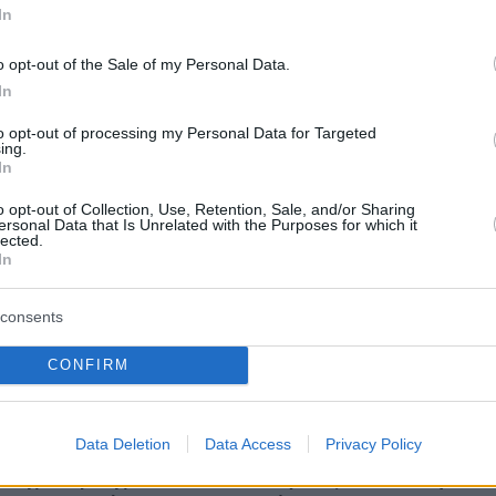
In
protothema.gr στο Google News
το
και μάθετε πρώτοι
o opt-out of the Sale of my Personal Data.
εις
In
Ειδήσεις
 τελευταίες
από την Ελλάδα και τον Κόσμο, τη
to opt-out of processing my Personal Data for Targeted
Protothema.gr
μβαίνουν, στο
ing.
In
o opt-out of Collection, Use, Retention, Sale, and/or Sharing
ersonal Data that Is Unrelated with the Purposes for which it
Ειδήσεις
Δημοφιλή
Σχολιασμέν
lected.
ΗΣΕΩΝ
In
consents
τάθλημα Στίβου
πριν 18 λεπτά
ιο ρεκόρ από την
Δανεικός στη Φιορεντίνα από τη
CONFIRM
τα 100 μέτρα
Ρεάλ Μαδρίτης ο Μασταντουόνο
ο
πριν 20 λεπτά
Η Τουρκία «γκριζάρει» ξανά το
Data Deletion
Data Access
Privacy Policy
εύγει στο Ανώτατο
Αιγαίο και προκαλεί με αφορμή το
ά της απόφασης που
Ειδικό Χωροταξικό Πλαίσιο για τον