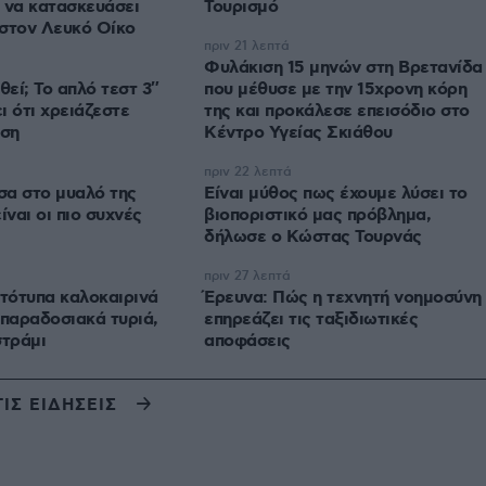
 να κατασκευάσει
Τουρισμό
 στον Λευκό Οίκο
πριν 21 λεπτά
Φυλάκιση 15 μηνών στη Βρετανίδα
εί; Το απλό τεστ 3″
που μέθυσε με την 15χρονη κόρη
ι ότι χρειάζεστε
της και προκάλεσε επεισόδιο στο
ση
Κέντρο Υγείας Σκιάθου
πριν 22 λεπτά
έσα στο μυαλό της
Είναι μύθος πως έχουμε λύσει το
ίναι οι πιο συχνές
βιοποριστικό μας πρόβλημα,
δήλωσε ο Κώστας Τουρνάς
πριν 27 λεπτά
ωτότυπα καλοκαιρινά
Έρευνα: Πώς η τεχνητή νοημοσύνη
 παραδοσιακά τυριά,
επηρεάζει τις ταξιδιωτικές
στράμι
αποφάσεις
ΤΙΣ ΕΙΔΗΣΕΙΣ