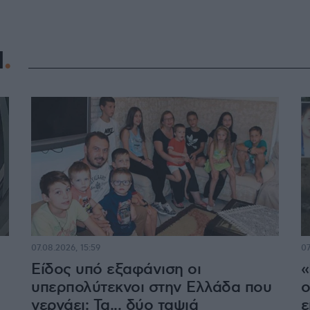
Η
07.08.2026, 15:59
07
Είδος υπό εξαφάνιση οι
«
υπερπολύτεκνοι στην Ελλάδα που
ο
γερνάει: Τα... δύο ταψιά
ε