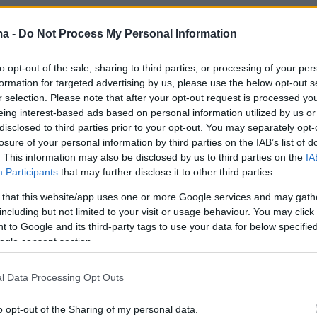
er(40599w16ki4e70hs, v-cijs4n8qxksh)
ma -
Do Not Process My Personal Information
ερα:
to opt-out of the sale, sharing to third parties, or processing of your per
formation for targeted advertising by us, please use the below opt-out s
λά εξ αποστάσεως, ασκεί τα καθήκοντά του ο
r selection. Please note that after your opt-out request is processed y
eing interest-based ads based on personal information utilized by us or
τσοτάκης που βρέθηκε θετικός στην Covid
disclosed to third parties prior to your opt-out. You may separately opt-
losure of your personal information by third parties on the IAB’s list of
na: Πώς σχολίασε η απατεώνισσα Άννα Σόροκιν την
. This information may also be disclosed by us to third parties on the
IA
 Τζούλια Γκάρνερ
Participants
that may further disclose it to other third parties.
 that this website/app uses one or more Google services and may gath
καιρη βελτίωση και άνοδος της θερμοκρασίας
including but not limited to your visit or usage behaviour. You may click 
 κακοκαιρία από την Πέμπτη
 to Google and its third-party tags to use your data for below specifi
ogle consent section.
l Data Processing Opt Outs
o opt-out of the Sharing of my personal data.