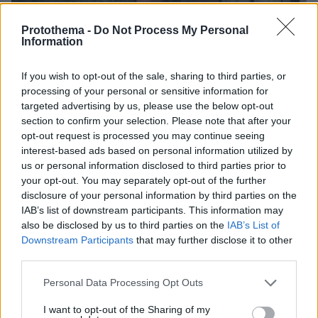
Protothema -
Do Not Process My Personal
Information
If you wish to opt-out of the sale, sharing to third parties, or
processing of your personal or sensitive information for
targeted advertising by us, please use the below opt-out
section to confirm your selection. Please note that after your
opt-out request is processed you may continue seeing
interest-based ads based on personal information utilized by
Ειδήσεις σήμερα:
us or personal information disclosed to third parties prior to
your opt-out. You may separately opt-out of the further
disclosure of your personal information by third parties on the
Στενεύει ο κλοιός γύρω από τον 12ο
IAB’s list of downstream participants. This information may
εμπλεκόμενο στη δολοφονία του Άλκη - Τι
also be disclosed by us to third parties on the
IAB’s List of
εξετάζουν οι Αρχές
Downstream Participants
that may further disclose it to other
third parties.
Οι προσδοκίες της Γερμανίας για τη συνάντηση
Please note that this website/app uses one or more Google
Personal Data Processing Opt Outs
του Σολτς με τον Πούτιν την ερχόμενη Τρίτη
services and may gather and store information including but
not limited to your visit or usage behaviour. You may click to
I want to opt-out of the Sharing of my