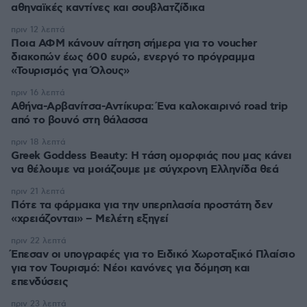
αθηναϊκές καντίνες και σουβλατζίδικα
πριν 12 λεπτά
Ποια ΑΦΜ κάνουν αίτηση σήμερα για το voucher
διακοπών έως 600 ευρώ, ενεργό το πρόγραμμα
«Τουρισμός για Όλους»
πριν 16 λεπτά
Αθήνα-Αρβανίτσα-Αντίκυρα: Ένα καλοκαιρινό road trip
από το βουνό στη θάλασσα
πριν 18 λεπτά
Greek Goddess Beauty: Η τάση ομορφιάς που μας κάνει
να θέλουμε να μοιάζουμε με σύγχρονη Ελληνίδα θεά
πριν 21 λεπτά
Πότε τα φάρμακα για την υπερπλασία προστάτη δεν
«χρειάζονται» – Μελέτη εξηγεί
πριν 22 λεπτά
Έπεσαν οι υπογραφές για το Ειδικό Χωροταξικό Πλαίσιο
για τον Τουρισμό: Νέοι κανόνες για δόμηση και
επενδύσεις
πριν 23 λεπτά