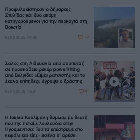
Προφυλακίστηκαν ο δήμαρχος
Στυλίδας και δύο ακόμη
κατηγορούμενοι για την πυρκαγιά στη
Βοιωτία
99
07.08.2026, 07:00
Σάλος στη Λιθουανία από σαμποτάζ
σε προσπάθεια ρεκόρ powerlifting
από Βελγίδα: «Είμαι ρατσιστής και το
έκανα επίτηδες» έγραψε ο δράστης
41
07.08.2026, 06:51
Loaded
:
100.00%
Η Ιουλία Καλλιμάνη θύμωσε με θεατή
που της πέταξε λουλούδια στην
Ηγουμενίτσα: Του τα επέστρεψε στο
κεφάλι και είπε «εσένα σ' αρέσει