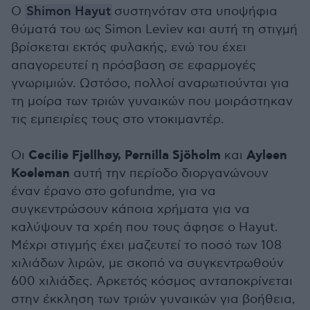
Ο
Shimon Hayut
συστηνόταν στα υποψήφια
θύματά του ως Simon Leviev και αυτή τη στιγμή
βρίσκεται εκτός φυλακής, ενώ του έχει
απαγορευτεί η πρόσβαση σε εφαρμογές
γνωριμιών. Ωστόσο, πολλοί αναρωτιούνται για
τη μοίρα των τριών γυναικών που μοιράστηκαν
τις εμπειρίες τους στο ντοκιμαντέρ.
Cecilie Fjellhøy, Pernilla Sjöholm
Ayleen
Οι
και
Koeleman
αυτή την περίοδο διοργανώνουν
έναν έρανο στο gofundme, για να
συγκεντρώσουν κάποια χρήματα για να
καλύψουν τα χρέη που τους άφησε ο Hayut.
Μέχρι στιγμής έχει μαζευτεί το ποσό των 108
χιλιάδων λιρών, με σκοπό να συγκεντρωθούν
600 χιλιάδες. Αρκετός κόσμος ανταποκρίνεται
στην έκκληση των τριών γυναικών για βοήθεια,