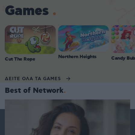
Games
Northern Heights
Candy Bub
Cut The Rope
ΔΕΙΤΕ ΟΛΑ ΤΑ GAMES
Best of Network