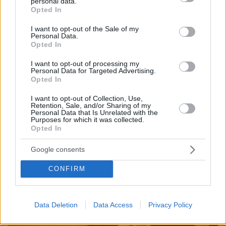
personal data.
grant or deny consent to Google and its third-party tags to
Άγρια επίθεση δέχθηκε γυναίκα από τον
Opted In
use your data for below specified purposes in below Google
σύζυγό της στο Αίγιο, την κυνηγούσε με
consent section.
I want to opt-out of the Sale of my
σπασμένο γυαλί για να την σκοτώσει
Personal Data.
Opted In
I want to opt-out of processing my
Personal Data for Targeted Advertising.
Opted In
I want to opt-out of Collection, Use,
Retention, Sale, and/or Sharing of my
Personal Data that Is Unrelated with the
Purposes for which it was collected.
protothema.gr στο Google News
Ακολουθήστε το
Opted In
και μάθετε πρώτοι όλες τις ειδήσεις
Google consents
Ειδήσεις
Δείτε όλες τις τελευταίες
από την Ελλάδα
και τον Κόσμο, τη στιγμή που συμβαίνουν, στο
CONFIRM
Protothema.gr
Σχετικά Άρθρα
Data Deletion
Data Access
Privacy Policy