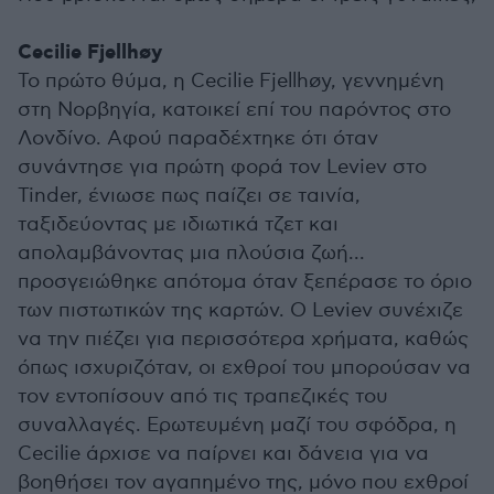
Cecilie Fjellhøy
Το πρώτο θύμα, η Cecilie Fjellhøy, γεννημένη
στη Νορβηγία, κατοικεί επί του παρόντος στο
Λονδίνο. Αφού παραδέχτηκε ότι όταν
συνάντησε για πρώτη φορά τον Leviev στο
Tinder, ένιωσε πως παίζει σε ταινία,
ταξιδεύοντας με ιδιωτικά τζετ και
απολαμβάνοντας μια πλούσια ζωή...
προσγειώθηκε απότομα όταν ξεπέρασε το όριο
των πιστωτικών της καρτών. Ο Leviev συνέχιζε
να την πιέζει για περισσότερα χρήματα, καθώς
όπως ισχυριζόταν, οι εχθροί του μπορούσαν να
τον εντοπίσουν από τις τραπεζικές του
συναλλαγές. Ερωτευμένη μαζί του σφόδρα, η
Cecilie άρχισε να παίρνει και δάνεια για να
βοηθήσει τον αγαπημένο της, μόνο που εχθροί