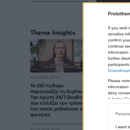
Protothe
If you wish 
Thema Insights
sensitive in
confirm you
continue se
information 
further disc
participants
Downstream 
30.07.2026, 09:33
Please note
Το DEI College
information 
παρουσιάζει τη Sophia.
deny consent
Την πρώτη 24/7 βοηθό AI
in below Go
που αλλάζει τον τρόπο με
τον οποίο μαθαίνουν οι
Persona
φοιτητές
Και με δάκρ
I want t