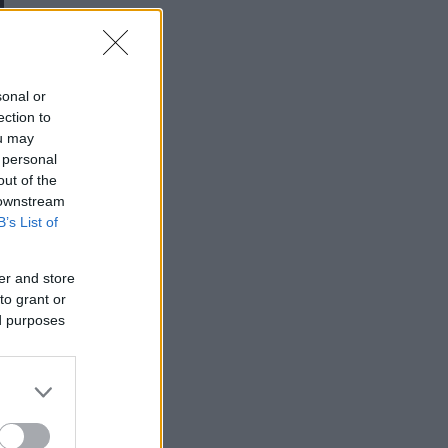
sonal or
ection to
ou may
 personal
out of the
 downstream
B’s List of
er and store
to grant or
ed purposes