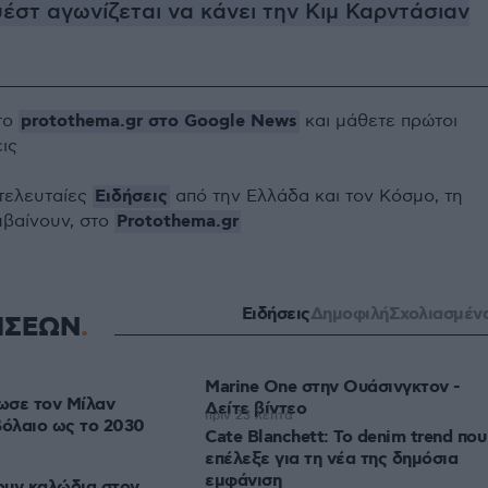
έστ αγωνίζεται να κάνει την Κιμ Καρντάσιαν
protothema.gr στο Google News
το
και μάθετε πρώτοι
εις
Ειδήσεις
 τελευταίες
από την Ελλάδα και τον Κόσμο, τη
Protothema.gr
μβαίνουν, στο
Ειδήσεις
Δημοφιλή
Σχολιασμέν
ΗΣΕΩΝ
Marine One στην Ουάσινγκτον -
ωσε τον Μίλαν
Δείτε βίντεο
πριν 23 λεπτά
βόλαιο ως το 2030
Cate Blanchett: Το denim trend που
επέλεξε για τη νέα της δημόσια
εμφάνιση
ουν καλώδια στον