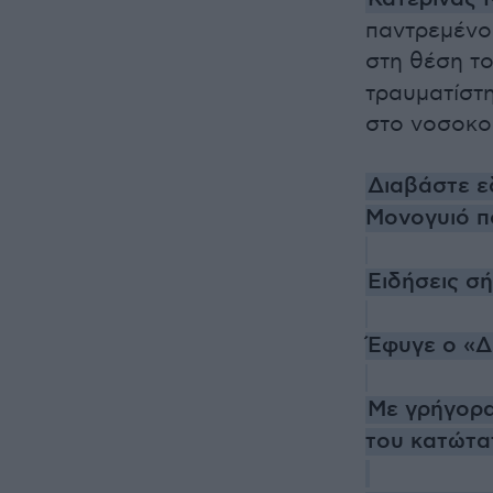
παντρεμένο
στη θέση τ
τραυματίστ
στο νοσοκο
Διαβάστε ε
Μονογυιό πο
Ειδήσεις σ
Έφυγε ο «Δ
Με γρήγορα
του κατώτα