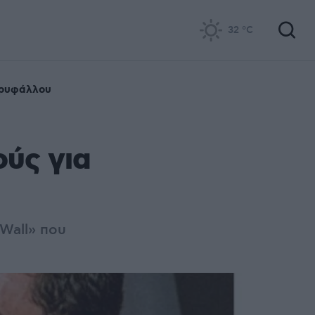
32
°C
ρυφάλλου
ύς για
 Wall» που