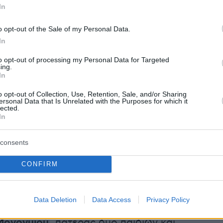
Τζώρτζη
μου. Δεν θα ξεχάσω ποτέ τα όσα
In
ικάρι μου, λεβέντη μου καλό ταξίδι. Ήταν ένα
μεγάλο παιδί. Ο Τζώρτζης ήταν γίγαντας με
o opt-out of the Sale of my Personal Data.
In
ού παιδιού… Δύσκολες στιγμές. Δεν θα
έ τα όσα ζήσαμε… Ο Θεούλης να αναπαύσει
to opt-out of processing my Personal Data for Targeted
ing.
α σου. Κουράγιο στην οικογένειά σου»
και
In
 λυγμούς!
o opt-out of Collection, Use, Retention, Sale, and/or Sharing
ersonal Data that Is Unrelated with the Purposes for which it
lected.
In
consents
 ο Τζώρτζης Μονογυιός
CONFIRM
Data Deletion
Data Access
Privacy Policy
ντρας ήταν αδερφός της βουλευτού της ΝΔ,
Μονογυιού
, πατέρας δύο παιδιών και