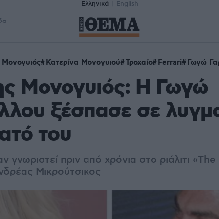
Ελληνικά
English
δα
 Μονογυιός
Κατερίνα Μονογυιού
Τροχαίο
Ferrari
Γωγώ Γα
ης Μονογυιός: H Γωγώ
λου ξέσπασε σε λυγμο
ατό του
αν γνωριστεί πριν από χρόνια στο ριάλιτι «The
νδρέας Μικρούτσικος