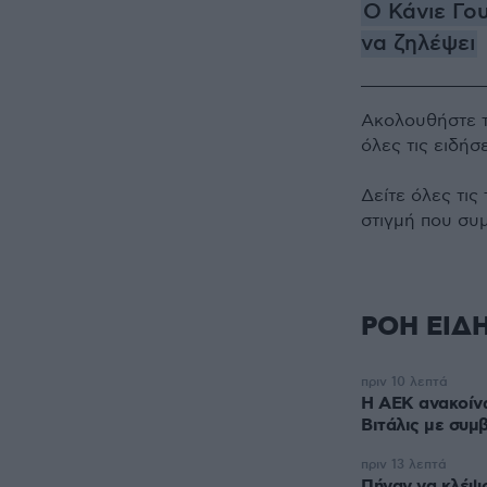
Ο Κάνιε Γου
να ζηλέψει
Ακολουθήστε 
όλες τις ειδήσ
Δείτε όλες τις
στιγμή που συ
ΡΟΗ ΕΙΔ
πριν 10 λεπτά
H ΑΕΚ ανακοίν
Βιτάλις με συμ
πριν 13 λεπτά
Πήγαν να κλέψ