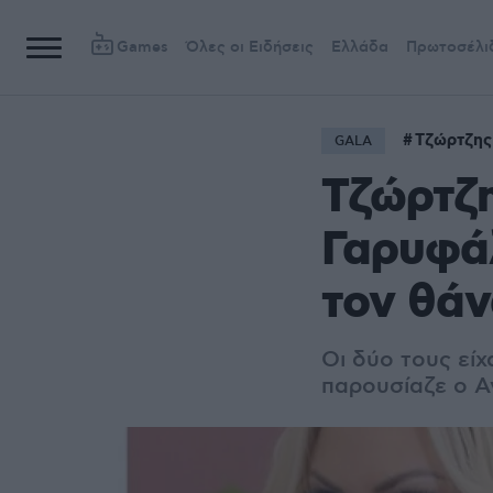
Games
Όλες οι Ειδήσεις
Ελλάδα
Πρωτοσέλι
Τζώρτζης
GALA
Τζώρτζ
Γαρυφάλ
τον θάν
Οι δύο τους είχ
παρουσίαζε ο Α