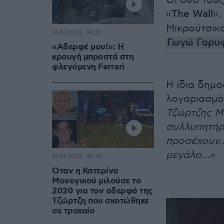
Οι δυο τους
«
The Wall
»,
Μικρούτσικο
14.01.2022, 09:20
Γωγώ Γαρυ
«Αδερφέ μου!»: Η
κραυγή μπροστά στη
φλεγόμενη Ferrari
Η ίδια δημο
λογαριασμό
Τζώρτζης Μο
συλλυπητήρι
προσέχουν…
μεγάλο…»
14.01.2022, 08:46
Όταν η Κατερίνα
Μονογυιού μιλούσε το
2020 για τον αδερφό της
Τζώρτζη που σκοτώθηκε
σε τροχαίο