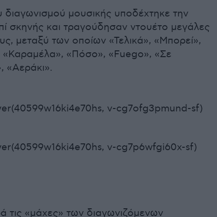
υ διαγωνισμού μουσικής υποδέχτηκε την
πί σκηνής και τραγούδησαν ντουέτο μεγάλες
ους, μεταξύ των οποίων «Τελικά», «Μπορεί»,
, «Καραμέλα», «Πόσο», «Fuego», «Σε
, «Αεράκι».
yer(40599w16ki4e70hs, v-cg7ofg3pmund-sf)
er(40599w16ki4e70hs, v-cg7p6wfgi60x-sf)
ά τις «μάχες» των διαγωνιζόμενων