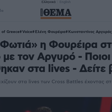
Ελληνικά
English
δα
 of Greece
Voice
Ελένη Φουρέιρα
Κωνσταντίνος Αργυρός
«Φωτιά» η Φουρέιρα σ
 με τον Αργυρό - Ποιοι
ηκαν στα lives - Δείτε 
χίζουν στα lives των Cross Battles έχοντας σ