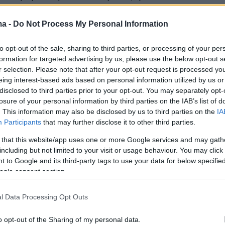
ος Αργυρός, Πάνος Μουζουράκης, Έλενα
και Σάκης Ρουβάς είχαν οργανώσει τους
ma -
Do Not Process My Personal Information
ς τους σε ζευγάρια και μία τριάδα, όμως στο
to opt-out of the sale, sharing to third parties, or processing of your per
ένας από τους δύο ή από τους τρεις θα
formation for targeted advertising by us, please use the below opt-out s
 το εισιτήριο για την επόμενη φάση εκτός κι
r selection. Please note that after your opt-out request is processed y
άλλος coach έκανε χρήση του steal.
eing interest-based ads based on personal information utilized by us or
disclosed to third parties prior to your opt-out. You may separately opt-
losure of your personal information by third parties on the IAB’s list of
συνεχίζει στα lives των Cross Battles έχοντας
. This information may also be disclosed by us to third parties on the
IA
 του από 8 φωνές.
Participants
that may further disclose it to other third parties.
 that this website/app uses one or more Google services and may gath
including but not limited to your visit or usage behaviour. You may click 
 to Google and its third-party tags to use your data for below specifi
ίθηκαν στα lives των Cross Battles
ogle consent section.
αντίνου Αργυρού
l Data Processing Opt Outs
o opt-out of the Sharing of my personal data.