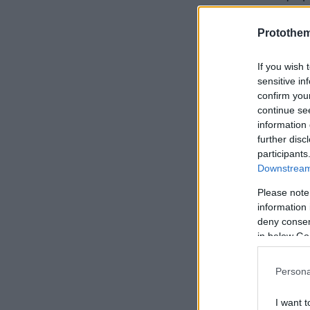
Κωνσταντίν
Παπαρίζου 
Protothe
τραγουδιστέ
If you wish 
τέλος μόνο 
sensitive in
εξασφάλισαν
confirm you
αν κάποιος 
continue se
information 
further disc
Κάθε coach 
participants
στην ομάδα
Downstream 
Please note
information 
deny consent
Ποιοι προκρ
in below Go
Team Κωνστ
Persona
I want t