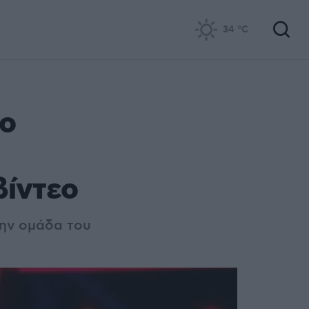
34
°C
το
βίντεο
την ομάδα του