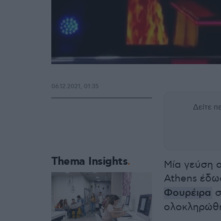
06.12.2021, 01:35
Δείτε 
Thema Insights
Μία γεύση α
Athens έδ
Φουρέιρα
σ
ολοκληρώθη