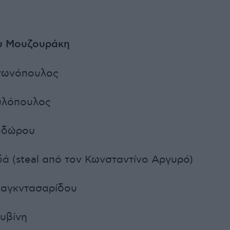
υ Μουζουράκη
τωνόπουλος
υλόπουλος
οδώρου
ά (steal από τον Κωνσταντίνο Αργυρό)
παγκντασαρίδου
υβίνη