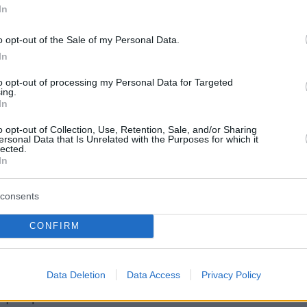
In
ρος
o opt-out of the Sale of my Personal Data.
In
ελής
to opt-out of processing my Personal Data for Targeted
ing.
In
ης
o opt-out of Collection, Use, Retention, Sale, and/or Sharing
ersonal Data that Is Unrelated with the Purposes for which it
ανάκης
lected.
In
consents
CONFIRM
Data Deletion
Data Access
Privacy Policy
όγκας