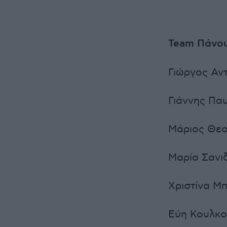
Team Πάνο
Γιώργος Αν
Γιάννης Πα
Μάριος Θε
Μαρία Σανιδ
Χριστίνα Μ
Εύη Κουλκο