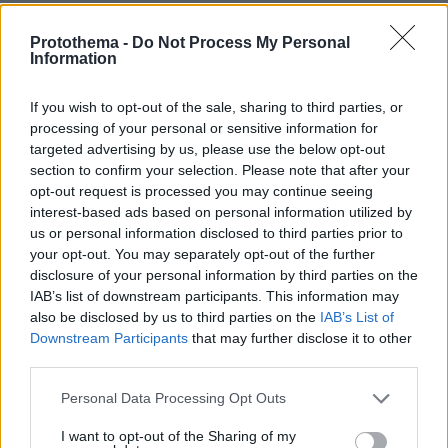
Ειδήσεις σήμερα:
Protothema -
Do Not Process My Personal
Information
«Λυγίζουν» τα νοσοκομεία στην Ολλανδία -
If you wish to opt-out of the sale, sharing to third parties, or
Ασθενείς με κορωνοϊό μεταφέρονται στη
processing of your personal or sensitive information for
targeted advertising by us, please use the below opt-out
section to confirm your selection. Please note that after your
Γερμανία δράσεις των υπουργείων Δικαιοσύνης
opt-out request is processed you may continue seeing
- Πολιτισμός για την εξέταση κάθε μορφής
interest-based ads based on personal information utilized by
βίας
us or personal information disclosed to third parties prior to
your opt-out. You may separately opt-out of the further
Ο Αντι Γκαρσία τρώει σουτζουκάκια και γύρο
disclosure of your personal information by third parties on the
IAB’s list of downstream participants. This information may
με τον Τζιτζικώστα στη Θεσσαλονίκη
also be disclosed by us to third parties on the
IAB’s List of
Downstream Participants
that may further disclose it to other
third parties.
protothema.gr στο Google News
Ακολουθήστε το
Please note that this website/app uses one or more Google
και μάθετε πρώτοι όλες τις ειδήσεις
Personal Data Processing Opt Outs
services and may gather and store information including but
not limited to your visit or usage behaviour. You may click to
I want to opt-out of the Sharing of my
Ειδήσεις
Δείτε όλες τις τελευταίες
από την Ελλάδα