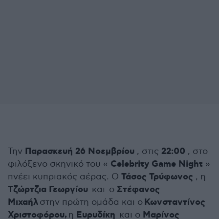
Παρασκευή 26 Νοεμβρίου
22:00
Την
, στις
, στο
Celebrity Game Night
φιλόξενο σκηνικό του «
»
Τάσος Τρύφωνος
πνέει κυπριακός αέρας.
Ο
, η
Τζώρτζια Γεωργίου
Στέφανος
και ο
Μιχαήλ
Κωνσταντίνος
στην πρώτη ομάδα και ο
Χριστοφόρου,
Ευρυδίκη
Μαρίνος
η
και ο