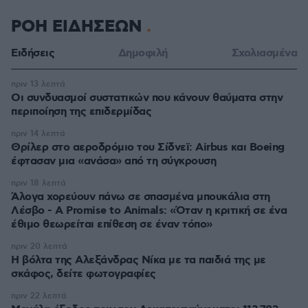
ΡΟΗ ΕΙΔΗΣΕΩΝ
Ειδήσεις
Δημοφιλή
Σχολιασμένα
πριν 13 λεπτά
Οι συνδυασμοί συστατικών που κάνουν θαύματα στην
περιποίηση της επιδερμίδας
πριν 14 λεπτά
Θρίλερ στο αεροδρόμιο του Σίδνεϊ: Airbus και Boeing
έφτασαν μια «ανάσα» από τη σύγκρουση
πριν 18 λεπτά
Άλογα χορεύουν πάνω σε σπασμένα μπουκάλια στη
Λέσβο - A Promise to Animals: «Όταν η κριτική σε ένα
έθιμο θεωρείται επίθεση σε έναν τόπο»
πριν 20 λεπτά
Η βόλτα της Αλεξάνδρας Νίκα με τα παιδιά της με
σκάφος, δείτε φωτογραφίες
πριν 22 λεπτά