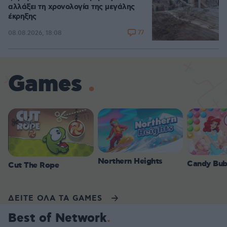
αλλάξει τη χρονολογία της μεγάλης
έκρηξης
77
08.08.2026, 18:08
Games
Northern Heights
Candy Bub
Cut The Rope
ΔΕΙΤΕ ΟΛΑ ΤΑ GAMES
Best of Network