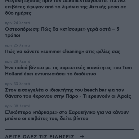
Μεγάλη έξοδος πριν τον Δεκαπενταύγουστο: 113.782
επιβάτες έφυγαν από τα λιμάνια της Αττικής μέσα σε
δύο ημέρες
πριν 24 λεπτά
Οστεοπόρωση: Πώς θα «χτίσουμε» γερά οστά – 5
τρόποι
πριν 25 λεπτά
Πώς να κάνετε «summer cleaning» στις φιλίες σας
πριν 28 λεπτά
Ένα παλιό βίντεο με τις χορευτικές ικανότητες του Tom
Holland έχει εντυπωσιάσει το διαδίκτυο
πριν 33 λεπτά
Στον εισαγγελέα ο ιδιοκτήτης του beach bar για τον
θάνατο του 4χρονου στην Πάρο - Τι ερευνούν οι Αρχές
πριν 38 λεπτά
Ελικόπτερο «πάρκαρε» στο Σαρακήνικο για να κάνουν
μπάνιο οι επιβάτες του, δείτε βίντεο
ΔΕΙΤΕ ΟΛΕΣ ΤΙΣ ΕΙΔΗΣΕΙΣ