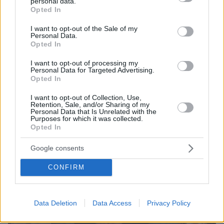
personal data.
grant or deny consent to Google and its third-party tags to
και τον Κόσμο, τη στιγμή που συμβαίνουν, στο
Opted In
use your data for below specified purposes in below Google
Protothema.gr
consent section.
I want to opt-out of the Sale of my
Personal Data.
Opted In
Σχετικά Άρθρα
I want to opt-out of processing my
Personal Data for Targeted Advertising.
Opted In
I want to opt-out of Collection, Use,
Retention, Sale, and/or Sharing of my
Personal Data that Is Unrelated with the
Purposes for which it was collected.
Opted In
Google consents
CONFIRM
Data Deletion
Data Access
Privacy Policy