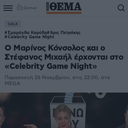
Games
GALA
Column
Column
Σμαράγδα Καρύδη
Άρις Πετράκης
1
2
Celebrity Game Night
O Μαρίνος Κόνσολος και ο
Στέφανος Μιχαήλ έρχονται στο
«Celebrity Game Night»
Παρασκευή 26 Νοεμβρίου, στις 22:00, στο
MEGA