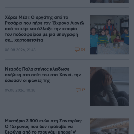
Χόρχε Μέσι: Ο εργάτης από το
Ροσάριο που πήρε τον 13χρονο Λιονέλ
από το χέρι και άλλαξε την ιστορία
του ποδοσφαίρου με μια υπογραφή
σε... χαρτοπετσέτα
34
08.08.2026, 21:43
Νεαρός Παλαιστίνιος κλείδωσε
ανήλικη στο σπίτι του στα Χανιά, την
έσωσαν οι φωνές της
17
09.08.2026, 10:38
Μυστήριο 3.500 ετών στη Σαντορίνη:
Ο 15χρονος που δεν πρόλαβε να
ξεφύγει από το τσουνάμι μπορεί ν'