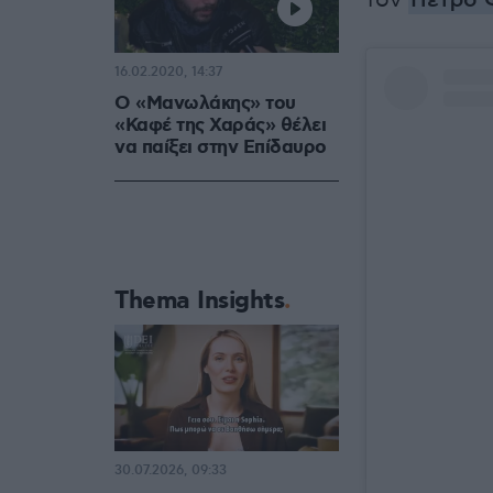
τον
Πέτρο Φ
16.02.2020, 14:37
Ο «Μανωλάκης» του
«Καφέ της Χαράς» θέλει
να παίξει στην Επίδαυρο
Thema Insights
30.07.2026, 09:33