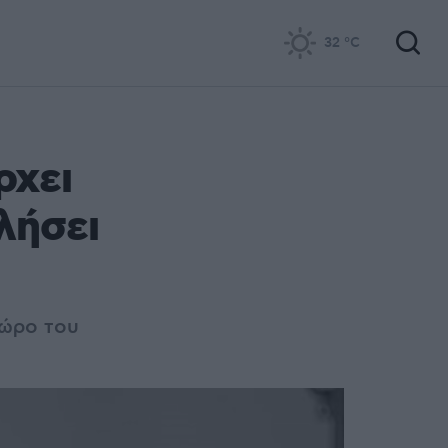
32
°C
ρχει
λήσει
χώρο του