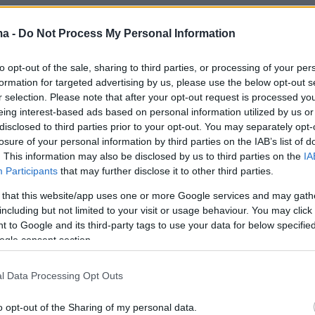
ma -
Do Not Process My Personal Information
to opt-out of the sale, sharing to third parties, or processing of your per
formation for targeted advertising by us, please use the below opt-out s
r selection. Please note that after your opt-out request is processed y
eing interest-based ads based on personal information utilized by us or
disclosed to third parties prior to your opt-out. You may separately opt-
losure of your personal information by third parties on the IAB’s list of
A post shared by Paris Skartsolias (@parisskartsolias)
. This information may also be disclosed by us to third parties on the
IA
Participants
that may further disclose it to other third parties.
 that this website/app uses one or more Google services and may gath
including but not limited to your visit or usage behaviour. You may click 
 to Google and its third-party tags to use your data for below specifi
η που ο Πέτρος Φιλιππίδης έβγαινε από τη
ogle consent section.
 μπορούσες να συνεργαστείς μαζί του;
l Data Processing Opt Outs
δεν θα το έκανα, παρά μόνο αν αυτοί οι
o opt-out of the Sharing of my personal data.
ροσπαθούσαν από μόνοι τους να