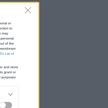
sonal or
ection to
ou may
 personal
out of the
 downstream
B’s List of
er and store
to grant or
ed purposes