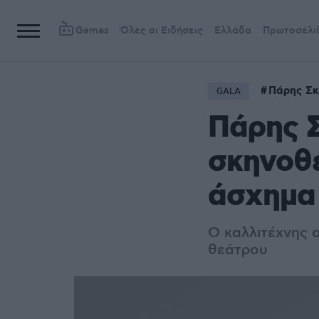
Games
Όλες οι Ειδήσεις
Ελλάδα
Πρωτοσέλι
Πάρης Σκ
GALA
Πάρης Σ
σκηνοθέ
άσχημα
Ο καλλιτέχνης 
θεάτρου