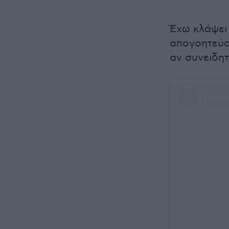
Έχω κλάψει
απογοητεύομ
αν συνειδη