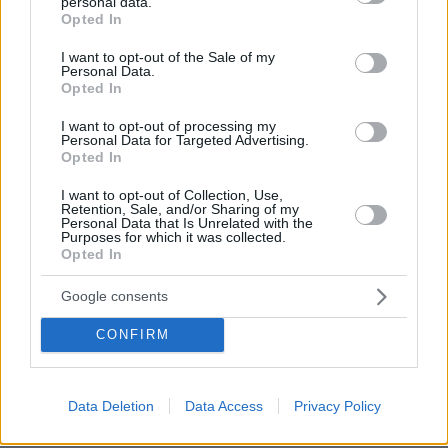
personal data.
grant or deny consent to Google and its third-party tags to
πυρκαγιάς
Opted In
use your data for below specified purposes in below Google
consent section.
πριν μία ώρα
I want to opt-out of the Sale of my
Τα σνακ που προστατεύουν την καρδιά – 30 γρ. την
Personal Data.
Opted In
ημέρα αρκούν
ΠΑΥΛΟΣ ΜΑΡΙΝΑΚΗΣ
I want to opt-out of processing my
Personal Data for Targeted Advertising.
πριν μία ώρα
Opted In
Το δημογραφικό δεν μπορεί να περιμένει
I want to opt-out of Collection, Use,
πριν μία ώρα
Retention, Sale, and/or Sharing of my
Κρεμμύδια για στιφάδο. Έτσι το ξεφλούδισμά τους
Personal Data that Is Unrelated with the
γίνεται παιχνιδάκι
Purposes for which it was collected.
Opted In
πριν μία ώρα
Τελικά πρέπει να περιμένουμε να χωνέψουμε για να
Google consents
κολυμπήσουμε;
CONFIRM
ΔΕΙΤΕ ΟΛΕΣ ΤΙΣ ΕΙΔΗΣΕΙΣ
Data Deletion
Data Access
Privacy Policy