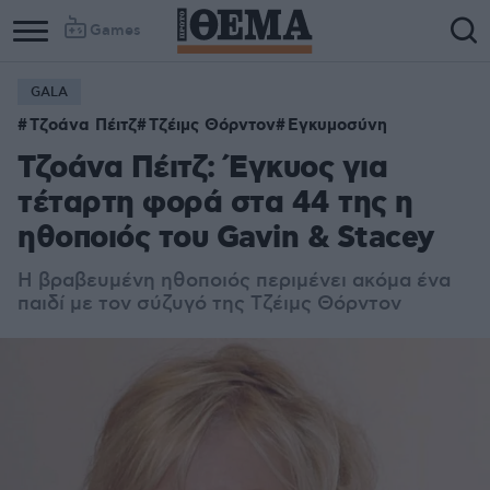
Games
GALA
Τζοάνα Πέιτζ
Τζέιμς Θόρντον
Εγκυμοσύνη
Τζοάνα Πέιτζ: Έγκυος για
τέταρτη φορά στα 44 της η
ηθοποιός του Gavin & Stacey
Η βραβευμένη ηθοποιός περιμένει ακόμα ένα
παιδί με τον σύζυγό της Τζέιμς Θόρντον