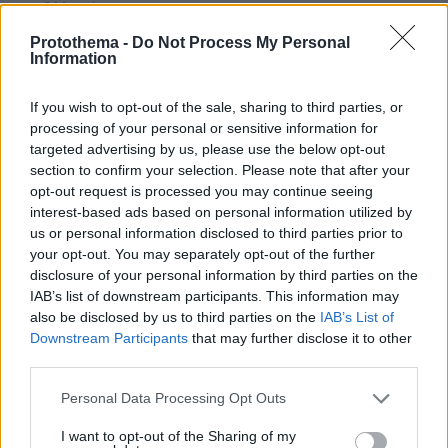
πριν 24 λεπτά
Τα σοβαρά λάθη που κάνουμε και επηρεάζεται η υγεία
Protothema -
Do Not Process My Personal
του σκύλου μας
Information
πριν 29 λεπτά
Ο Τομ Χόλαντ δάκρυσε όταν είδε τη Ζεντάγια στον
If you wish to opt-out of the sale, sharing to third parties, or
«μυστικό» γάμο τους στην Αγγλία
processing of your personal or sensitive information for
targeted advertising by us, please use the below opt-out
πριν 33 λεπτά
«Μπαϊράκι» του Νετανιάχου, απορρίπτει το ειρηνευτικό
section to confirm your selection. Please note that after your
σχέδιο του Τραμπ για τη Γάζα: Δεν αποσύρουμε τον
opt-out request is processed you may continue seeing
στρατό μέχρι να αφοπλιστεί εντελώς η Χαμάς
interest-based ads based on personal information utilized by
us or personal information disclosed to third parties prior to
πριν 38 λεπτά
your opt-out. You may separately opt-out of the further
Φωτιά στο Κορωπί, 112 στους κατοίκους για ετοιμότητα:
disclosure of your personal information by third parties on the
Επιχειρούν ισχυρές επίγειες δυνάμεις και έξι εναέρια,
IAB’s list of downstream participants. This information may
βίντεο
also be disclosed by us to third parties on the
IAB’s List of
πριν 41 λεπτά
Downstream Participants
that may further disclose it to other
Διακοπές στο Ηράκλειο: Εξερευνώντας την πόλη και τα
third parties.
χωριά του
Please note that this website/app uses one or more Google
Personal Data Processing Opt Outs
πριν 43 λεπτά
services and may gather and store information including but
Απαγόρευση κυκλοφορίας σε δασικές περιοχές της
not limited to your visit or usage behaviour. You may click to
I want to opt-out of the Sharing of my
Χαλκιδικής λόγω υψηλού κινδύνου εκδήλωσης