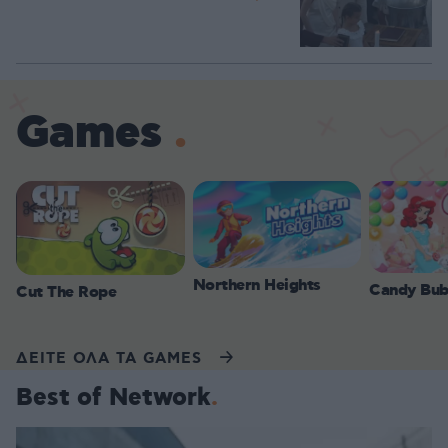
Games
Northern Heights
Candy Bub
Cut The Rope
ΔΕΙΤΕ ΟΛΑ ΤΑ GAMES
Best of Network