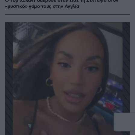
Ο Τομ Χόλαντ δάκρυσε όταν είδε τη Ζεντάγια στον
«μυστικό» γάμο τους στην Αγγλία