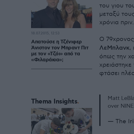
του γιου το
μεταξύ τους
χρόνια πριν.
18.07.2015, 12:53
Ο 79χρονος
Απατούσε η Τζένιφερ
ΛεΜπλανκ
,
Άνιστον τον Μπραντ Πιτ
με τον «Τζόι» από τα
όπως την χα
«Φιλαράκια»;
χρειάστηκε ν
φτάσει πλέο
Matt LeBla
Thema Insights
over NINE 
— The Ir