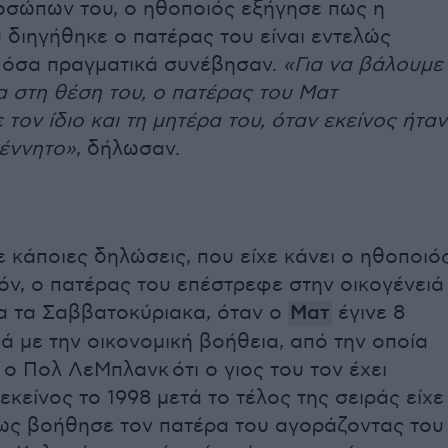
σώπων του, ο ηθοποιός εξήγησε πως η
υ διηγήθηκε ο πατέρας του είναι εντελώς
ε όσα πραγματικά συνέβησαν.
«Για να βάλουμε
 στη θέση του, ο πατέρας του Ματ
 τον ίδιο και τη μητέρα του, όταν εκείνος ήταν
έννητο»
, δήλωσαν.
κάποιες δηλώσεις, που είχε κάνει ο ηθοποιό
όν, ο πατέρας του επέστρεφε στην οικογένειά
ια τα Σαββατοκύριακα, όταν ο
Ματ
έγινε 8
κά με την οικονομική βοήθεια, από την οποία
 ο Πολ ΛεΜπλανκ ότι ο γιος του τον έχει
 εκείνος το 1998 μετά το τέλος της σειράς είχε
ως βοήθησε τον πατέρα του αγοράζοντας του