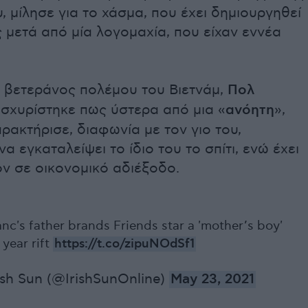
υ, μίλησε για το χάσμα, που έχει δημιουργηθεί
 μετά από μία λογομαχία, που είχαν εννέα
 βετεράνος πολέμου του Βιετνάμ,
Πολ
 ισχυρίστηκε πως ύστερα από μια «
ανόητη
»,
ρακτήρισε, διαφωνία με τον γιο του,
α εγκαταλείψει το ίδιο του το σπίτι, ενώ έχει
ν σε οικονομικό αδιέξοδο.
nc's father brands Friends star a 'mother’s boy'
year rift
https://t.co/zipuNOdSf1
ish Sun (@IrishSunOnline)
May 23, 2021