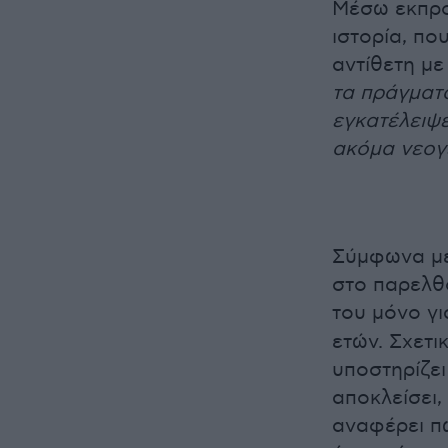
Μέσω εκπρο
ιστορία, πο
αντίθετη μ
τα πράγματα
εγκατέλειψε
ακόμα νεογ
Σύμφωνα με 
στο παρελθ
του μόνο γ
ετών. Σχετι
υποστηρίζει
αποκλείσει,
αναφέρει π