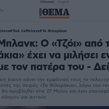
Ελληνικά
English
δα
πλανκ
Πολ ΛεΜπλανκ
Τα Φιλαράκια
πλανκ: Ο «Τζόι» από 
κια» έχει να μιλήσει ε
με τον πατέρα του - Δεί
ις έχουν κάνει την εμφάνισή τους το τελευτα
στές της σειράς «Τα Φιλαράκια», λόγω του re
 θα προβληθεί στις 27 Μαΐου και έχει επαναφέ
 κόσμου για αυτούς