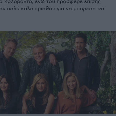
το Κολοράντο, ενώ τού πρόσφερε επίσης
αν πολύ καλό «μισθό» για να μπορέσει να