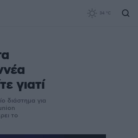
34
°C
τα
ννέα
τε γιατί
ίο διάστημα για
union
ρει το