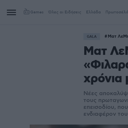
Games
Όλες οι Ειδήσεις
Ελλάδα
Πρωτοσέλι
Ματ ΛεΜ
GALA
Ματ ΛεΜ
«Φιλαρά
χρόνια 
Νέες αποκαλύψε
τους πρωταγωνι
επεισοδίου, που
ενδιαφέρον του