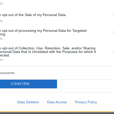
ον πατέρα του, ήταν πολύ κυκλοθυμικός, όπω
In
είνος.
o opt-out of the Sale of my Personal Data.
out
https://t.co/QyRuFscmMs
In
to opt-out of processing my Personal Data for Targeted
eBlanc (@Matt_LeBlanc)
November 10, 2017
ing.
In
o opt-out of Collection, Use, Retention, Sale, and/or Sharing
ersonal Data that Is Unrelated with the Purposes for which it
lected.
In
ονός ότι ο πατέρας του ισχυρίζεται πως ο
consents
ν κατέστρεψε οικονομικά και ψυχολογικά, ενώ
CONFIRM
ύσε να επιβιώσει χωρίς τις λιγοστές
που είχε μαζέψει, ο
Ματ ΛεΜπλανκ
έδωσε την
δοχή της ιστορίας.
Data Deletion
Data Access
Privacy Policy