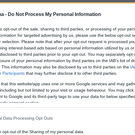
ma -
Do Not Process My Personal Information
υταία 9 χρόνια χωρίς καμία επικοινωνία με το
to opt-out of the sale, sharing to third parties, or processing of your per
 ακόμα και τώρα είναι δύσκολο να πιστέψω τι
formation for targeted advertising by us, please use the below opt-out s
 λέει ο Πολ ΛεΜπλανκ. Όπως εξήγησε, ο γιος
r selection. Please note that after your opt-out request is processed y
eing interest-based ads based on personal information utilized by us or
ωξε από το σπίτι, όπου ζούσαν μαζί, λόγω μίας
disclosed to third parties prior to your opt-out. You may separately opt-
χετικά με τα χρήματα και για μία μηχανή. Δεν
losure of your personal information by third parties on the IAB’s list of
ς, περισσότερες λεπτομέρειες του καβγά, που
. This information may also be disclosed by us to third parties on the
IA
Participants
that may further disclose it to other third parties.
 το σπίτι του.
 that this website/app uses one or more Google services and may gath
including but not limited to your visit or usage behaviour. You may click 
 πατέρας του διάσημου ηθοποιού δήλωσε πως
 to Google and its third-party tags to use your data for below specifi
κό του σφάλμα αλλά του γιου του
. Τόνισε ότι
ogle consent section.
ράστια επιτυχία, που γνώρισε από την
σειρά, στην οποία πρωταγωνίστησε, άλλαξε
l Data Processing Opt Outs
 άνθρωπος και έγινε πολύ νευρικός. Ιδιαίτερα
o opt-out of the Sharing of my personal data.