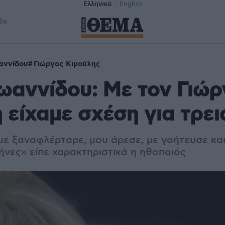
Ελληνικά
English
δα
αννίδου
Γιώργος Κιμούλης
ωαννίδου: Με τον Γιώρ
 είχαμε σχέση για τρει
με ξαναφλέρταρε, μου άρεσε, με γοήτευσε κα
ήνες» είπε χαρακτηριστικά η ηθοποιός