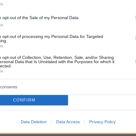
ση του 3ου κύματος
In
o opt-out of the Sale of my Personal Data.
Δημοσιογράφος κατηγορεί το κράτος για
In
ιασμό, βασανισμό και τον κατατρεγμό της
to opt-out of processing my Personal Data for Targeted
ing.
In
protothema.gr στο Google News
το
και μάθετε πρώτοι
o opt-out of Collection, Use, Retention, Sale, and/or Sharing
εις
ersonal Data that Is Unrelated with the Purposes for which it
lected.
In
Ειδήσεις
 τελευταίες
από την Ελλάδα και τον Κόσμο, τη
Protothema.gr
μβαίνουν, στο
consents
ΙΑ
ΠΡΟΣΘΗΚΗ ΣΧΟΛΙΟΥ
(23)
CONFIRM
Data Deletion
Data Access
Privacy Policy
 13:10