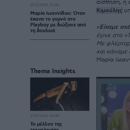
αίσθηση, η 
25.12.2020, 10:06
Κιμούλης
υπ
Μαρία Ιωαννίδου: Όταν
έκανα το γυμνό στο
Playboy με διώξανε από
«
Είχαμε σχέ
τη δουλειά
έγινε στο «
Με φλέρταρ
και κάναμε 
Μαρία Ιωαν
Thema Insights
27.07.2026, 06:00
Το μέλλον της