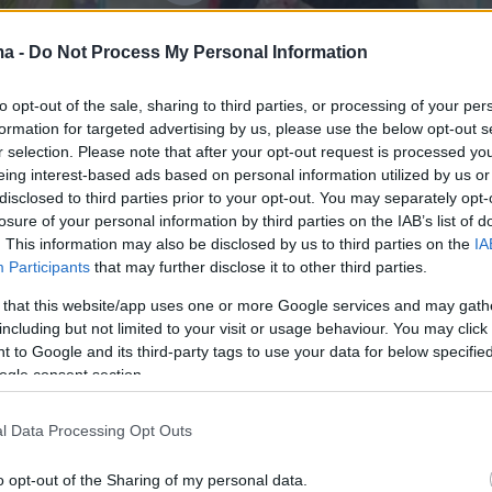
ma -
Do Not Process My Personal Information
to opt-out of the sale, sharing to third parties, or processing of your per
formation for targeted advertising by us, please use the below opt-out s
r selection. Please note that after your opt-out request is processed y
eing interest-based ads based on personal information utilized by us or
disclosed to third parties prior to your opt-out. You may separately opt-
losure of your personal information by third parties on the IAB’s list of
. This information may also be disclosed by us to third parties on the
IA
Participants
that may further disclose it to other third parties.
 that this website/app uses one or more Google services and may gath
ήμερα:
including but not limited to your visit or usage behaviour. You may click 
 to Google and its third-party tags to use your data for below specifi
ρώτος και με διαφορά στον... τάκο ο
ogle consent section.
λος
l Data Processing Opt Outs
Στο «κόκκινο» οι σκληροί δείκτες - Αγωνία γι
o opt-out of the Sharing of my personal data.