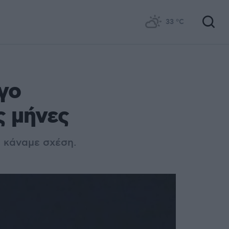
33
°C
γο
ς μήνες
ι κάναμε σχέση.