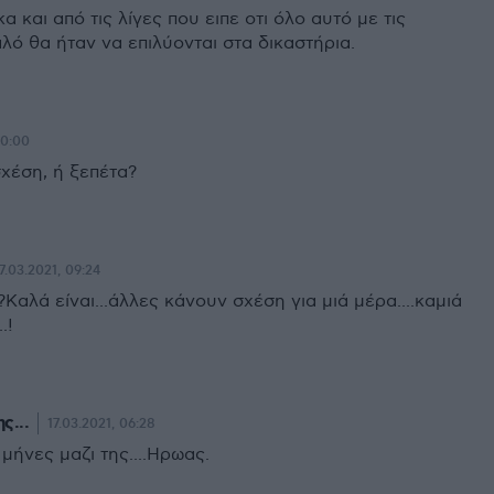
 και από τις λίγες που ειπε οτι όλο αυτό με τις
λό θα ήταν να επιλύονται στα δικαστήρια.
10:00
σχέση, ή ξεπέτα?
7.03.2021, 09:24
?Καλά είναι...άλλες κάνουν σχέση για μιά μέρα....καμιά
.!
ς...
17.03.2021, 06:28
ς μήνες μαζι της....Ηρωας.