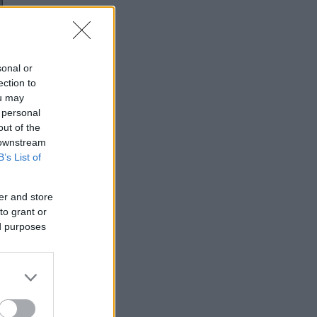
sonal or
ection to
ou may
 personal
out of the
 downstream
B’s List of
er and store
to grant or
ed purposes
α