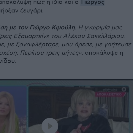
αποκάλυψη πως η ίδια και ο
Γιώργος
ήρξαν ζευγάρι.
ση με τον Γιώργο Κιμούλη
. Η γνωριμία μας
Τρεις Εξαμαρτείν» του Αλέκου Σακελλάριου.
ε, με ξαναφλέρταρε, μου άρεσε, με γοήτευσε
σχέση. Περίπου τρεις μήνες»
, αποκάλυψε η
νίδου.