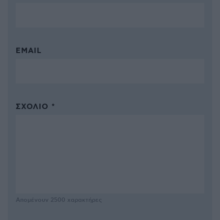
EMAIL
ΣΧΌΛΙΟ *
Απομένουν
2500
χαρακτήρες