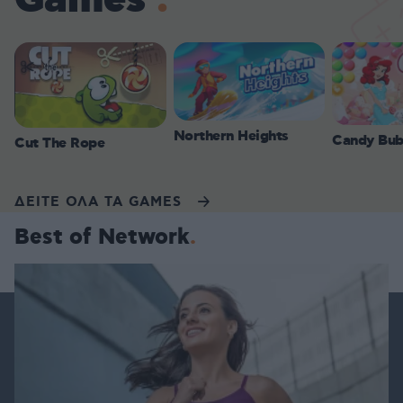
Games
Northern Heights
Candy Bub
Cut The Rope
ΔΕΙΤΕ ΟΛΑ ΤΑ GAMES
Best of Network