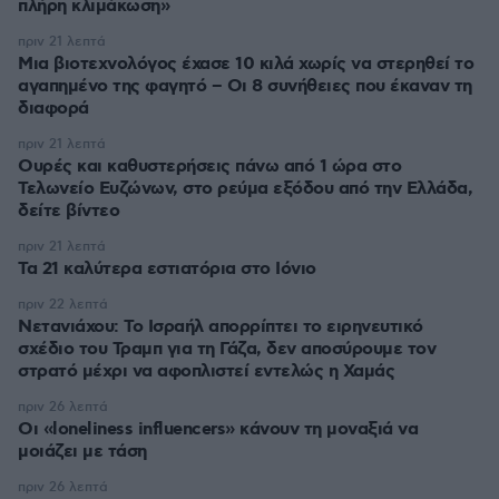
πλήρη κλιμάκωση»
πριν 21 λεπτά
Μια βιοτεχνολόγος έχασε 10 κιλά χωρίς να στερηθεί το
αγαπημένο της φαγητό – Οι 8 συνήθειες που έκαναν τη
διαφορά
πριν 21 λεπτά
Ουρές και καθυστερήσεις πάνω από 1 ώρα στο
Τελωνείο Ευζώνων, στο ρεύμα εξόδου από την Ελλάδα,
δείτε βίντεο
πριν 21 λεπτά
Τα 21 καλύτερα εστιατόρια στο Ιόνιο
πριν 22 λεπτά
Νετανιάχου: Το Ισραήλ απορρίπτει το ειρηνευτικό
σχέδιο του Τραμπ για τη Γάζα, δεν αποσύρουμε τον
στρατό μέχρι να αφοπλιστεί εντελώς η Χαμάς
πριν 26 λεπτά
Οι «loneliness influencers» κάνουν τη μοναξιά να
μοιάζει με τάση
πριν 26 λεπτά