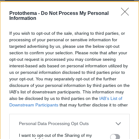
Protothema -
Do Not Process My Personal
Information
If you wish to opt-out of the sale, sharing to third parties, or
processing of your personal or sensitive information for
targeted advertising by us, please use the below opt-out
section to confirm your selection. Please note that after your
opt-out request is processed you may continue seeing
interest-based ads based on personal information utilized by
us or personal information disclosed to third parties prior to
your opt-out. You may separately opt-out of the further
disclosure of your personal information by third parties on the
IAB’s list of downstream participants. This information may
also be disclosed by us to third parties on the
IAB’s List of
Loaded
:
100.00%
Downstream Participants
that may further disclose it to other
09.08.2026, 14:15
third parties.
Η ΥΠΑ διαπίστωσε κενό στον νόμο όταν ένας...
απίθανος τύπος προσγείωσε το ελικόπτερό του
Please note that this website/app uses one or more Google
Personal Data Processing Opt Outs
στο Σαρακήνικο με εκατοντάδες λουόμενους -
services and may gather and store information including but
Παρέμβαση Εισαγγελέα
not limited to your visit or usage behaviour. You may click to
I want to opt-out of the Sharing of my