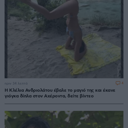
4
πριν 34 λεπτά
Η Κλέλια Ανδριολάτου έβαλε το μαγιό της και έκανε
γιόγκα δίπλα στον Αχέροντα, δείτε βίντεο