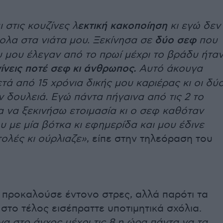
ι στις κουζίνες λ
εκτική κακοποίηση
κι εγώ δεν
ολα στα νιάτα μου. Ξεκίνησα σε
δύο σεφ
που
 μου έλεγαν από το πρωί μέχρι το βράδυ ήτα
ίνεις ποτέ σεφ κι άνθρωπος.
Αυτό άκουγα
τά από 15 χρόνια δικής μου καριέρας κι οι δύ
 δουλειά. Εγώ πάντα πήγαινα από τις 2 το
α να ξεκινήσω ετοιμασία κι ο σεφ καθόταν
υ με μία βότκα κι εφημερίδα και μου έδινε
τολές κι ούρλιαζε»
, είπε στην τηλεόραση του
 προκαλούσε έντονο στρες, αλλά παρότι τα
στο τέλος εισέπραττε υποτιμητικά σχόλια.
α στο άγχος μέχρι τις 8 η ώρα πάντα να τα