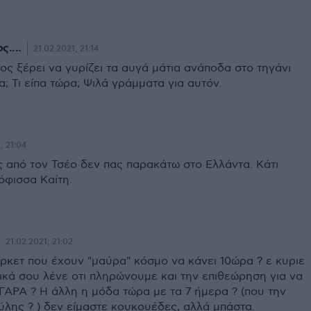
....
21.02.2021, 21:14
ς ξέρει να γυρίζει τα αυγά μάτια ανάποδα στο τηγάνι
; Τι είπα τώρα; Ψιλά γράμματα για αυτόν.
, 21:04
ς από τον Τσέο δεν πας παρακάτω στο Ελλάντα. Κάτι
όφισσα Καίτη.
21.02.2021, 21:02
ρκετ που έχουν "μαύρα" κόσμο να κάνει 10ώρα ? ε κυριε
φυσικά σου λένε οτι πληρώνουμε και την επιθεώρηση για να
ΓΑΡΑ ? Η άλλη η μόδα τώρα με τα 7 ήμερα ? (που την
ύλης ? ) δεν είμαστε κουκουέδες, αλλά μπάστα.