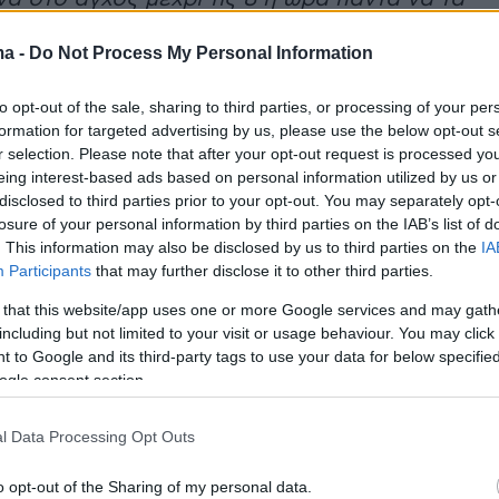
ιμα στην ώρα τους και δεν κουνούσε το
ma -
Do Not Process My Personal Information
ου να κάνει το οτιδήποτε. Κι αφού τα έκανα
ο τέλος μου καλά αν αυτό είναι ετοιμασία,
to opt-out of the sale, sharing to third parties, or processing of your per
ις ποτέ σεφ»
, είπε χαρακτηριστικά.
formation for targeted advertising by us, please use the below opt-out s
r selection. Please note that after your opt-out request is processed y
eing interest-based ads based on personal information utilized by us or
disclosed to third parties prior to your opt-out. You may separately opt-
ήμερα:
losure of your personal information by third parties on the IAB’s list of
. This information may also be disclosed by us to third parties on the
IA
Participants
that may further disclose it to other third parties.
ρκούρη: Ο Γουάινσταϊν μου πρότεινε
όλο με αντάλλαγμα «μασάζ» στη Βενετία
 that this website/app uses one or more Google services and may gath
including but not limited to your visit or usage behaviour. You may click 
 to Google and its third-party tags to use your data for below specifi
ogle consent section.
οκληρώθηκαν οι εργασίες - Επιδιορθώθηκε
l Data Processing Opt Outs
o opt-out of the Sharing of my personal data.