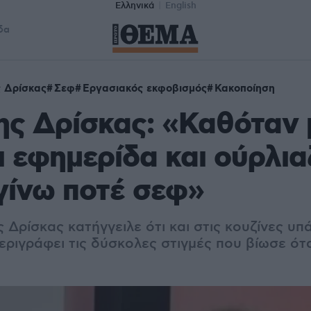
Ελληνικά
English
δα
 Δρίσκας
Σεφ
Εργασιακός εκφοβισμός
Κακοποίηση
ς Δρίσκας: «Καθόταν 
ι εφημερίδα και ούρλια
γίνω ποτέ σεφ»
Δρίσκας κατήγγειλε ότι και στις κουζίνες υπά
εριγράφει τις δύσκολες στιγμές που βίωσε ότ