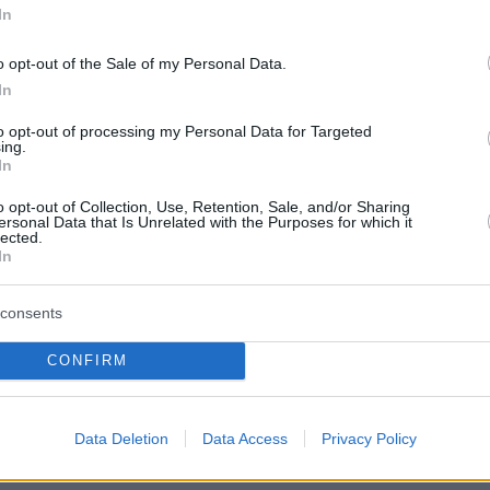
In
αι νέες καταθέσεις σε βάρος του Λιγνάδη που
o opt-out of the Sale of my Personal Data.
In
 την Τετάρτη
to opt-out of processing my Personal Data for Targeted
ing.
In
protothema.gr στο Google News
το
και μάθετε πρώτοι
εις
o opt-out of Collection, Use, Retention, Sale, and/or Sharing
ersonal Data that Is Unrelated with the Purposes for which it
lected.
Ειδήσεις
 τελευταίες
από την Ελλάδα και τον Κόσμο, τη
In
Protothema.gr
μβαίνουν, στο
consents
ΙΑ
ΠΡΟΣΘΗΚΗ ΣΧΟΛΙΟΥ
(80)
CONFIRM
Data Deletion
Data Access
Privacy Policy
0:31