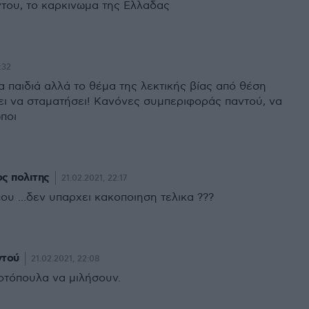
ντου, το καρκινωμα της Ελλαδας
:32
α παιδιά αλλά το θέμα της λεκτικής βίας από θέση
ει να σταματήσει! Κανόνες συμπεριφοράς παντού, να
ποι
ς πολιτης
21.02.2021, 22:17
που ...δεν υπαρχει κακοποιηση τελικα ???
ντού
21.02.2021, 22:08
οτόπουλα να μιλήσουν.