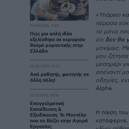
«
Υπάρχει κα
πέρασα εύκ
04.08.2026, 11:20
το μόνο που
Πώς μια απλή ιδέα
ότι
δεν θα γ
εξελίχθηκε σε κορυφαίο
θεσμό ρομποτικής στην
μονίμως. Με
Ελλάδα
μου ζήτησαν
μεσημέρι γι
06.08.2026, 10:52
απέναντί μο
Από μαθητής, φοιτητής σε
οδηγίες, εν
άλλη πόλη!
Alpha.
26.07.2026, 09:54
Επαγγελματική
Εκπαίδευση &
Η πίεση του
Εξειδίκευση: Το Mοντέλο
κατάφερνε, 
που σε Bάζει στην Aγορά
Eργασίας
«
Εγώ πέθαιν