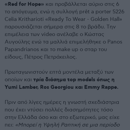
«Red for Hope»
και προβάλλεται αύριο στις 6
το απόγευμα, ενώ η συλλογή prêt a porter 5226
Celia Kritharioti «Ready To Wear - Golden Hall»
παρουσιάζεται σήμερα στις 8 το βράδυ. Tην
επιμέλεια των video ανέλαβε ο Κώστας
Αυγούλης ενώ τα μαλλιά επιμελήθηκε ο Panos
Papandrianos και το make up ο σταρ του
είδους, Πέτρος Πετρόχειλος.
Πρωταγωνιστούν επτά μοντέλα μεταξύ των
τρία διάσημα top models όπως η
οποίων και
Yumi Lamber, Ros Georgiou και Εmmy Rappe.
Πριν από λίγες ημέρες η γνωστή σχεδιάστρια
που έχει ντύσει πολλές διασημότητες τόσο
στην Ελλάδα όσο και στο εξωτερικό, μας είχε
πει:
«Μπορεί η Υψηλή Ραπτική σε μια περίοδο