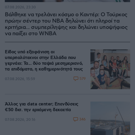
07.08.2026, 23:30
Βάλθηκε να τρελάνει κόσμο ο Καντέρ: Ο Τούρκος
πρώην σέντερ του NBA δηλώνει ότι πληροί τα
κριτήρια... συμπερίληψης και δηλώνει υποψήφιος
να παίξει στο WNBA
Είδος υπό εξαφάνιση οι
υπερπολύτεκνοι στην Ελλάδα που
γερνάει: Τα... δύο ταψιά μεσημεριανό,
τα επιδόματα, η καθημερινότητά τους
579
07.08.2026, 15:59
Άλλος για data center; Επενδύσεις
€50 δισ. την ερχόμενη δεκαετία
346
07.08.2026, 20:16