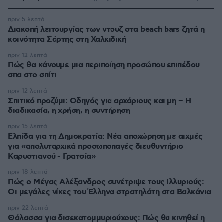
πριν 5 λεπτά
Διακοπή λειτουργίας των ντουζ στα beach bars ζητά η
κοινότητα Σάρτης στη Χαλκιδική
πριν 12 λεπτά
Πώς θα κάνουμε μια περιποίηση προσώπου επιπέδου
σπα στο σπίτι
πριν 12 λεπτά
Σπιτικό προζύμι: Οδηγός για αρχάριους και μη – Η
διαδικασία, η χρήση, η συντήρηση
πριν 15 λεπτά
Ελπίδα για τη Δημοκρατία: Νέα αποχώρηση με αιχμές
για «απολυταρχικά προσωποπαγές διευθυντήριο
Καρυστιανού - Γρατσία»
πριν 18 λεπτά
Πώς ο Μέγας Αλέξανδρος συνέτριψε τους Ιλλυριούς:
Οι μεγάλες νίκες του Έλληνα στρατηλάτη στα Βαλκάνια
πριν 22 λεπτά
Θάλασσα για δισεκατομμυριούχους: Πώς θα κινηθεί η