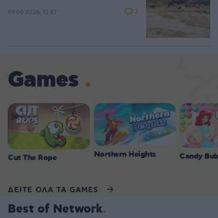
3
09.08.2026, 12:47
Games
Northern Heights
Candy Bub
Cut The Rope
ΔΕΙΤΕ ΟΛΑ ΤΑ GAMES
Best of Network