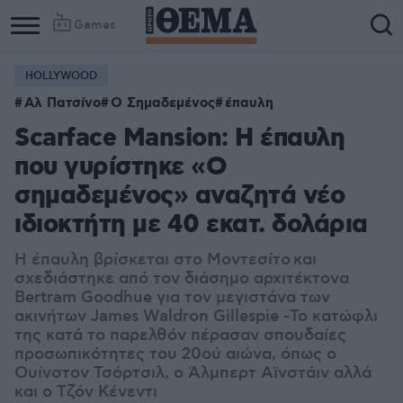
Games
HOLLYWOOD
Αλ Πατσίνο
Ο Σημαδεμένος
έπαυλη
Scarface Mansion: Η έπαυλη
που γυρίστηκε «Ο
σημαδεμένος» αναζητά νέο
ιδιοκτήτη με 40 εκατ. δολάρια
H έπαυλη βρίσκεται στο Μοντεσίτο και
σχεδιάστηκε από τον διάσημο αρχιτέκτονα
Bertram Goodhue για τον μεγιστάνα των
ακινήτων James Waldron Gillespie -Το κατώφλι
της κατά το παρελθόν πέρασαν σπουδαίες
προσωπικότητες του 20ού αιώνα, όπως ο
Ουίνστον Τσόρτσιλ, ο Άλμπερτ Αϊνστάιν αλλά
και ο Τζόν Κένεντι