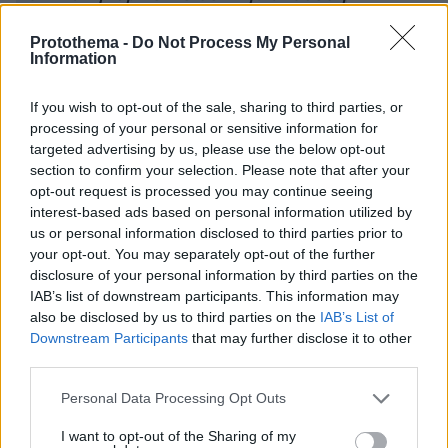
κακοποίησης της Βιρτζίνια Τζιούφρε από τον
Protothema -
Do Not Process My Personal
πρίγκιπα Άντριου με 7 εκατ. στερλίνες
Information
Ειδική άδεια ασθενείας λόγω κορωνοϊού:
If you wish to opt-out of the sale, sharing to third parties, or
Ηλεκτρονική αίτηση στον e-ΕΦΚΑ για τη
processing of your personal or sensitive information for
χορήγηση
targeted advertising by us, please use the below opt-out
section to confirm your selection. Please note that after your
opt-out request is processed you may continue seeing
interest-based ads based on personal information utilized by
protothema.gr στο Google News
Ακολουθήστε το
us or personal information disclosed to third parties prior to
και μάθετε πρώτοι όλες τις ειδήσεις
your opt-out. You may separately opt-out of the further
disclosure of your personal information by third parties on the
Ειδήσεις
Δείτε όλες τις τελευταίες
από την Ελλάδα
IAB’s list of downstream participants. This information may
και τον Κόσμο, τη στιγμή που συμβαίνουν, στο
also be disclosed by us to third parties on the
IAB’s List of
Protothema.gr
Downstream Participants
that may further disclose it to other
third parties.
Σχετικά Άρθρα
Please note that this website/app uses one or more Google
Personal Data Processing Opt Outs
services and may gather and store information including but
not limited to your visit or usage behaviour. You may click to
I want to opt-out of the Sharing of my