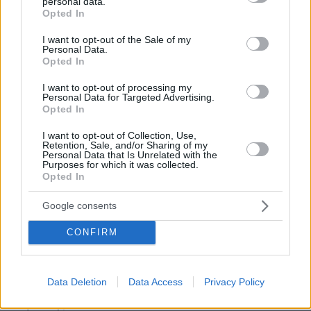
personal data.
grant or deny consent to Google and its third-party tags to
Opted In
use your data for below specified purposes in below Google
consent section.
I want to opt-out of the Sale of my
Personal Data.
Opted In
I want to opt-out of processing my
Personal Data for Targeted Advertising.
Opted In
I want to opt-out of Collection, Use,
Retention, Sale, and/or Sharing of my
Personal Data that Is Unrelated with the
Purposes for which it was collected.
Opted In
Google consents
CONFIRM
24.02.2020, 12:13
Data Deletion
Data Access
Privacy Policy
Η απομυθοποίηση του Αλ Πατσίνο: Κοντός, γέρος και
τσιγκούνης