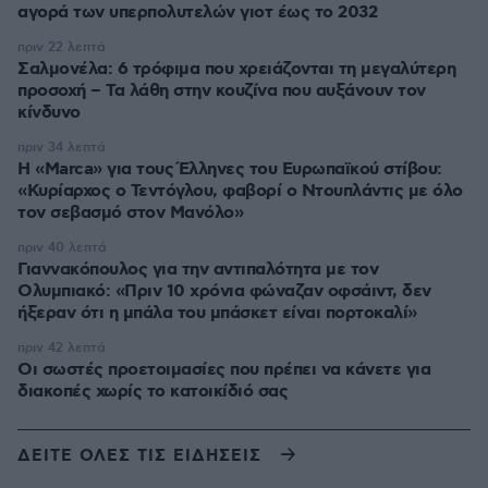
αγορά των υπερπολυτελών γιοτ έως το 2032
πριν 22 λεπτά
Σαλμονέλα: 6 τρόφιμα που χρειάζονται τη μεγαλύτερη
προσοχή – Τα λάθη στην κουζίνα που αυξάνουν τον
κίνδυνο
πριν 34 λεπτά
Η «Marca» για τους Έλληνες του Ευρωπαϊκού στίβου:
«Κυρίαρχος ο Τεντόγλου, φαβορί ο Ντουπλάντις με όλο
τον σεβασμό στον Μανόλο»
πριν 40 λεπτά
Γιαννακόπουλος για την αντιπαλότητα με τον
Ολυμπιακό: «Πριν 10 χρόνια φώναζαν οφσάιντ, δεν
ήξεραν ότι η μπάλα του μπάσκετ είναι πορτοκαλί»
πριν 42 λεπτά
Οι σωστές προετοιμασίες που πρέπει να κάνετε για
διακοπές χωρίς το κατοικίδιό σας
ΔΕΙΤΕ ΟΛΕΣ ΤΙΣ ΕΙΔΗΣΕΙΣ