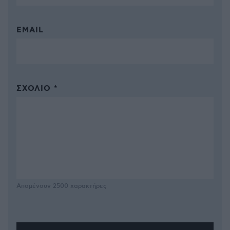
EMAIL
ΣΧΌΛΙΟ *
Απομένουν
2500
χαρακτήρες