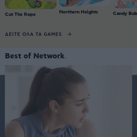
Northern Heights
Candy Bub
Cut The Rope
ΔΕΙΤΕ ΟΛΑ ΤΑ GAMES
Best of Network