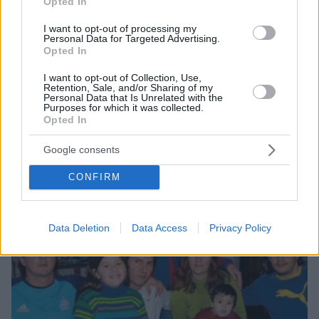
Opted In
λεωφορείων στον Νίγηρα
I want to opt-out of processing my
Personal Data for Targeted Advertising.
ΔΕΙΤΕ ΟΛΕΣ ΤΙΣ ΕΙΔΗΣΕΙΣ
Opted In
I want to opt-out of Collection, Use,
Retention, Sale, and/or Sharing of my
Personal Data that Is Unrelated with the
Purposes for which it was collected.
ΤΑ ΠΙΟ ΔΗΜΟΦΙΛΗ
Opted In
Google consents
CONFIRM
Data Deletion
Data Access
Privacy Policy