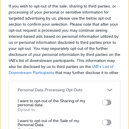
If you wish to opt-out of the sale, sharing to third parties, or
09.08.2026, 05:00
processing of your personal or sensitive information for
Φοκάτσια με κοτόπουλο, πέστο και ντοματίνια
targeted advertising by us, please use the below opt-out
09.08.2026, 04:37
section to confirm your selection. Please note that after your
Ακόμη πιο αυστηρά μέτρα από το Παρίσι για τους
opt-out request is processed you may continue seeing
κατόχους ηλεκτρικών πατινιών: Κράνος και γιλέκο,
interest-based ads based on personal information utilized by
διαφορετικά τσουχτερά πρόστιμα
us or personal information disclosed to third parties prior to
your opt-out. You may separately opt-out of the further
09.08.2026, 04:00
Μαζικός γάμος 1.500 ζευγαριών στη Νιγηρία
disclosure of your personal information by third parties on the
IAB’s list of downstream participants. This information may
09.08.2026, 03:05
also be disclosed by us to third parties on the
IAB’s List of
Τουλάχιστον τρεις νεκροί και πολλοί τραυματίες
Downstream Participants
that may further disclose it to other
εξαιτίας ρωσικών πληγμάτων στην Ουκρανία
third parties.
09.08.2026, 02:46
Please note that this website/app uses one or more Google
Συναγερμός στην Έδεσσα για την εξαφάνιση 31χρονου
Personal Data Processing Opt Outs
services and may gather and store information including but
09.08.2026, 02:08
not limited to your visit or usage behaviour. You may click to
I want to opt-out of the Sharing of my
«Δώρο» 1 δισ. δολαρίων στη Κολομβία από τις ΗΠΑ
personal data.
grant or deny consent to Google and its third-party tags to
Opted In
μετά την ορκωμοσία του νέου τραμπικού προέδρου
use your data for below specified purposes in below Google
consent section.
09.08.2026, 01:31
I want to opt-out of the Sale of my
Personal Data.
Τουλάχιστον 22 νεκροί κατά τη σύγκρουση δύο