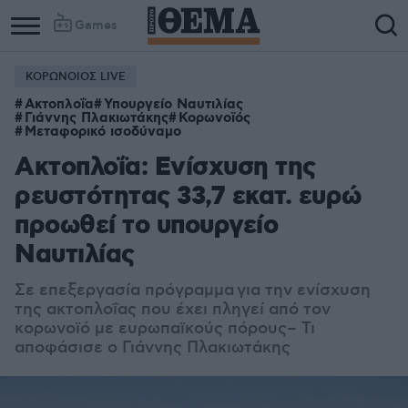
Games
ΚΟΡΩΝΟΙΟΣ LIVE
Column
Column
Ακτοπλοΐα
Υπουργείο Ναυτιλίας
1
2
Γιάννης Πλακιωτάκης
Κορωνοϊός
Μεταφορικό ισοδύναμο
Ακτοπλοΐα: Ενίσχυση της
ρευστότητας 33,7 εκατ. ευρώ
προωθεί το υπουργείο
Ναυτιλίας
Σε επεξεργασία πρόγραμμα για την ενίσχυση
της ακτοπλοΐας που έχει πληγεί από τον
κορωνοϊό με ευρωπαϊκούς πόρους– Τι
αποφάσισε ο Γιάννης Πλακιωτάκης