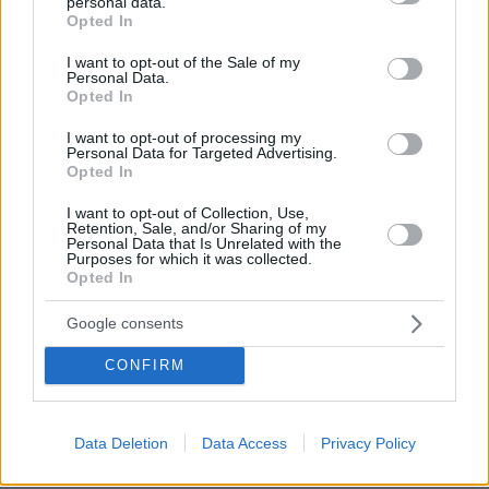
personal data.
* Υποχρεωτικά πεδία
grant or deny consent to Google and its third-party tags to
Opted In
use your data for below specified purposes in below Google
consent section.
I want to opt-out of the Sale of my
Personal Data.
Opted In
ΡΟΗ ΕΙΔΗΣΕΩΝ
I want to opt-out of processing my
Ειδήσεις
Δημοφιλή
Σχολιασμένα
Personal Data for Targeted Advertising.
Opted In
πριν 7 λεπτά
I want to opt-out of Collection, Use,
Είμαστε πιο ευτυχισμένοι όταν κάνουμε περισσότερο
Retention, Sale, and/or Sharing of my
σεξ; Ένας ειδικός εξηγεί αυτή την αμφίδρομη σχέση
Personal Data that Is Unrelated with the
Purposes for which it was collected.
Opted In
πριν 8 λεπτά
Σε δημοπρασία η μπάλα από το «χέρι του Θεού», το
περίφημο γκολ του Μαραντόνα
Google consents
πριν 9 λεπτά
CONFIRM
Kicker: «Μετά τον Καρέτσα η Ντόρτμουντ έχει στα
ραντάρ της και τον Κωνσταντέλια»
πριν 9 λεπτά
Data Deletion
Data Access
Privacy Policy
ΔΕΗ: Νέα συμφωνία για απόκτηση έργων ΑΠΕ άνω των
2 GW σε Πολωνία και Ουγγαρία