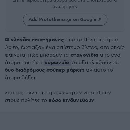
Δείτε περισσότερα άρθρα μας
στα αποτελέσματα
αναζήτησης
Add Protothema.gr on Google
Φινλανδοί
επιστήμονες
από το Πανεπιστήμιο
Aalto, έφτιαξαν ένα απίστευο βίντεο, στο οποίο
σταγονίδια
φαίνεται πώς μπορούν τα
από ένα
κορωνοϊό
άτομο που έχει
να εξαπλωθούν σε
δυο διαδρόμους σούπερ μάρκετ
αν αυτό το
άτομο βήξει.
Σκοπός των επιστημόνων ήταν να δείξουν
πόσο
κινδυνεύουν
στους πολίτες το
.