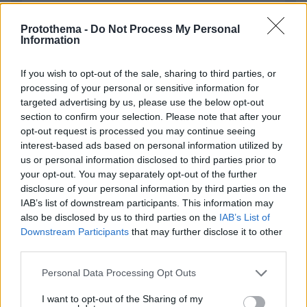
Protothema -
Do Not Process My Personal
Information
ΣΧΌΛΙΟ *
If you wish to opt-out of the sale, sharing to third parties, or
processing of your personal or sensitive information for
targeted advertising by us, please use the below opt-out
section to confirm your selection. Please note that after your
opt-out request is processed you may continue seeing
interest-based ads based on personal information utilized by
us or personal information disclosed to third parties prior to
your opt-out. You may separately opt-out of the further
disclosure of your personal information by third parties on the
Απομένουν
2500
χαρακτήρες
IAB’s list of downstream participants. This information may
also be disclosed by us to third parties on the
IAB’s List of
Downstream Participants
that may further disclose it to other
third parties.
Please note that this website/app uses one or more Google
Personal Data Processing Opt Outs
services and may gather and store information including but
not limited to your visit or usage behaviour. You may click to
I want to opt-out of the Sharing of my