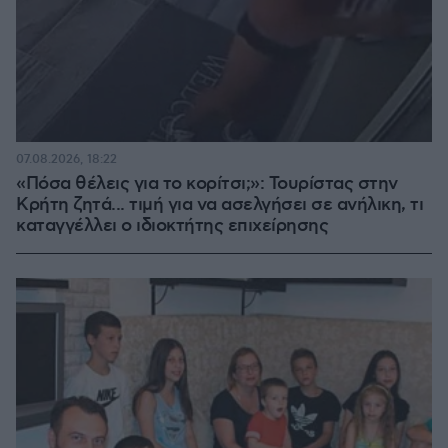
07.08.2026, 18:22
«Πόσα θέλεις για το κορίτσι;»: Τουρίστας στην
Κρήτη ζητά... τιμή για να ασελγήσει σε ανήλικη, τι
καταγγέλλει ο ιδιοκτήτης επιχείρησης