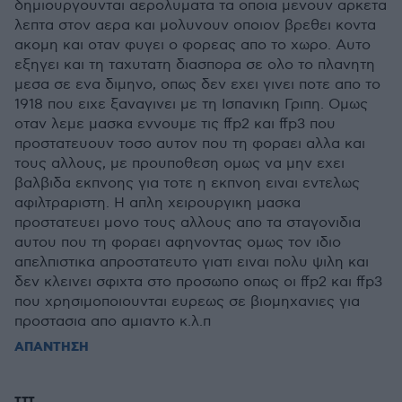
δημιουργουνται αερολυματα τα οποια μενουν αρκετα
λεπτα στον αερα και μολυνουν οποιον βρεθει κοντα
ακομη και οταν φυγει ο φορεας απο το χωρο. Αυτο
εξηγει και τη ταχυτατη διασπορα σε ολο το πλανητη
μεσα σε ενα διμηνο, οπως δεν εχει γινει ποτε απο το
1918 που ειχε ξαναγινει με τη Ισπανικη Γριπη. Ομως
οταν λεμε μασκα εννουμε τις ffp2 και ffp3 που
προστατευουν τοσο αυτον που τη φοραει αλλα και
τους αλλους, με προυποθεση ομως να μην εχει
βαλβιδα εκπνοης για τοτε η εκπνοη ειναι εντελως
αφιλτραριστη. Η απλη χειρουργικη μασκα
προστατευει μονο τους αλλους απο τα σταγονιδια
αυτου που τη φοραει αφηνοντας ομως τον ιδιο
απελπιστικα απροστατευτο γιατι ειναι πολυ ψιλη και
δεν κλεινει σφιχτα στο προσωπο οπως οι ffp2 και ffp3
που χρησιμοποιουνται ευρεως σε βιομηχανιες για
προστασια απο αμιαντο κ.λ.π
ΑΠΑΝΤΗΣΗ
τττ