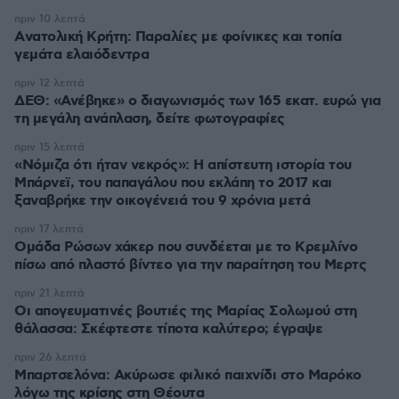
πριν 10 λεπτά
Aνατολική Κρήτη: Παραλίες με φοίνικες και τοπία
γεμάτα ελαιόδεντρα
πριν 12 λεπτά
ΔΕΘ: «Ανέβηκε» ο διαγωνισμός των 165 εκατ. ευρώ για
τη μεγάλη ανάπλαση, δείτε φωτογραφίες
πριν 15 λεπτά
«Νόμιζα ότι ήταν νεκρός»: Η απίστευτη ιστορία του
Μπάρνεϊ, του παπαγάλου που εκλάπη το 2017 και
ξαναβρήκε την οικογένειά του 9 χρόνια μετά
πριν 17 λεπτά
Ομάδα Ρώσων χάκερ που συνδέεται με το Κρεμλίνο
πίσω από πλαστό βίντεο για την παραίτηση του Μερτς
πριν 21 λεπτά
Οι απογευματινές βουτιές της Μαρίας Σολωμού στη
θάλασσα: Σκέφτεστε τίποτα καλύτερο; έγραψε
πριν 26 λεπτά
Μπαρτσελόνα: Ακύρωσε φιλικό παιχνίδι στο Μαρόκο
λόγω της κρίσης στη Θέουτα