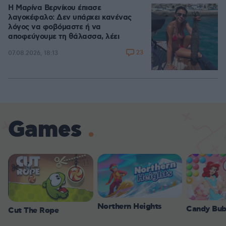
Η Μαρίνα Βερνίκου έπιασε
λαγοκέφαλο: Δεν υπάρχει κανένας
λόγος να φοβόμαστε ή να
αποφεύγουμε τη θάλασσα, λέει
23
07.08.2026, 18:13
Games
Northern Heights
Candy Bub
Cut The Rope