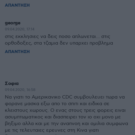
ΑΠΑΝΤΗΣΗ
george
09.04.2020, 17:14
στις εκκλησιες να δεις ποσο απλωνεται… στις
ορθοδοξες, στα τζαμια δεν υπαρχει προβλημα
ΑΠΑΝΤΗΣΗ
Σοφια
09.04.2020, 16:58
Nα γιατι το Αμερικανικο CDC συμβουλευει τωρα να
φορανε μασκα εξω απο το σπιτι και ειδικα σε
κλειστους χωρους. Ο ενας στους τρεις φορεις ειναι
ασυμπτωματικος και διασπειρει τον ιο οχι μονο με
βηξιμο αλλα και με την αναπνοη και ομιλια συμφωνα
με τις τελευταιες ερευνες στη Κινα γιατι