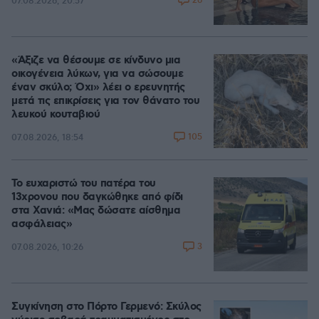
26
07.08.2026, 20:57
«Άξιζε να θέσουμε σε κίνδυνο μια
οικογένεια λύκων, για να σώσουμε
έναν σκύλο; Όχι» λέει ο ερευνητής
μετά τις επικρίσεις για τον θάνατο του
λευκού κουταβιού
105
07.08.2026, 18:54
Το ευχαριστώ του πατέρα του
13χρονου που δαγκώθηκε από φίδι
στα Χανιά: «Μας δώσατε αίσθημα
ασφάλειας»
3
07.08.2026, 10:26
Συγκίνηση στο Πόρτο Γερμενό: Σκύλος