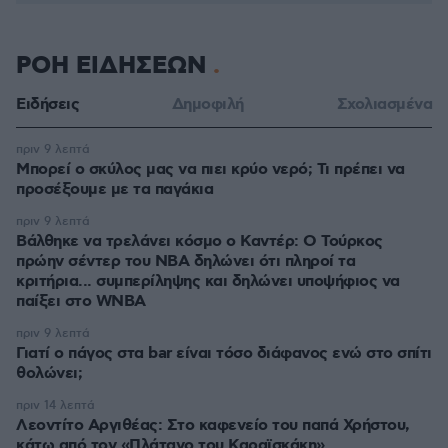
ΡΟΗ ΕΙΔΗΣΕΩΝ
Ειδήσεις
Δημοφιλή
Σχολιασμένα
πριν 9 λεπτά
Μπορεί ο σκύλος μας να πιει κρύο νερό; Τι πρέπει να
προσέξουμε με τα παγάκια
πριν 9 λεπτά
Βάλθηκε να τρελάνει κόσμο ο Καντέρ: Ο Τούρκος
πρώην σέντερ του NBA δηλώνει ότι πληροί τα
κριτήρια... συμπερίληψης και δηλώνει υποψήφιος να
παίξει στο WNBA
πριν 9 λεπτά
Γιατί ο πάγος στα bar είναι τόσο διάφανος ενώ στο σπίτι
θολώνει;
πριν 14 λεπτά
Λεοντίτο Αργιθέας: Στο καφενείο του παπά Χρήστου,
κάτω από τον «Πλάτανο του Καραϊσκάκη»