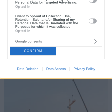
Personal Data for Targeted Advertising.
Opted In
I want to opt-out of Collection, Use,
Retention, Sale, and/or Sharing of my
Personal Data that Is Unrelated with the
Purposes for which it was collected.
Opted In
07.08.2026, 18:22
Google consents
«Πόσα θέλεις για το κορίτσι;»: Τουρίστας στην
Κρήτη ζητά... τιμή για να ασελγήσει σε ανήλικη, τι
CONFIRM
καταγγέλλει ο ιδιοκτήτης επιχείρησης
Data Deletion
Data Access
Privacy Policy