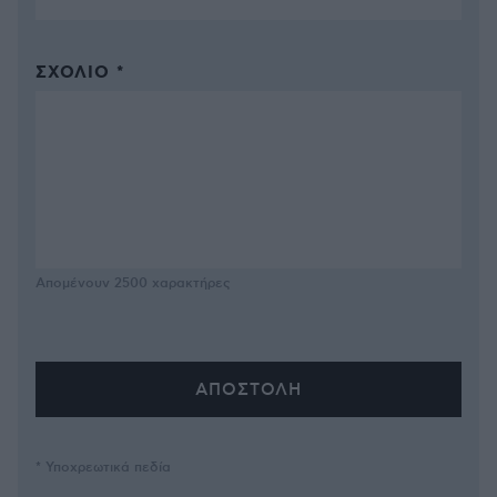
ΣΧΌΛΙΟ *
Απομένουν
2500
χαρακτήρες
* Υποχρεωτικά πεδία