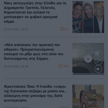
Νέες καταγγελίες στην Ελπίδα για τη
Δημοκρατία: Γρατσία, Γαλανός,
Καρυστιανού και αυλικοί το
μετέτρεψαν σε φοβικό αρχηγικό
κόμμα
63
07.08.2026, 19:33
«Κάτι απέσπασε την προσοχή του
οδηγού»: Πραγματογνώμονας
επιχειρεί να ρίξει φως στα αίτια του
δυστυχήματος στις Σέρρες
120
07.08.2026, 18:54
Loaded
:
100.00%
Φραντσέσκα Τόκα: Η Ιταλίδα «νύφη»
της Eurovision ποζάρει με μπικίνι και...
ολόγυμνη στην μπανιέρα της, δείτε
φωτογραφίες