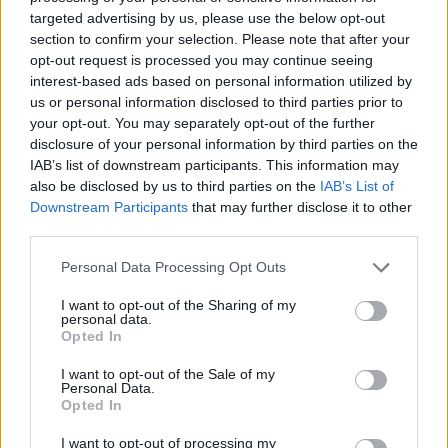
targeted advertising by us, please use the below opt-out
ΔΕΙΤΕ ΟΛΕΣ ΤΙΣ ΕΙΔΗΣΕΙΣ
section to confirm your selection. Please note that after your
opt-out request is processed you may continue seeing
interest-based ads based on personal information utilized by
us or personal information disclosed to third parties prior to
your opt-out. You may separately opt-out of the further
ΤΑ ΠΙΟ ΔΗΜΟΦΙΛΗ
disclosure of your personal information by third parties on the
IAB’s list of downstream participants. This information may
also be disclosed by us to third parties on the
IAB’s List of
Downstream Participants
that may further disclose it to other
third parties.
Please note that this website/app uses one or more Google
Personal Data Processing Opt Outs
services and may gather and store information including but
not limited to your visit or usage behaviour. You may click to
I want to opt-out of the Sharing of my
personal data.
grant or deny consent to Google and its third-party tags to
Opted In
use your data for below specified purposes in below Google
consent section.
I want to opt-out of the Sale of my
Personal Data.
Opted In
I want to opt-out of processing my