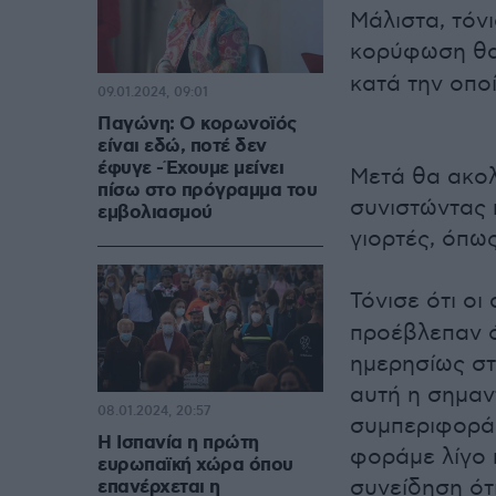
Μάλιστα, τόν
κορύφωση θα 
κατά την οπο
09.01.2024, 09:01
Παγώνη: Ο κορωνοϊός
είναι εδώ, ποτέ δεν
έφυγε -Έχουμε μείνει
Μετά θα ακο
πίσω στο πρόγραμμα του
συνιστώντας 
εμβολιασμού
γιορτές, όπω
Τόνισε ότι οι
προέβλεπαν ό
ημερησίως στ
αυτή η σημαν
08.01.2024, 20:57
συμπεριφοράς
Η Ισπανία η πρώτη
φοράμε λίγο 
ευρωπαϊκή χώρα όπου
συνείδηση ότ
επανέρχεται η