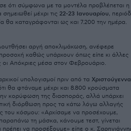
ισε ότι σύμφωνα με τα μοντέλα προβλέπεται η
σημειωθεί μέχρι τις
22-23 Ιανουαρίου
, περιό
ία θα καταγράφονται ως και 7.200 την ημέρα.
λουτθήσει αργή αποκλιμάκωση, ανέφερε
προσοχή καθώς υπάρχουν όπως είπε κι άλλες
ς οι Απόκριες μέσα στον Φεβρουάριο.
 αρχικοί υπολογισμοί πριν από τα
Χριστούγεννα
τι θα φτάναμε μέχρι και 8.800 κρούσματα
ην κορύφωση της διασποράς, αλλά υπάρχει
τική διόρθωση προς τα κάτω λόγω αλλαγής
 του κόσμου: «Αρχίσαμε να προσέχουμε,
παραπάνω τη μάσκα, κάνουμε τεστ, γίνεται
ι πρέπει να προσέξουμε» είπε ο κ. Σαρηγιάννη