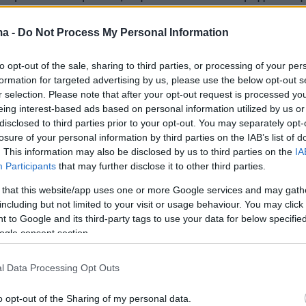
 έχει αρχίσει ο κόσμος να κάνει και
εμβόλια,
ma -
Do Not Process My Personal Information
βαίνουμε, αν δράσουμε τώρα» όπως είπε.
to opt-out of the sale, sharing to third parties, or processing of your per
formation for targeted advertising by us, please use the below opt-out s
r selection. Please note that after your opt-out request is processed y
είναι
διαχειρίσιμη,
όπως είπε.
eing interest-based ads based on personal information utilized by us or
disclosed to third parties prior to your opt-out. You may separately opt-
losure of your personal information by third parties on the IAB’s list of
ερα:
. This information may also be disclosed by us to third parties on the
IA
Participants
that may further disclose it to other third parties.
αν στη Γεωργία ο σύντροφός της και ο φίλος
 that this website/app uses one or more Google services and may gath
including but not limited to your visit or usage behaviour. You may click 
εσαν με χειροπέδες πριν τη μαχαιρώσουν
 to Google and its third-party tags to use your data for below specifi
ogle consent section.
α στη Σλοβακία: Σεφ ξερίζωσε την καρδιά της
υ - Ο πατέρας του είχε σκοτώσει δύο γυναίκ
l Data Processing Opt Outs
o opt-out of the Sharing of my personal data.