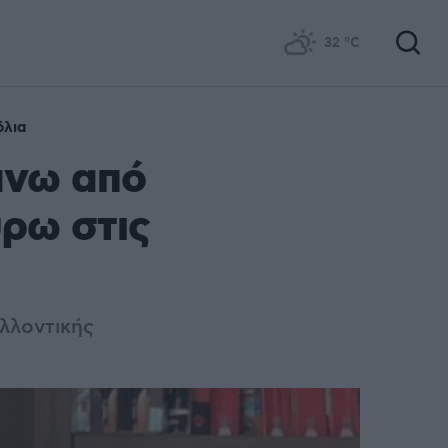
32
°C
όλια
άνω από
ρω στις
αλλοντικής