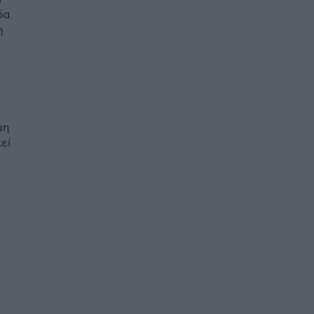
δα.
η
μη
εί