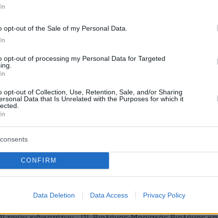
ωνίας για τον Μπάμπη στο Μεσολόγγι - Τα
In
και η τελευταία συνάντηση με τον 51χρονο
o opt-out of the Sale of my Personal Data.
In
to opt-out of processing my Personal Data for Targeted
protothema.gr στο Google News
ο
και μάθετε πρώτοι όλες
ing.
In
o opt-out of Collection, Use, Retention, Sale, and/or Sharing
Ειδήσεις
ελευταίες
από την Ελλάδα και τον Κόσμο, τη στιγ
ersonal Data that Is Unrelated with the Purposes for which it
lected.
Protothema.gr
 στο
In
Α
ΠΡΟΣΘΗΚΗ ΣΧΟΛΙΟΥ
(6)
consents
CONFIRM
26.07.2024, 14:34
Data Deletion
Data Access
Privacy Policy
 Χημικός Μηχανικός το παίζει στα κανάλια επαγγελματίας
) τριών ειδικοτήτων : [1]. Βιολόγος-Μοριακός Βιολόγος κα