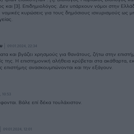
ος και [3]. Επιδημιολόγος. Δεν υπάρχουν νόμοι στην Ελλά
ε νομικές κυρώσεις για τους δημόσιους ισχυρισμούς ως μ
γείας.
υ
09.01.2024, 22:34
ατα και βγάζει χρησμούς για θανάτους, ζήτω στην επιστή
ίς της. Η επιστημονική αλήθεια κρύβεται στα ακάθαρτα, εκ
ης επιστήμης ανασκουμπώνονται και την εξάγουν.
, 10:53
φονται. Βάλε επί δέκα τουλάχιστον.
09.01.2024, 12:01