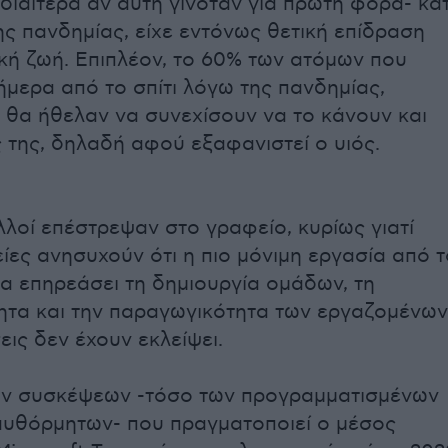
ι ιδιαίτερα αν αυτή γινόταν για πρώτη φορά- κα
ης πανδημίας, είχε εντόνως θετική επίδραση
κή ζωή. Επιπλέον, το 60% των ατόμων που
ήμερα από το σπίτι λόγω της πανδημίας,
 θα ήθελαν να συνεχίσουν να το κάνουν και
ς της, δηλαδή αφού εξαφανιστεί ο υιός.
λλοί επέστρεψαν στο γραφείο, κυρίως γιατί
είες ανησυχούν ότι η πιο μόνιμη εργασία από τ
να επηρεάσει τη δημιουργία ομάδων, τη
ητα και την παραγωγικότητα των εργαζομένων
εις δεν έχουν εκλείψει.
ων συσκέψεων -τόσο των προγραμματισμένων
αυθόρμητων- που πραγματοποιεί ο μέσος