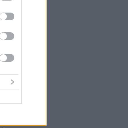
η
α,
πό