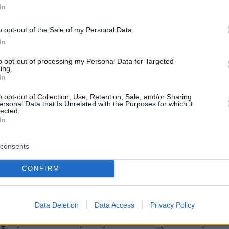
In
o opt-out of the Sale of my Personal Data.
In
to opt-out of processing my Personal Data for Targeted
ing.
In
ά Video calls, αυτή η μάστιγα
o opt-out of Collection, Use, Retention, Sale, and/or Sharing
ersonal Data that Is Unrelated with the Purposes for which it
lected.
μεγαλύτερες αλλαγές που έλαβαν χώρα κατά τ
In
 πανδημίας ήταν η στροφή προς την τηλεργασί
ικτη μορφή εργασίας που υιοθετήθηκε από τις
consents
εταιρείες ανά τον κόσμο και είχε θετικά
CONFIRM
. Η μελέτη της
Martin Tusl
, από το τμήμα
ργανωτικής Υγείας του Ινστιτούτου
ας, Βιοστατιστικής και Πρόληψης από το
Data Deletion
Data Access
Privacy Policy
 Ζυρίχης, έδειξε κάτι απρόσμενο. Η εργασία α