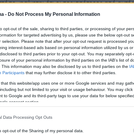
τόσο, φαίνεται ότι οι περισσότερες από αυτέ
δεν ήταν προσωρινές.
ma -
Do Not Process My Personal Information
to opt-out of the sale, sharing to third parties, or processing of your per
formation for targeted advertising by us, please use the below opt-out s
r selection. Please note that after your opt-out request is processed y
eing interest-based ads based on personal information utilized by us or
disclosed to third parties prior to your opt-out. You may separately opt-
losure of your personal information by third parties on the IAB’s list of
. This information may also be disclosed by us to third parties on the
IA
Participants
that may further disclose it to other third parties.
 that this website/app uses one or more Google services and may gath
including but not limited to your visit or usage behaviour. You may click 
 to Google and its third-party tags to use your data for below specifi
ogle consent section.
l Data Processing Opt Outs
o opt-out of the Sharing of my personal data.