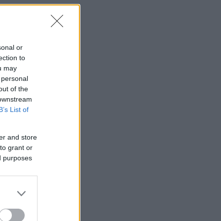
ς
sonal or
ection to
ou may
 personal
out of the
 downstream
B’s List of
er and store
to grant or
ed purposes