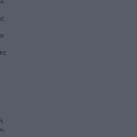
0,
ης
αι
ες
ή
ι,