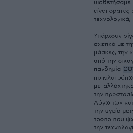
υιοθετήσαμε 
είναι ορατές
τεχνολογικά, 
Υπάρχουν σίγ
σχετικά με τ
μάσκες, την 
από την οικογ
πανδημία
CO
ποικιλοτρόπως
μεταλλάχτηκα
την προστασί
Λόγω των κοι
την υγεία μα
τρόπο που ψω
την τεχνολογ