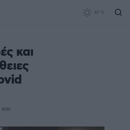
32
°C
ές και
θειες
ovid
 και