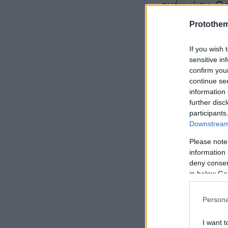
ανέκυψαν. Ωσ
τις αλλαγές 
Protothe
If you wish 
sensitive in
confirm you
continue se
information 
further disc
participants
Downstream 
Please note
information 
deny consent
in below Go
Persona
I want t