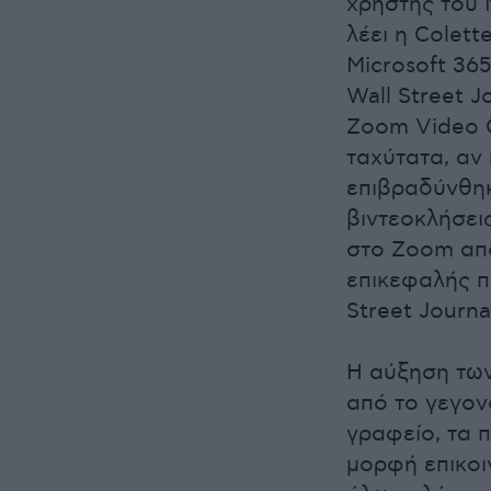
χρήστης του M
λέει η Colett
Microsoft 365
Wall Street J
Zoom Video C
ταχύτατα, αν
επιβραδύνθηκ
βιντεοκλήσει
στο Zoom απ
επικεφαλής π
Street Journa
Η αύξηση των
από το γεγον
γραφείο, τα π
μορφή επικοιν