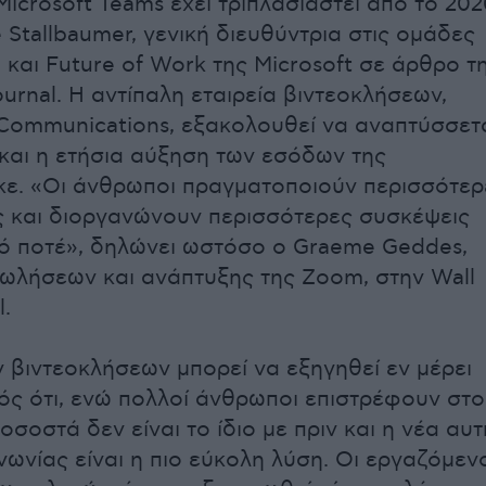
icrosoft Teams έχει τριπλασιαστεί από το 202
e Stallbaumer, γενική διευθύντρια στις ομάδες
 και Future of Work της Microsoft σε άρθρο τ
ournal. Η αντίπαλη εταιρεία βιντεοκλήσεων,
ommunications, εξακολουθεί να αναπτύσσετ
 και η ετήσια αύξηση των εσόδων της
ε. «Οι άνθρωποι πραγματοποιούν περισσότερ
ς και διοργανώνουν περισσότερες συσκέψεις
ό ποτέ», δηλώνει ωστόσο ο Graeme Geddes,
ωλήσεων και ανάπτυξης της Zoom, στην Wall
l.
 βιντεοκλήσεων μπορεί να εξηγηθεί εν μέρει
ός ότι, ενώ πολλοί άνθρωποι επιστρέφουν στο
οσοστά δεν είναι το ίδιο με πριν και η νέα αυτ
ωνίας είναι η πιο εύκολη λύση. Οι εργαζόμενο