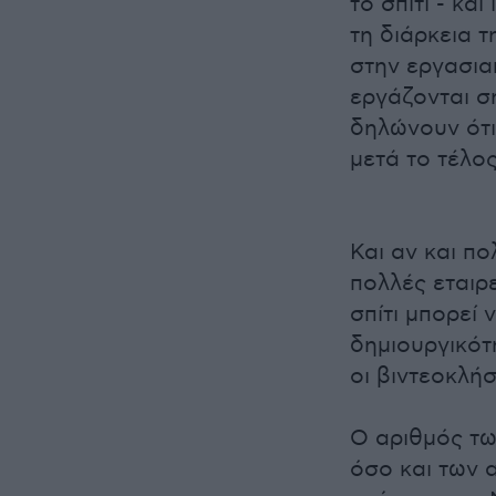
το σπίτι - κα
τη διάρκεια τ
στην εργασια
εργάζονται σ
δηλώνουν ότι
μετά το τέλο
Και αν και πο
πολλές εταιρ
σπίτι μπορεί 
δημιουργικότ
οι βιντεοκλήσ
Ο αριθμός τ
όσο και των 