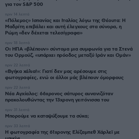
για τον S&P 500
πριν 14 λεπτά
«Πόλεμος» Ισπανίας και Ιταλίας λόγω της Θέουτα: Η
Μαδρίτη επιβάλει και αυτή έλεγχους στα σύνορα, η
Ρώμη «δεν δέχεται τελεσίγραφα»
πριν 18 λεπτά
Οι ΗΠΑ «βλέπουν» σύντομα μια συμφωνία για τα Στενά
του Ορμούζ, «υπάρχει πρόοδος μεταξύ Ιράν και Ομάν»
πριν 22 λεπτά
«Βγήκα χάλια!»: Γιατί δεν μας αρέσουμε στις
φωτογραφίες, ενώ οι άλλοι μάς βλέπουν όμορφους
πριν 22 λεπτά
Νέα Αγχίαλος: 66χρονος σάτυρος αυνανιζόταν
πρακολουθώντας την 13χρονη γειτόνισσα του
πριν 31 λεπτά
Μπορούμε να καταψύξουμε τα σύκα;
πριν 33 λεπτά
Η φωτογραφία της 61χρονης Ελίζαμπεθ Χάρλεϊ με
μπικίνι