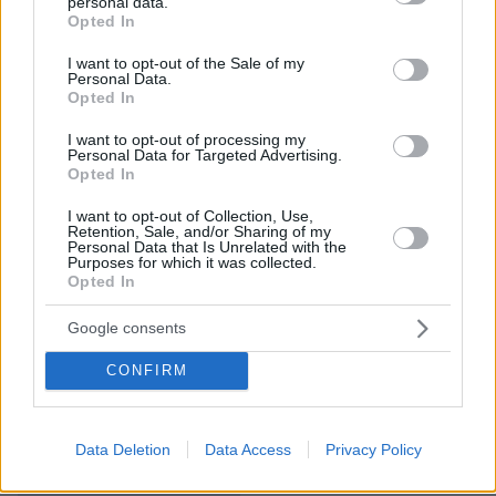
personal data.
grant or deny consent to Google and its third-party tags to
Opted In
«με συντονισμένο τρόπο», αν το απαιτεί η
use your data for below specified purposes in below Google
επιδημιολογική κατάσταση.
consent section.
I want to opt-out of the Sale of my
Personal Data.
Opted In
«Η υποπαραλλαγή BF.7 της Όμικρον που είναι
κυρίαρχη στην Κίνα είναι ήδη παρούσα στην
I want to opt-out of processing my
Personal Data for Targeted Advertising.
Ευρώπη και δεν παρουσιάζει σημαντική
Opted In
αύξηση. Πάντως, συνεχίζουμε να
I want to opt-out of Collection, Use,
επαγρυπνούμε» και «είμαστε έτοιμοι» για τη
Retention, Sale, and/or Sharing of my
Personal Data that Is Unrelated with the
λήψη περιοριστικών μέτρων εκ νέου «αν είναι
Purposes for which it was collected.
Opted In
απαραίτητο», εξήγησε η εκπρόσωπος της
Ευρωπαϊκής Επιτροπής.
Google consents
Ειδήσεις σήμερα:
CONFIRM
Ίλιον: Μέλη «σκληρής» συμμορίας ανηλίκων οι
Data Deletion
Data Access
Privacy Policy
βιαστές του 15χρονου - Ποζάρουν με στιλέτα
και full face στο TikTok