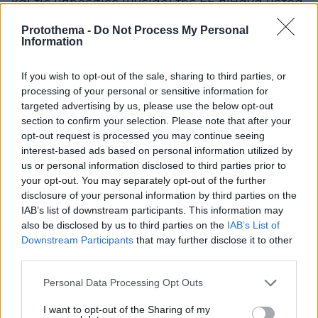
και τις υπηρεσίες (υγείας) της ΕΕ πιθανά μέτρα
ώστε να υπάρξει συντονισμένη ευρωπαϊκή
Protothema -
Do Not Process My Personal
προσέγγιση», διευκρίνισε.
Information
Ευρωπαϊκή Επιτροπή
Η
θέλει να αποφευχθεί το
If you wish to opt-out of the sale, sharing to third parties, or
processing of your personal or sensitive information for
ενδεχόμενο ορισμένες κυβερνήσεις της ΕΕ να
targeted advertising by us, please use the below opt-out
κινηθούν σαν «μοναχικοί καβαλάρηδες»,
section to confirm your selection. Please note that after your
υιοθετώντας περιορισμούς στα σύνορα χωρίς
opt-out request is processed you may continue seeing
συντονισμό, όπως ακριβώς συνέβη στο πρώτο
interest-based ads based on personal information utilized by
us or personal information disclosed to third parties prior to
στάδιο της πανδημίας, την άνοιξη του 2020.
your opt-out. You may separately opt-out of the further
disclosure of your personal information by third parties on the
Στις αρχές του μήνα, κατόπιν εισήγησης της
IAB’s list of downstream participants. This information may
Κομισιόν, οι 27 συμφώνησαν να καταργήσουν
also be disclosed by us to third parties on the
IAB’s List of
Downstream Participants
that may further disclose it to other
όλους τους περιορισμούς στην είσοδο στην ΕΕ
third parties.
ταξιδιωτών από τις λεγόμενες τρίτες χώρες, με
άλλα λόγια να επιστρέψουν στην κατάσταση
Please note that this website/app uses one or more Google
Personal Data Processing Opt Outs
services and may gather and store information including but
προ πανδημίας, επιφυλασσόμενες, πάντως, για
not limited to your visit or usage behaviour. You may click to
I want to opt-out of the Sharing of my
το ενδεχόμενο να επιβληθούν εκ νέου μέτρα,