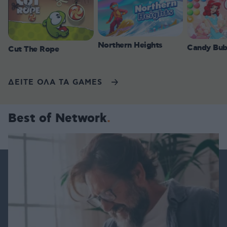
Northern Heights
Candy Bub
Cut The Rope
ΔΕΙΤΕ ΟΛΑ ΤΑ GAMES
Best of Network