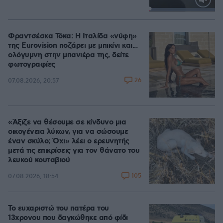
Loaded
:
100.00%
Φραντσέσκα Τόκα: Η Ιταλίδα «νύφη»
της Eurovision ποζάρει με μπικίνι και...
ολόγυμνη στην μπανιέρα της, δείτε
φωτογραφίες
26
07.08.2026, 20:57
«Άξιζε να θέσουμε σε κίνδυνο μια
οικογένεια λύκων, για να σώσουμε
έναν σκύλο; Όχι» λέει ο ερευνητής
μετά τις επικρίσεις για τον θάνατο του
λευκού κουταβιού
105
07.08.2026, 18:54
Το ευχαριστώ του πατέρα του
13χρονου που δαγκώθηκε από φίδι