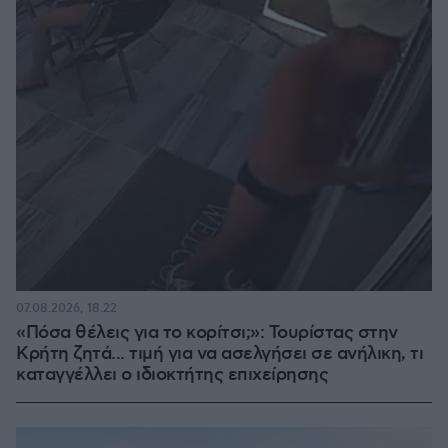
07.08.2026, 18:22
«Πόσα θέλεις για το κορίτσι;»: Τουρίστας στην
Κρήτη ζητά... τιμή για να ασελγήσει σε ανήλικη, τι
καταγγέλλει ο ιδιοκτήτης επιχείρησης