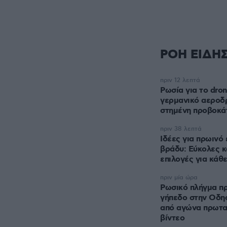
ΡΟΗ ΕΙΔΗ
πριν 12 λεπτά
Ρωσία για το dron
γερμανικό αεροδρ
στημένη προβοκά
πριν 38 λεπτά
Ιδέες για πρωινό 
βράδυ: Εύκολες κ
επιλογές για κάθ
πριν μία ώρα
Ρωσικό πλήγμα πρ
γήπεδο στην Οδησ
από αγώνα πρωτα
βίντεο