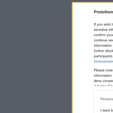
Ειδήσεις σήμ
Protothe
Ξεκίνησε ο α
If you wish 
Παραιτήθηκα
sensitive in
confirm you
continue se
information 
Διεγράφη απ
further disc
participants
Downstream 
Please note
Άγρια δολοφο
information 
με τσεκούρι 
deny consent
in below Go
Persona
I want t