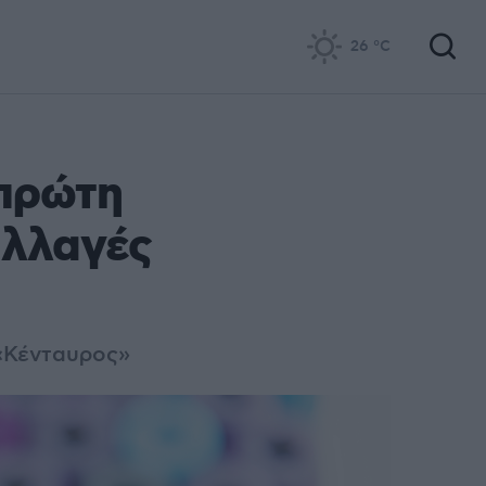
26
°C
 πρώτη
αλλαγές
 «Κένταυρος»