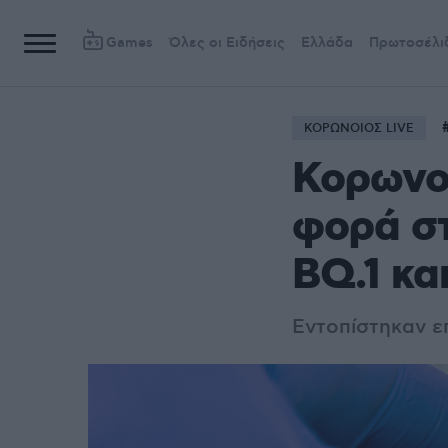
Games
Όλες οι Ειδήσεις
Ελλάδα
Πρωτοσέλι
ΚΟΡΩΝΟΙΟΣ LIVE
Κορωνοϊ
φορά σ
BQ.1 και
Εντοπίστηκαν ε