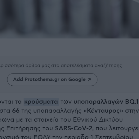
περισσότερα άρθρα μας
στα αποτελέσματα αναζήτησης
Add Protothema.gr on Google
ονται τα
κρούσματα
των
υποπαραλλαγών BQ.1
 στα
66
της υποπαραλλαγής
«Κένταυρος»
στην
ωνα με τα στοιχεία του Εθνικού Δικτύου
ής Επιτήρησης του
SARS-CoV-2,
που λειτουργε
ονσιμό του ΕΟΔΥ την περίοδο 1 Σεπτεμβρίου