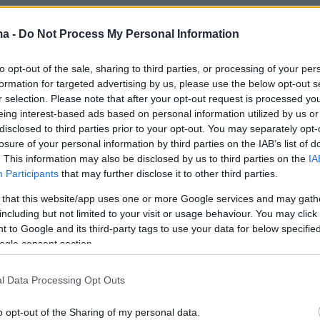
ερα:
ma -
Do Not Process My Personal Information
νασχηματισμός της κυβέρνησης Σούνακ -
to opt-out of the sale, sharing to third parties, or processing of your per
ν δύο υπουργοί
formation for targeted advertising by us, please use the below opt-out s
r selection. Please note that after your opt-out request is processed y
eing interest-based ads based on personal information utilized by us or
disclosed to third parties prior to your opt-out. You may separately opt-
ό τη ΝΔ ο βουλευτής Ανδρέας Πάτσης
losure of your personal information by third parties on the IAB’s list of
. This information may also be disclosed by us to third parties on the
IA
Participants
that may further disclose it to other third parties.
 that this website/app uses one or more Google services and may gath
νία στη Χαλκιδική: Μαχαίρωσαν και σκότωσα
including but not limited to your visit or usage behaviour. You may click 
53χρονο μπροστά στην κόρη του
 to Google and its third-party tags to use your data for below specifi
ogle consent section.
l Data Processing Opt Outs
o opt-out of the Sharing of my personal data.