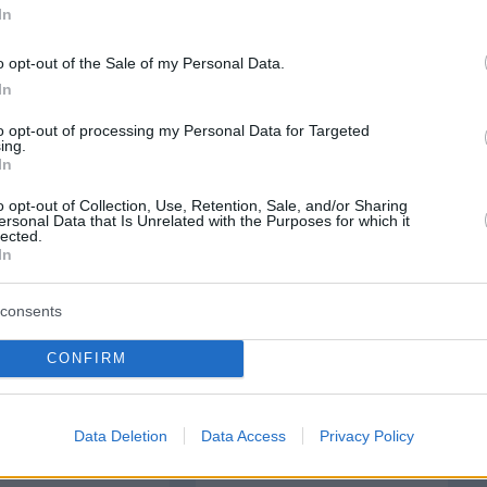
In
protothema.gr στο Google News
ο
και μάθετε πρώτοι όλες
o opt-out of the Sale of my Personal Data.
In
to opt-out of processing my Personal Data for Targeted
Ειδήσεις
ελευταίες
από την Ελλάδα και τον Κόσμο, τη στιγ
ing.
Protothema.gr
 στο
In
o opt-out of Collection, Use, Retention, Sale, and/or Sharing
Α
ersonal Data that Is Unrelated with the Purposes for which it
ΠΡΟΣΘΗΚΗ ΣΧΟΛΙΟΥ
lected.
In
consents
ΘΗΚΗ ΣΧΟΛΙΟΥ
CONFIRM
*
EMAIL
Data Deletion
Data Access
Privacy Policy