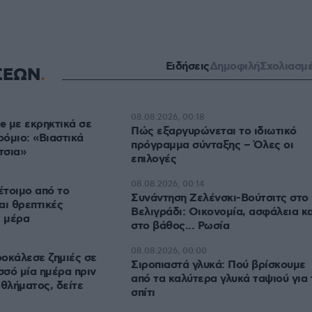
Ειδήσεις
Δημοφιλή
Σχολιασμ
ΣΕΩΝ
08.08.2026, 00:18
e με εκρηκτικά σε
Πώς εξαργυρώνεται το ιδιωτικό
όμιο: «Βιαστικά
πρόγραμμα σύνταξης – Όλες οι
τσια»
επιλογές
08.08.2026, 00:14
έτοιμο από το
Συνάντηση Ζελένσκι-Βούτσιτς στο
αι θρεπτικές
Βελιγράδι: Οικονομία, ασφάλεια κα
ε μέρα
στο βάθος... Ρωσία
08.08.2026, 00:00
οκάλεσε ζημιές σε
Σιροπιαστά γλυκά: Πού βρίσκουμε
σό μία ημέρα πριν
από τα καλύτερα γλυκά ταψιού για 
θλήματος, δείτε
σπίτι