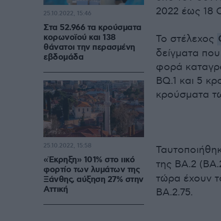
2022 έως 18 
25.10.2022, 15:46
Στα 52.966 τα κρούσματα
κορωνοϊού και 138
Το στέλεχος
θάνατοι την περασμένη
δείγματα που
εβδομάδα
φορά καταγρ
BQ.1 και 5 κρ
κρούσματα τ
25.10.2022, 15:58
Ταυτοποιήθηκ
«Έκρηξη» 101% στο ιικό
της BA.2 (BA.
φορτίο των λυμάτων της
τώρα έχουν τ
Ξάνθης, αύξηση 27% στην
Αττική
BA.2.75.