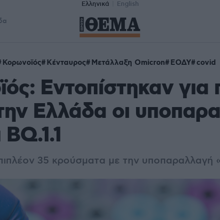
Ελληνικά
English
δα
Κορωνοϊός
Κένταυρος
Μετάλλαξη Omicron
ΕΟΔΥ
covid
ός: Εντοπίστηκαν για
την Ελλάδα οι υποπαρ
 ΒQ.1.1
πιπλέον 35 κρούσματα με την υποπαραλλαγή