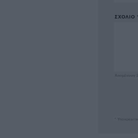
ΣΧΌΛΙΟ 
Απομένουν
* Υποχρεωτι